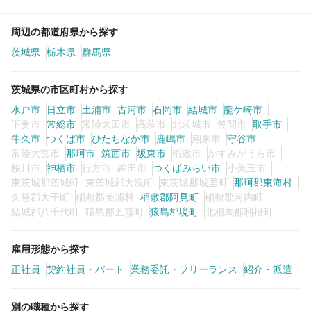
周辺の都道府県から探す
茨城県
栃木県
群馬県
茨城県の市区町村から探す
水戸市
日立市
土浦市
古河市
石岡市
結城市
龍ケ崎市
下妻市
常総市
常陸太田市
高萩市
北茨城市
笠間市
取手市
牛久市
つくば市
ひたちなか市
鹿嶋市
潮来市
守谷市
常陸大宮市
那珂市
筑西市
坂東市
稲敷市
かすみがうら市
桜川市
神栖市
行方市
鉾田市
つくばみらい市
小美玉市
東茨城郡茨城町
東茨城郡大洗町
東茨城郡城里町
那珂郡東海村
久慈郡大子町
稲敷郡美浦村
稲敷郡阿見町
稲敷郡河内町
結城郡八千代町
猿島郡五霞町
猿島郡境町
北相馬郡利根町
雇用形態から探す
正社員
契約社員・パート
業務委託・フリーランス
紹介・派遣
別の職種から探す