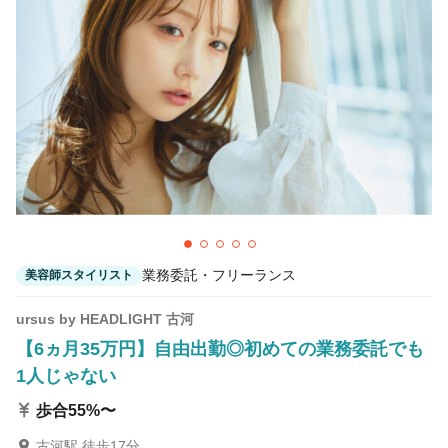
カラーリスト
フロント・レセプション
ヘアメイク・美容部員
アイリスト
ネイリスト
エステティシャン
講師・インストラクター
営業・販売スタッフ・その他
雇用形態
業務委託・フリーランス
美容師スタイリスト
正社員
契約社員・パート
ursus by HEADLIGHT 古河
業務委託・フリーランス
紹介・派遣
【6ヵ月35万円】自由出勤◎初めての業務委託でも
1人じゃない
詳細条件
歩合55%〜
幹部・店長候補歓迎
詳細条件を変更
古河駅 徒歩17分