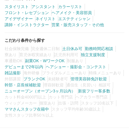
スタイリスト
アシスタント
カラーリスト
フロント・レセプション
ヘアメイク・美容部員
アイデザイナー
ネイリスト
エステティシャン
講師・インストラクター
営業・販売スタッフ・その他
こだわり条件から探す
社会保険完備
完全週休二日制
土日休み可
勤務時間応相談
寮あり
育児休暇実績あり
託児所利用可
独立支援制度
車通勤OK
副業OK・WワークOK
制服あり
デビューまで2年以内
ヘアショー・撮影会・コンテスト
雑誌撮影
海外研修
ブライダルメニューあり
特殊メニューあり
外部講習
ブランクOK
未経験者可
管理美容師免許歓迎
幹部・店長候補歓迎
理容師歓迎
通信生（見習い）相談可
ニューオープン（オープン3ヶ月以内）
新規フリー客多数
カット料金4000円以上
カット専門店
ヘアカラー専門店
ウィッグメーカー
個室あり
出張・訪問
スタッフ10名以下
ママさんスタッフ在籍中
スタッフ平均年齢30歳以上
女性スタッフ比率50％以上