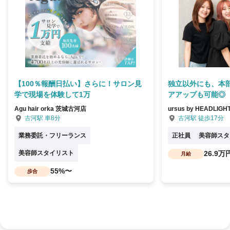
【100％報酬日払い】さらに！サロン見
独立以外にも、本
学で現場を体験して1万
アアップも可能◎
Agu hair orka 茨城古河店
ursus by HEADLIG
古河駅 車8分
古河駅 徒歩17分
業務委託・フリーランス
正社員
美容師スタ
美容師スタイリスト
26.9万
月給
55%〜
歩合