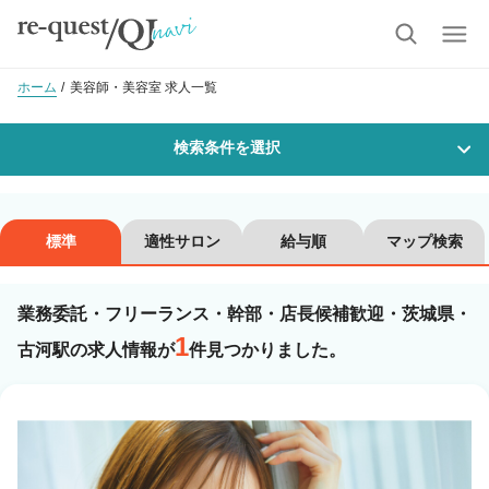
ホーム
美容師・美容室 求人一覧
検索条件を選択
勤務地
標準
適性サロン
給与順
マップ検索
業務委託・フリーランス・幹部・店長候補歓迎・茨城県・
沿線・駅を選択
市区町村を選択
1
古河駅の求人情報が
件見つかりました。
古河
職種・
技能ランク
美容師スタイリスト
美容師アシスタント