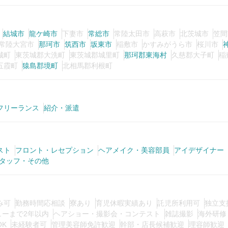
結城市
龍ケ崎市
下妻市
常総市
常陸太田市
高萩市
北茨城市
笠間
常陸大宮市
那珂市
筑西市
坂東市
稲敷市
かすみがうら市
桜川市
城町
東茨城郡大洗町
東茨城郡城里町
那珂郡東海村
久慈郡大子町
稲
五霞町
猿島郡境町
北相馬郡利根町
フリーランス
紹介・派遣
スト
フロント・レセプション
ヘアメイク・美容部員
アイデザイナー
タッフ・その他
み可
勤務時間応相談
寮あり
育児休暇実績あり
託児所利用可
独立支
ューまで2年以内
ヘアショー・撮影会・コンテスト
雑誌撮影
海外研修
OK
未経験者可
管理美容師免許歓迎
幹部・店長候補歓迎
理容師歓迎