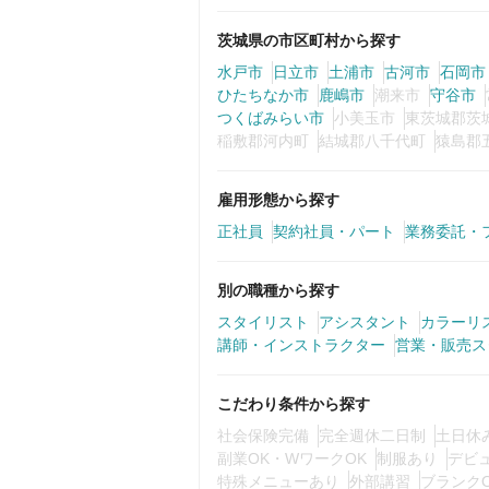
茨城県の市区町村から探す
水戸市
日立市
土浦市
古河市
石岡市
ひたちなか市
鹿嶋市
潮来市
守谷市
つくばみらい市
小美玉市
東茨城郡茨
稲敷郡河内町
結城郡八千代町
猿島郡
雇用形態から探す
正社員
契約社員・パート
業務委託・
別の職種から探す
スタイリスト
アシスタント
カラーリ
講師・インストラクター
営業・販売ス
こだわり条件から探す
社会保険完備
完全週休二日制
土日休
副業OK・WワークOK
制服あり
デビ
特殊メニューあり
外部講習
ブランク