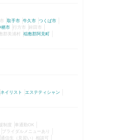
市
取手市
牛久市
つくば市
神栖市
行方市
鉾田市
敷郡美浦村
稲敷郡阿見町
ネイリスト
エステティシャン
援制度
車通勤OK
ブライダルメニューあり
通信生（見習い）相談可