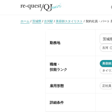
ホーム
茨城県
古河駅
美容師スタイリスト
契約社員・パート 
勤務地
古河
美容師
職種・
技能ランク
ネイリ
雇用形態
正社員
詳細条件