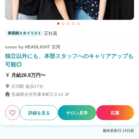
正社員
美容師スタイリスト
ursus by HEADLIGHT 古河
独立以外にも、本部スタッフへのキャリアアップも
可能◎
月給26.9万円〜
古河駅 徒歩17分
茨城県古河市東本町3-3-12 3F
詳細を見る
サロン見学
応募
最終更新日:14日前