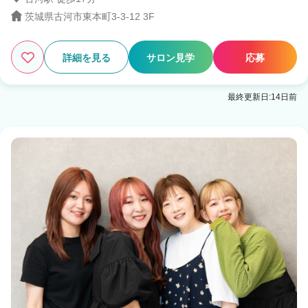
茨城県古河市東本町3-3-12 3F
2
この条件の求人数
件
詳細を見る
サロン見学
応募
検索する
最終更新日:14日前