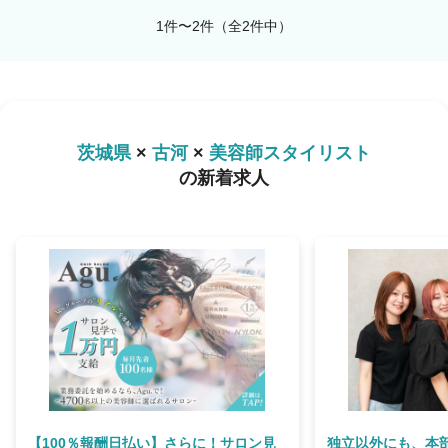
1件〜2件（全2件中）
茨城県
×
古河
×
美容師スタイリスト
の新着求人
【100％報酬日払い】さらに！サロン見
独立以外にも、本