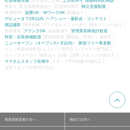
社会保険完備
完全週休二日制
土日休み可
勤務時間応相談
寮あり
育児休暇実績あり
託児所利用可
独立支援制度
車通勤OK
副業OK・WワークOK
制服あり
デビューまで2年以内
ヘアショー・撮影会・コンテスト
雑誌撮影
海外研修
ブライダルメニューあり
特殊メニューあり
外部講習
ブランクOK
未経験者可
管理美容師免許歓迎
幹部・店長候補歓迎
理容師歓迎
通信生（見習い）相談可
ニューオープン（オープン3ヶ月以内）
新規フリー客多数
カット料金4000円以上
カット専門店
ヘアカラー専門店
ウィッグメーカー
個室あり
出張・訪問
スタッフ10名以下
ママさんスタッフ在籍中
スタッフ平均年齢30歳以上
女性スタッフ比率50％以上
美容室経営者の方へ
初めての方へ