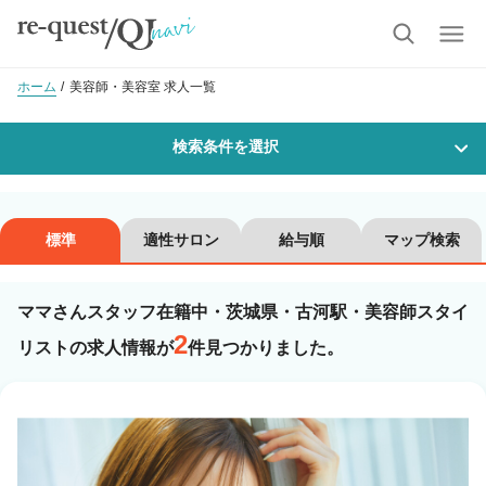
ホーム
美容師・美容室 求人一覧
検索条件を選択
勤務地
標準
適性サロン
給与順
マップ検索
ママさんスタッフ在籍中・茨城県・古河駅・美容師スタイ
沿線・駅を選択
市区町村を選択
2
リストの求人情報が
件見つかりました。
古河
職種・
技能ランク
美容師スタイリスト
美容師アシスタント