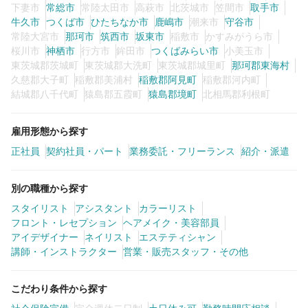
下妻市
常総市
常陸太田市
高萩市
北茨城市
笠間市
取手市
牛久市
つくば市
ひたちなか市
鹿嶋市
潮来市
守谷市
常陸大宮市
那珂市
筑西市
坂東市
稲敷市
かすみがうら市
桜川市
神栖市
行方市
鉾田市
つくばみらい市
小美玉市
東茨城郡茨城町
東茨城郡大洗町
東茨城郡城里町
那珂郡東海村
久慈郡大子町
稲敷郡美浦村
稲敷郡阿見町
稲敷郡河内町
結城郡八千代町
猿島郡五霞町
猿島郡境町
北相馬郡利根町
雇用形態から探す
正社員
契約社員・パート
業務委託・フリーランス
紹介・派遣
別の職種から探す
スタイリスト
アシスタント
カラーリスト
フロント・レセプション
ヘアメイク・美容部員
アイデザイナー
ネイリスト
エステティシャン
講師・インストラクター
営業・販売スタッフ・その他
こだわり条件から探す