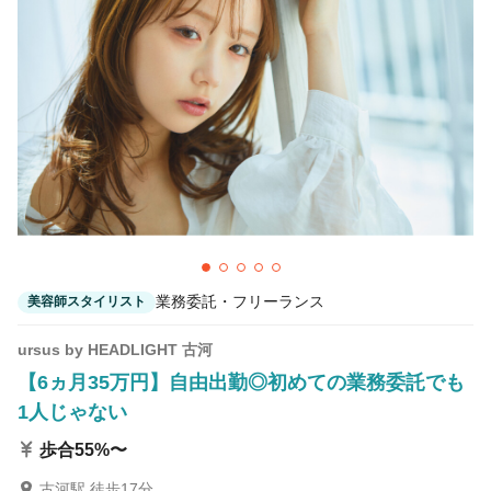
カラーリスト
フロント・レセプション
ヘアメイク・美容部員
アイリスト
ネイリスト
エステティシャン
講師・インストラクター
営業・販売スタッフ・その他
雇用形態
業務委託・フリーランス
美容師スタイリスト
正社員
契約社員・パート
ursus by HEADLIGHT 古河
業務委託・フリーランス
紹介・派遣
【6ヵ月35万円】自由出勤◎初めての業務委託でも
1人じゃない
詳細条件
歩合55%〜
ママさんスタッフ在籍中
詳細条件を変更
古河駅 徒歩17分