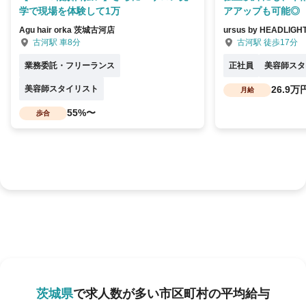
学で現場を体験して1万
アアップも可能◎
Agu hair orka 茨城古河店
ursus by HEADLIG
古河駅 車8分
古河駅 徒歩17分
業務委託・フリーランス
正社員
美容師スタ
美容師スタイリスト
26.9万
月給
55%〜
歩合
茨城県
で求人数が多い市区町村の平均給与