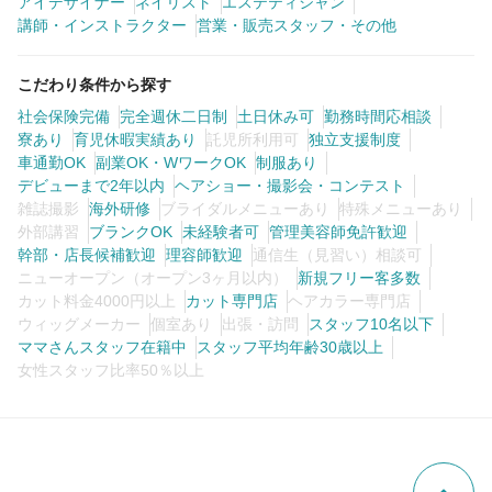
アイデザイナー
ネイリスト
エステティシャン
講師・インストラクター
営業・販売スタッフ・その他
こだわり条件から探す
社会保険完備
完全週休二日制
土日休み可
勤務時間応相談
寮あり
育児休暇実績あり
託児所利用可
独立支援制度
車通勤OK
副業OK・WワークOK
制服あり
デビューまで2年以内
ヘアショー・撮影会・コンテスト
雑誌撮影
海外研修
ブライダルメニューあり
特殊メニューあり
外部講習
ブランクOK
未経験者可
管理美容師免許歓迎
幹部・店長候補歓迎
理容師歓迎
通信生（見習い）相談可
ニューオープン（オープン3ヶ月以内）
新規フリー客多数
カット料金4000円以上
カット専門店
ヘアカラー専門店
ウィッグメーカー
個室あり
出張・訪問
スタッフ10名以下
ママさんスタッフ在籍中
スタッフ平均年齢30歳以上
女性スタッフ比率50％以上