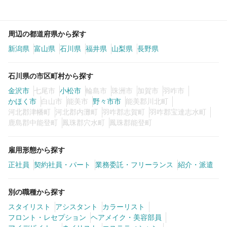
周辺の都道府県から探す
新潟県
富山県
石川県
福井県
山梨県
長野県
石川県の市区町村から探す
金沢市
七尾市
小松市
輪島市
珠洲市
加賀市
羽咋市
かほく市
白山市
能美市
野々市市
能美郡川北町
河北郡津幡町
河北郡内灘町
羽咋郡志賀町
羽咋郡宝達志水町
鹿島郡中能登町
鳳珠郡穴水町
鳳珠郡能登町
雇用形態から探す
正社員
契約社員・パート
業務委託・フリーランス
紹介・派遣
別の職種から探す
スタイリスト
アシスタント
カラーリスト
フロント・レセプション
ヘアメイク・美容部員