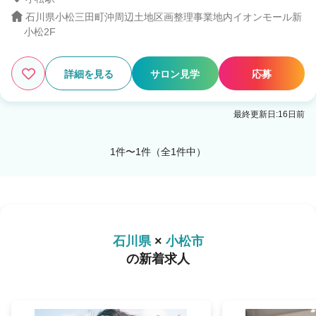
石川県小松三田町沖周辺土地区画整理事業地内イオンモール新
小松2F
1
この条件の求人数
件
詳細を見る
サロン見学
応募
検索する
最終更新日:16日前
1件〜1件（全1件中）
石川県
×
小松市
の新着求人