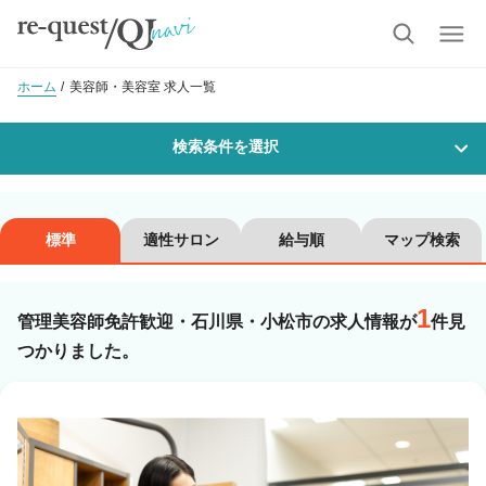
ホーム
美容師・美容室 求人一覧
検索条件を選択
勤務地
標準
適性サロン
給与順
マップ検索
1
沿線・駅を選択
市区町村を選択
管理美容師免許歓迎・石川県・小松市の求人情報が
件見
つかりました。
小松市
職種・
技能ランク
美容師スタイリスト
美容師アシスタント