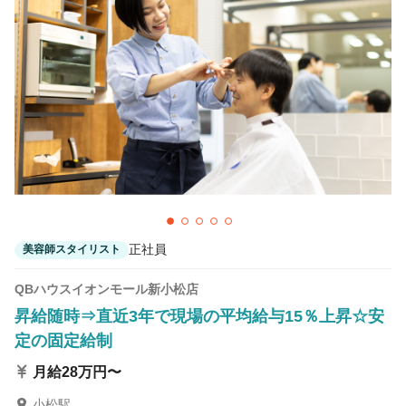
カラーリスト
フロント・レセプション
ヘアメイク・美容部員
アイリスト
ネイリスト
エステティシャン
講師・インストラクター
営業・販売スタッフ・その他
雇用形態
正社員
美容師スタイリスト
正社員
契約社員・パート
QBハウスイオンモール新小松店
業務委託・フリーランス
紹介・派遣
昇給随時⇒直近3年で現場の平均給与15％上昇☆安
定の固定給制
詳細条件
月給28万円〜
管理美容師免許歓迎
詳細条件を変更
小松駅