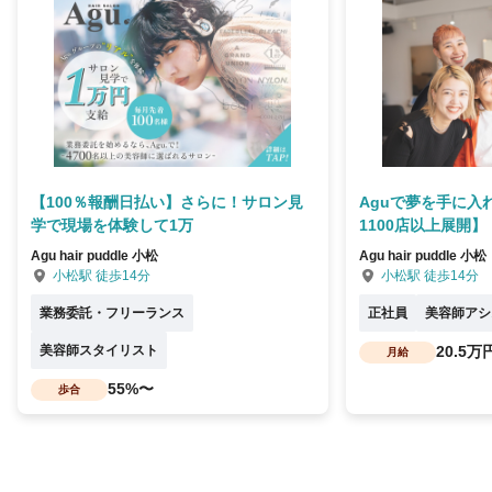
【100％報酬日払い】さらに！サロン見
Aguで夢を手に入
学で現場を体験して1万
1100店以上展開】
Agu hair puddle 小松
Agu hair puddle 小松
小松駅 徒歩14分
小松駅 徒歩14分
業務委託・フリーランス
正社員
美容師アシ
美容師スタイリスト
20.5万
月給
55%〜
歩合