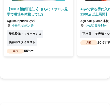
【100％報酬日払い】さらに！サロン見
Aguで夢を手に入
学で現場を体験して1万
1100店以上展開】
Agu hair puddle 小松
Agu hair puddle 小松
小松駅 徒歩14分
小松駅 徒歩14分
業務委託・フリーランス
正社員
美容師アシ
美容師スタイリスト
20.5万
月給
55%〜
歩合