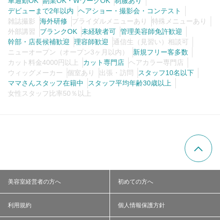
車通勤OK
副業OK・WワークOK
制服あり
デビューまで2年以内
ヘアショー・撮影会・コンテスト
雑誌撮影
海外研修
ブライダルメニューあり
特殊メニューあり
外部講習
ブランクOK
未経験者可
管理美容師免許歓迎
幹部・店長候補歓迎
理容師歓迎
通信生（見習い）相談可
ニューオープン（オープン3ヶ月以内）
新規フリー客多数
カット料金4000円以上
カット専門店
ヘアカラー専門店
ウィッグメーカー
個室あり
出張・訪問
スタッフ10名以下
ママさんスタッフ在籍中
スタッフ平均年齢30歳以上
女性スタッフ比率50％以上
美容室経営者の方へ
初めての方へ
利用規約
個人情報保護方針