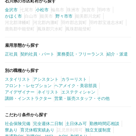
石川県の市区町村から探す
金沢市
七尾市
小松市
輪島市
珠洲市
加賀市
羽咋市
かほく市
白山市
能美市
野々市市
能美郡川北町
河北郡津幡町
河北郡内灘町
羽咋郡志賀町
羽咋郡宝達志水町
鹿島郡中能登町
鳳珠郡穴水町
鳳珠郡能登町
雇用形態から探す
正社員
契約社員・パート
業務委託・フリーランス
紹介・派遣
別の職種から探す
スタイリスト
アシスタント
カラーリスト
フロント・レセプション
ヘアメイク・美容部員
アイデザイナー
ネイリスト
エステティシャン
講師・インストラクター
営業・販売スタッフ・その他
こだわり条件から探す
社会保険完備
完全週休二日制
土日休み可
勤務時間応相談
寮あり
育児休暇実績あり
託児所利用可
独立支援制度