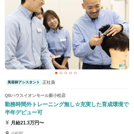
カラーリスト
フロント・レセプション
ヘアメイク・美容部員
アイリスト
ネイリスト
エステティシャン
講師・インストラクター
営業・販売スタッフ・その他
雇用形態
正社員
美容師アシスタント
正社員
契約社員・パート
QBハウスイオンモール新小松店
業務委託・フリーランス
紹介・派遣
勤務時間外トレーニング無し☆充実した育成環境で
半年デビュー可
詳細条件
月給21.3万円〜
理容師歓迎
詳細条件を変更
小松駅