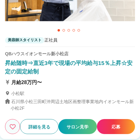
正社員
美容師スタイリスト
QBハウスイオンモール新小松店
昇給随時⇒直近3年で現場の平均給与15％上昇☆安
定の固定給制
月給28万円〜
小松駅
石川県小松三田町沖周辺土地区画整理事業地内イオンモール新
小松2F
詳細を見る
サロン見学
応募