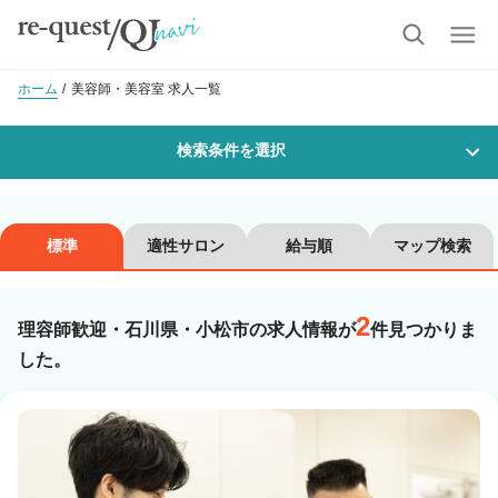
ホーム
美容師・美容室 求人一覧
検索条件を選択
勤務地
標準
適性サロン
給与順
マップ検索
2
沿線・駅を選択
市区町村を選択
理容師歓迎・石川県・小松市の求人情報が
件見つかりま
した。
小松市
職種・
技能ランク
美容師スタイリスト
美容師アシスタント