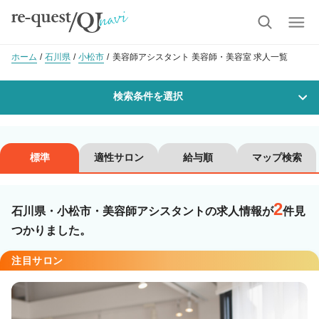
ホーム
石川県
小松市
美容師アシスタント 美容師・美容室 求人一覧
検索条件を選択
勤務地
標準
適性サロン
給与順
マップ検索
2
沿線・駅を選択
市区町村を選択
石川県・小松市・美容師アシスタントの求人情報が
件見
つかりました。
小松市
注目サロン
職種・
技能ランク
美容師スタイリスト
美容師アシスタント