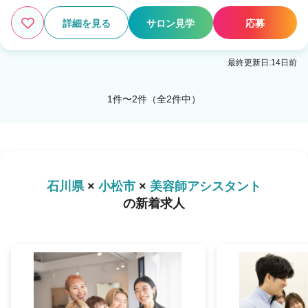
詳細を見る
サロン見学
応募
最終更新日:14日前
1件〜2件（全2件中）
石川県
×
小松市
×
美容師アシスタント
の新着求人