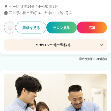
小松駅 徒歩14分 / 小松駅 車5分
石川県小松市宝町54-1大徳ビル1階1号室
2
この条件の求人数
件
詳細を見る
サロン見学
応募
検索する
このサロンの他の勤務地
Agu hair Timber小松2号
最終更新日:23時間前
粟津(石川)駅 車5分