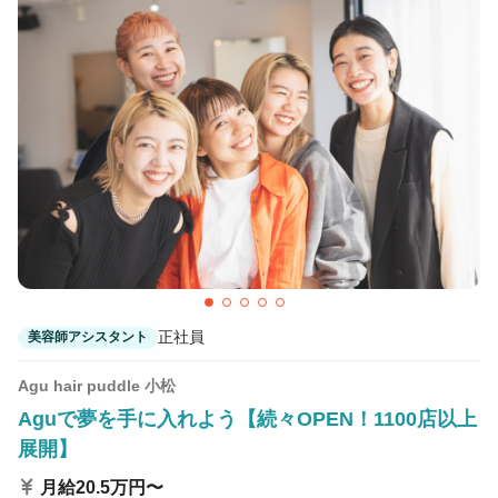
カラーリスト
フロント・レセプション
ヘアメイク・美容部員
アイリスト
ネイリスト
エステティシャン
講師・インストラクター
営業・販売スタッフ・その他
雇用形態
正社員
契約社員・パート
正社員
美容師アシスタント
業務委託・フリーランス
紹介・派遣
Agu hair puddle 小松
Aguで夢を手に入れよう【続々OPEN！1100店以上
詳細条件
展開】
月給20.5万円〜
詳細条件を変更