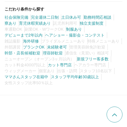
こだわり条件から探す
社会保険完備
完全週休二日制
土日休み可
勤務時間応相談
寮あり
育児休暇実績あり
託児所利用可
独立支援制度
車通勤OK
副業OK・WワークOK
制服あり
デビューまで2年以内
ヘアショー・撮影会・コンテスト
雑誌撮影
海外研修
ブライダルメニューあり
特殊メニューあり
外部講習
ブランクOK
未経験者可
管理美容師免許歓迎
幹部・店長候補歓迎
理容師歓迎
通信生（見習い）相談可
ニューオープン（オープン3ヶ月以内）
新規フリー客多数
カット料金4000円以上
カット専門店
ヘアカラー専門店
ウィッグメーカー
個室あり
出張・訪問
スタッフ10名以下
ママさんスタッフ在籍中
スタッフ平均年齢30歳以上
女性スタッフ比率50％以上