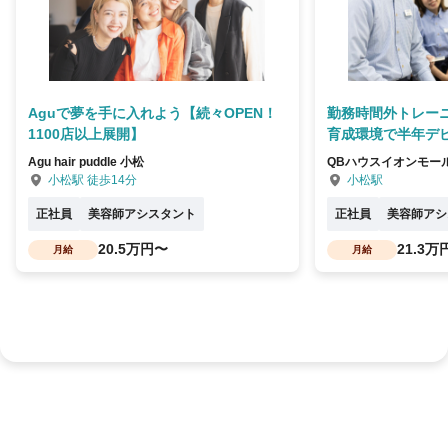
Aguで夢を手に入れよう【続々OPEN！
勤務時間外トレー
1100店以上展開】
育成環境で半年デ
Agu hair puddle 小松
QBハウスイオンモー
小松駅 徒歩14分
小松駅
正社員
美容師アシスタント
正社員
美容師アシ
20.5万円〜
21.3万
月給
月給