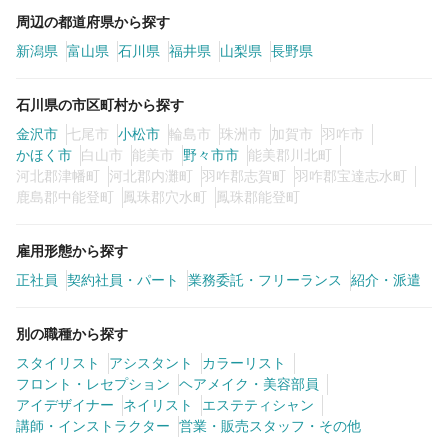
周辺の都道府県から探す
新潟県
富山県
石川県
福井県
山梨県
長野県
石川県の市区町村から探す
金沢市
七尾市
小松市
輪島市
珠洲市
加賀市
羽咋市
かほく市
白山市
能美市
野々市市
能美郡川北町
河北郡津幡町
河北郡内灘町
羽咋郡志賀町
羽咋郡宝達志水町
鹿島郡中能登町
鳳珠郡穴水町
鳳珠郡能登町
雇用形態から探す
正社員
契約社員・パート
業務委託・フリーランス
紹介・派遣
別の職種から探す
スタイリスト
アシスタント
カラーリスト
フロント・レセプション
ヘアメイク・美容部員
アイデザイナー
ネイリスト
エステティシャン
講師・インストラクター
営業・販売スタッフ・その他