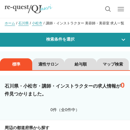
ホーム
石川県
小松市
講師・インストラクター 美容師・美容室 求人一覧
検索条件を選択
勤務地
標準
適性サロン
給与順
マップ検索
0
沿線・駅を選択
市区町村を選択
石川県・小松市・講師・インストラクターの求人情報が
件見つかりました。
小松市
0件（全0件中）
職種・
技能ランク
周辺の都道府県から探す
美容師スタイリスト
美容師アシスタント