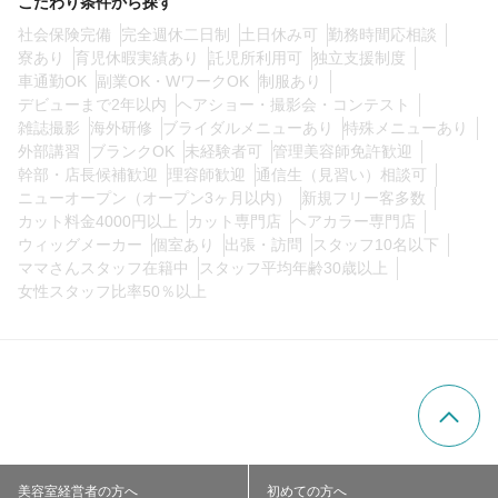
こだわり条件から探す
社会保険完備
完全週休二日制
土日休み可
勤務時間応相談
寮あり
育児休暇実績あり
託児所利用可
独立支援制度
0
この条件の求人数
件
車通勤OK
副業OK・WワークOK
制服あり
デビューまで2年以内
ヘアショー・撮影会・コンテスト
検索する
雑誌撮影
海外研修
ブライダルメニューあり
特殊メニューあり
外部講習
ブランクOK
未経験者可
管理美容師免許歓迎
幹部・店長候補歓迎
理容師歓迎
通信生（見習い）相談可
ニューオープン（オープン3ヶ月以内）
新規フリー客多数
カット料金4000円以上
カット専門店
ヘアカラー専門店
ウィッグメーカー
個室あり
出張・訪問
スタッフ10名以下
ママさんスタッフ在籍中
スタッフ平均年齢30歳以上
女性スタッフ比率50％以上
美容室経営者の方へ
初めての方へ