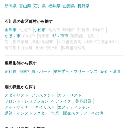
新潟県
富山県
石川県
福井県
山梨県
長野県
カラーリスト
フロント・レセプション
石川県の市区町村から探す
ヘアメイク・美容部員
アイリスト
金沢市
七尾市
小松市
輪島市
珠洲市
加賀市
羽咋市
ネイリスト
エステティシャン
かほく市
白山市
能美市
野々市市
能美郡川北町
河北郡津幡町
河北郡内灘町
羽咋郡志賀町
羽咋郡宝達志水町
講師・インストラクター
営業・販売スタッフ・その他
鹿島郡中能登町
鳳珠郡穴水町
鳳珠郡能登町
雇用形態
雇用形態から探す
正社員
契約社員・パート
業務委託・フリーランス
紹介・派遣
正社員
契約社員・パート
別の職種から探す
業務委託・フリーランス
紹介・派遣
スタイリスト
アシスタント
カラーリスト
フロント・レセプション
ヘアメイク・美容部員
アイデザイナー
ネイリスト
エステティシャン
詳細条件
講師・インストラクター
営業・販売スタッフ・その他
詳細条件を変更