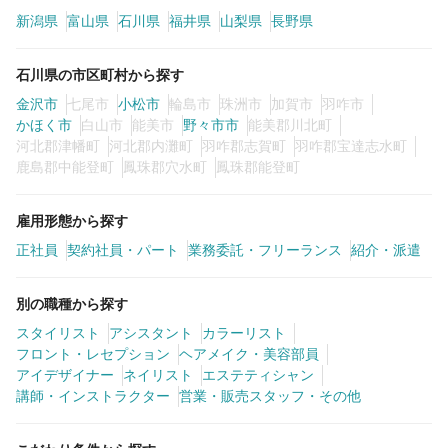
新潟県
富山県
石川県
福井県
山梨県
長野県
カラーリスト
フロント・レセプション
石川県の市区町村から探す
ヘアメイク・美容部員
アイリスト
金沢市
七尾市
小松市
輪島市
珠洲市
加賀市
羽咋市
ネイリスト
エステティシャン
かほく市
白山市
能美市
野々市市
能美郡川北町
河北郡津幡町
河北郡内灘町
羽咋郡志賀町
羽咋郡宝達志水町
講師・インストラクター
営業・販売スタッフ・その他
鹿島郡中能登町
鳳珠郡穴水町
鳳珠郡能登町
雇用形態
雇用形態から探す
正社員
契約社員・パート
業務委託・フリーランス
紹介・派遣
正社員
契約社員・パート
別の職種から探す
業務委託・フリーランス
紹介・派遣
スタイリスト
アシスタント
カラーリスト
フロント・レセプション
ヘアメイク・美容部員
アイデザイナー
ネイリスト
エステティシャン
詳細条件
講師・インストラクター
営業・販売スタッフ・その他
詳細条件を変更