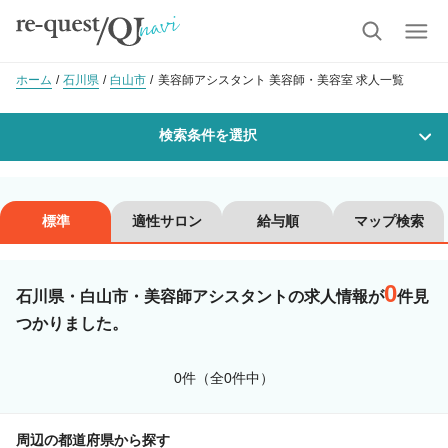
ホーム
石川県
白山市
美容師アシスタント 美容師・美容室 求人一覧
検索条件を選択
勤務地
標準
適性サロン
給与順
マップ検索
0
沿線・駅を選択
市区町村を選択
石川県・白山市・美容師アシスタントの求人情報が
件見
つかりました。
白山市
0件（全0件中）
職種・
技能ランク
周辺の都道府県から探す
美容師スタイリスト
美容師アシスタント