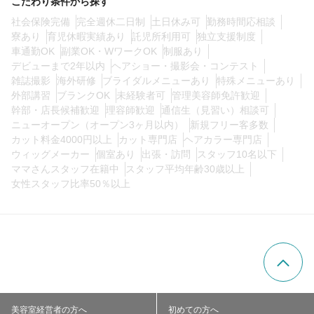
こだわり条件から探す
社会保険完備
完全週休二日制
土日休み可
勤務時間応相談
寮あり
育児休暇実績あり
託児所利用可
独立支援制度
0
この条件の求人数
件
車通勤OK
副業OK・WワークOK
制服あり
デビューまで2年以内
ヘアショー・撮影会・コンテスト
検索する
雑誌撮影
海外研修
ブライダルメニューあり
特殊メニューあり
外部講習
ブランクOK
未経験者可
管理美容師免許歓迎
幹部・店長候補歓迎
理容師歓迎
通信生（見習い）相談可
ニューオープン（オープン3ヶ月以内）
新規フリー客多数
カット料金4000円以上
カット専門店
ヘアカラー専門店
ウィッグメーカー
個室あり
出張・訪問
スタッフ10名以下
ママさんスタッフ在籍中
スタッフ平均年齢30歳以上
女性スタッフ比率50％以上
美容室経営者の方へ
初めての方へ