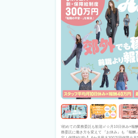
\初めての業務委託も歓迎♪/ ☆月10日休み×
務委託に働き方を変えて 『お休み』も『報酬』も増えた
定！保障給UP♪】 6か月最大300万円保障※月