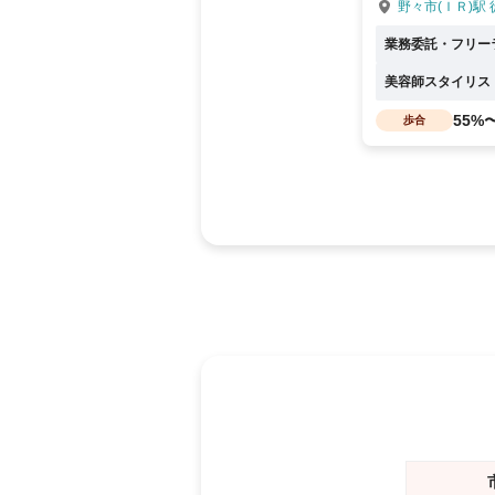
野々市(ＩＲ)駅 
業務委託・フリー
美容師スタイリス
55%
歩合