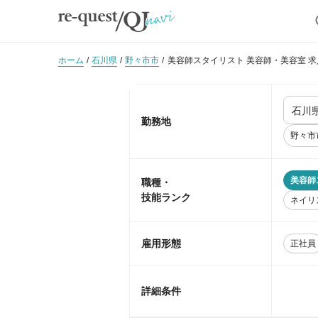
ホーム
石川県
野々市市
美容師スタイリスト 美容師・美容室 
勤務地
野々市
美容師
職種・
技能ランク
ネイリ
雇用形態
正社員
詳細条件