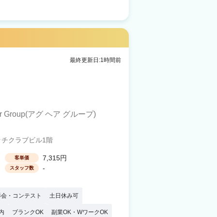
最終更新日:1時間前
air Group(アグ ヘア グループ)
ッチクラブビル1階
7,315円
客単価
-
スタッフ数
影会・コンテスト
土日休み可
内
ブランクOK
副業OK・WワークOK