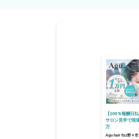
用意 （出産・育児・病気での休業にともなう
件あり ☝だから安心！ 当社は2021年11月19日よりグロース市場へ上場 安心・安全の
上場企業サロン ※現時点で美容室経営企業での上場企
日払いで【税込の売上】に対してお支払いなど
『リアル』をぜひ知ってください！ あなたの
す。
【100％報酬日
サロン見学で現
万
Agu hair fizz野々市