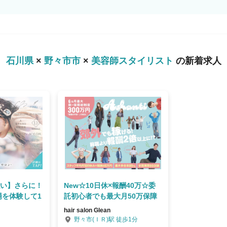
保障や、結婚の応援金を支給）※一定条
業は『6社』のみ 報酬はすべて
 まずは、サロン見学で当社グループの
“第一歩”を当社グループは応援していま
石川県
×
野々市市
×
美容師スタイリスト
の新着求人
払い】さらに！
New☆10日休×報酬40万☆委
場を体験して1
託初心者でも最大月50万保障
hair salon Glean
野々市(ＩＲ)駅 徒歩1分