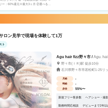
祝金最大100万円 ※①〜③から１つ選択
！グル
指名歩合
！サロン見学で現場を体験して1万
在籍25歳女性） ・正社員時よりもお休
男性） ・集客が好調！グループ全体でも
スト
が叶えられ
店在籍36歳男性） ・夫の転勤でも別の店
在籍35歳女性） ・郊外店舗でもキャリ
Agu hair fizz野々市 /
Agu. h
はもちろん、郊外
野々市(ＩＲ)駅 徒歩10分
 ご不安な点などは何でもご相談くださ
石川県野々市市若松町1-25リ
-
月給
-
時給
55%〜
歩合
新規フリー客多数
ヘアショー・撮
勤務時間応相談
デビューまで2年以