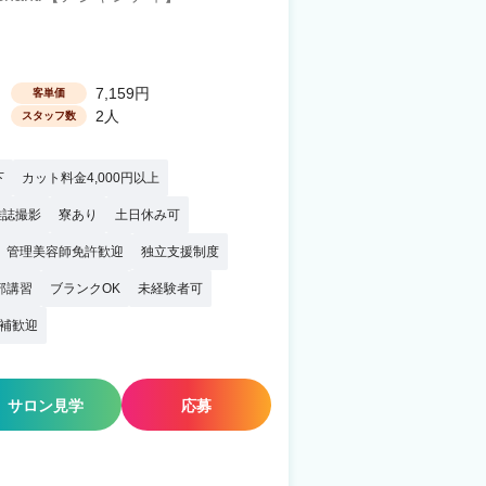
7,159円
客単価
2人
スタッフ数
下
カット料金4,000円以上
雑誌撮影
寮あり
土日休み可
管理美容師免許歓迎
独立支援制度
部講習
ブランクOK
未経験者可
補歓迎
サロン見学
応募