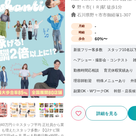
野々市(ＩＲ)駅 徒歩1分
石川県野々市市御経塚1-307
-
月給
-
時給
60%〜
歩合
新規フリー客多数
スタッフ10名以
ヘアショー・撮影会・コンテスト
勤務時間応相談
育児休暇実績あり
理容師歓迎
特殊メニューあり
外
副業OK・WワークOK
幹部・店長候
詳細を見る
報酬40万円☆※スタッフ平均 正社員から業
スタッフ多数♪ 【QJナビ限
50万円×6ヶ月 選べる勤務日数×時間♪ ※