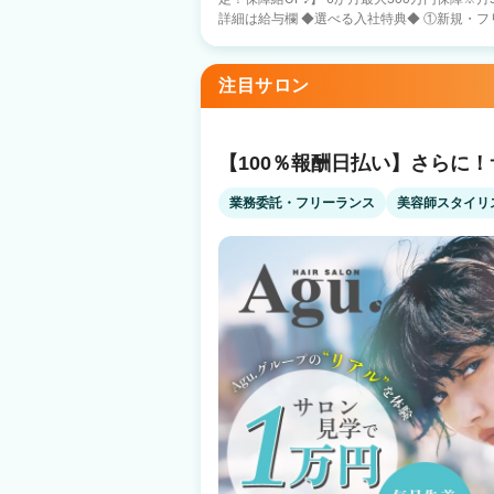
詳細は給与欄 ◆選べる入社特典◆ ①新規・フリー：60%還元※最大3ヶ月 ②選べる保
障給♪最大300万円保障※月50万円×6ヶ月 ③
＋交通費支給 ☆スタッフ703名に選ばれる⑤ポイント☆ ①完全自由シフト 土日祝休
み/週1～/Wワーク/時短勤務 子育て美容師活躍中♪ ②安心の集客力 AWARD受賞
注目サロン
ープ月間客数37,000名 スタッフ平均入客数1日7人 ③高待遇・充実の手当 ・
UP ・口コミ手当⇒1件1000円 ・勤続手当 等 ④グループの安定経営 全国80店舗の成
長企業 ⑤インボイス 消費税は会社負担※当面の間 確定申告サポート制度 ☆実は郊外
店舗が人気!?スタッフアンケート☆ 『神奈川県のスタッフに働き方を聞いてみた♪』
【100％報酬日払い】さらに
・自由に休めて推し活楽しんでます♪（橋本店
みも増えて報酬は2倍に！（川崎店在籍24歳
業務委託・フリーランス
美容師スタイリ
売上上位になりました！（海老名店在籍28歳男性） 『東京郊外でも夢
る!?』 ・収入も安定して家を購入！（八王子
舗で好きな美容師を続けられています（町田店
アアップしてマネージャーに！（蒲田店在籍29歳男性） 都心サロン
サロンでも満足できる入客ができちゃいます！
い♪