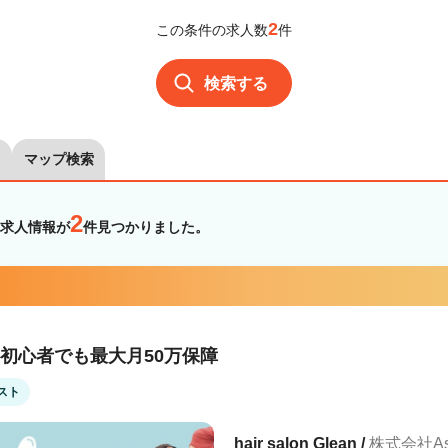
2
この条件の求人数
件
検索する
マップ検索
2
求人情報が
件見つかりました。
託初心者でも最大月50万保障
スト
hair salon Glean /
株式会社As