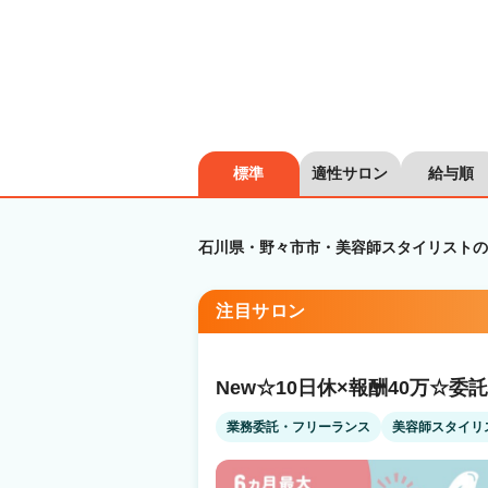
標準
適性サロン
給与順
石川県・野々市市・美容師スタイリストの
注目サロン
New☆10日休×報酬40万☆委
業務委託・フリーランス
美容師スタイリ