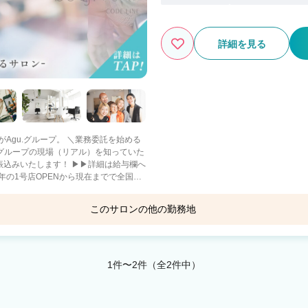
詳細を見る
ープ。 ＼業務委託を始める
社グループの現場（リアル）を知っていた
振込みいたします！ ▶▶詳細は給与欄へ
年の1号店OPENから現在までで全国
このサロンの他の勤務地
重視・趣味に没頭－
も －二刀流－ フットサ
ロとして活躍 【当社グループ
ないので、集客面で不安です… A.新規集
0でも問題なく入客できます スタッフ
1件〜2件（全2件中）
か困った時には税理士サポートもありま