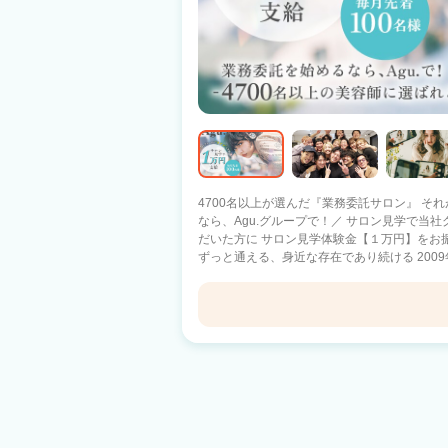
4700名以上が選んだ『業務委託サロン』 それがAgu.グル
なら、Agu.グループで！／ サロン見学で当
だいた方に サロン見学体験金【１万円】をお
ずっと通える、身近な存在であり続ける 2009
1100店舗以上展開中！ 日数や時間に縛られる働き方ではなく 『あなただけのオリジ
ナルのサロンワーク』をしませんか？ －子育て中のママ－ 好きな曜日に休んで、子ど
もの予定に合わせて早上がり 仕事と家庭のバランスを重視 －休日
好きな日に休んで、好きな時間に帰宅 10連休を取るスタッフ
Agu hair zings 野々市2号
ルのプロ選手×Agu. スタイリストとして働きながら、プ
への転職を考えているあなたへ】 Q.顧客がい
乙丸駅 徒歩12分
客は会社の本部が一括対応しているため、顧客
集客満足度94.4%！ Q.業務委託制度がよく分かっていないです… A.確定申告サポート
もあり、簡単・安全の独自システムを導入 何
す Q.病気やトラブルなど何かあった時の収入面って…? A.スタイリストケア制度をご