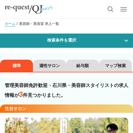
ホーム
美容師・美容室 求人一覧
検索条件を選択
勤務地
標準
適性サロン
給与順
マップ検索
管理美容師免許歓迎・石川県・美容師スタイリストの求人
沿線・駅を選択
市区町村を選択
3
情報が
件見つかりました。
職種・
技能ランク
注目サロン
美容師スタイリスト
美容師アシスタント