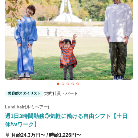
カラーリスト
フロント・レセプション
ヘアメイク・美容部員
アイリスト
ネイリスト
エステティシャン
講師・インストラクター
営業・販売スタッフ・その他
雇用形態
正社員
契約社員・パート
業務委託・フリーランス
紹介・派遣
契約社員・パート
美容師スタイリスト
詳細条件
Lumi hair(ルミヘアー)
週1日3時間勤務◎気軽に働ける自由シフト【土日
休/Wワーク】
管理美容師免許歓迎
詳細条件を変更
月給24.3万円〜 / 時給1,226円〜