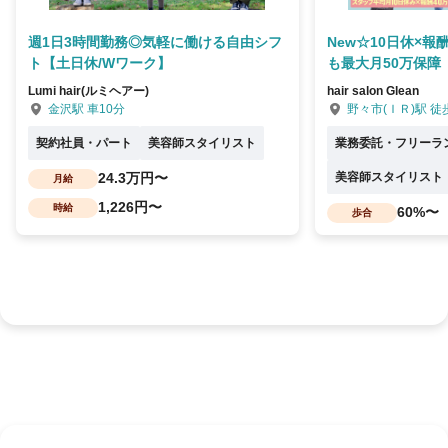
週1日3時間勤務◎気軽に働ける自由シフ
New☆10日休×報
ト【土日休/Wワーク】
も最大月50万保障
Lumi hair(ルミヘアー)
hair salon Glean
金沢駅 車10分
野々市(ＩＲ)駅 徒
契約社員・パート
美容師スタイリスト
業務委託・フリーラ
24.3万円〜
美容師スタイリスト
月給
1,226円〜
時給
60%〜
歩合