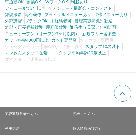
車通勤OK
副業OK・WワークOK
制服あり
デビューまで2年以内
ヘアショー・撮影会・コンテスト
雑誌撮影
海外研修
ブライダルメニューあり
特殊メニューあり
外部講習
ブランクOK
未経験者可
管理美容師免許歓迎
幹部・店長候補歓迎
理容師歓迎
通信生（見習い）相談可
ニューオープン（オープン3ヶ月以内）
新規フリー客多数
カット料金4000円以上
カット専門店
ヘアカラー専門店
ウィッグメーカー
個室あり
出張・訪問
スタッフ10名以下
ママさんスタッフ在籍中
スタッフ平均年齢30歳以上
女性スタッフ比率50％以上
美容室経営者の方へ
初めての方へ
利用規約
個人情報保護方針