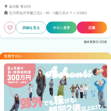
金沢駅 車10分
3
この条件の求人数
件
石川県金沢市藤江北1－95－1藤江北オフィス0001
検索する
詳細を見る
サロン見学
応募
最終更新日:3日前
注目サロン