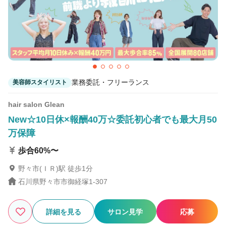
業務委託・フリーランス
美容師スタイリスト
hair salon Glean
New☆10日休×報酬40万☆委託初心者でも最大月50
万保障
歩合60%〜
野々市(ＩＲ)駅 徒歩1分
石川県野々市市御経塚1-307
詳細を見る
サロン見学
応募