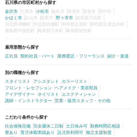
石川県の市区町村から探す
金沢市
七尾市
小松市
輪島市
珠洲市
加賀市
羽咋市
かほく市
白山市
能美市
野々市市
能美郡川北町
河北郡津幡町
河北郡内灘町
羽咋郡志賀町
羽咋郡宝達志水町
鹿島郡中能登町
鳳珠郡穴水町
鳳珠郡能登町
雇用形態から探す
正社員
契約社員・パート
業務委託・フリーランス
紹介・派遣
別の職種から探す
スタイリスト
アシスタント
カラーリスト
フロント・レセプション
ヘアメイク・美容部員
アイデザイナー
ネイリスト
エステティシャン
講師・インストラクター
営業・販売スタッフ・その他
こだわり条件から探す
社会保険完備
完全週休二日制
土日休み可
勤務時間応相談
寮あり
育児休暇実績あり
託児所利用可
独立支援制度