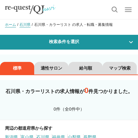
ホーム
石川県
石川県・カラーリスト の求人・転職・募集情報
検索条件を選択
勤務地
標準
適性サロン
給与順
マップ検索
0
沿線・駅を選択
市区町村を選択
石川県・カラーリストの求人情報が
件見つかりました。
職種・
技能ランク
0件（全0件中）
美容師スタイリスト
美容師アシスタント
周辺の都道府県から探す
新潟県
富山県
石川県
福井県
山梨県
長野県