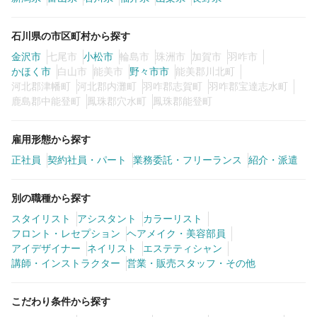
カラーリスト
フロント・レセプション
ヘアメイク・美容部員
アイリスト
石川県の市区町村から探す
金沢市
七尾市
小松市
輪島市
珠洲市
加賀市
羽咋市
ネイリスト
エステティシャン
かほく市
白山市
能美市
野々市市
能美郡川北町
河北郡津幡町
河北郡内灘町
羽咋郡志賀町
羽咋郡宝達志水町
講師・インストラクター
営業・販売スタッフ・その他
鹿島郡中能登町
鳳珠郡穴水町
鳳珠郡能登町
雇用形態
雇用形態から探す
正社員
契約社員・パート
業務委託・フリーランス
紹介・派遣
正社員
契約社員・パート
別の職種から探す
業務委託・フリーランス
紹介・派遣
スタイリスト
アシスタント
カラーリスト
フロント・レセプション
ヘアメイク・美容部員
詳細条件
アイデザイナー
ネイリスト
エステティシャン
講師・インストラクター
営業・販売スタッフ・その他
詳細条件を変更
こだわり条件から探す