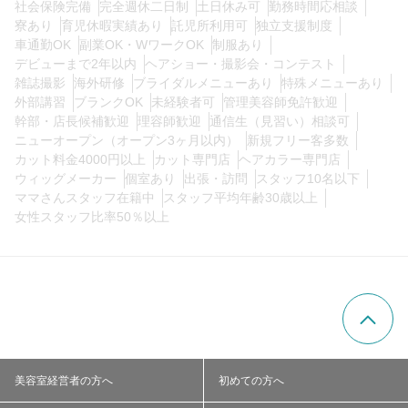
社会保険完備
完全週休二日制
土日休み可
勤務時間応相談
0
寮あり
育児休暇実績あり
託児所利用可
独立支援制度
この条件の求人数
件
車通勤OK
副業OK・WワークOK
制服あり
デビューまで2年以内
ヘアショー・撮影会・コンテスト
検索する
雑誌撮影
海外研修
ブライダルメニューあり
特殊メニューあり
外部講習
ブランクOK
未経験者可
管理美容師免許歓迎
幹部・店長候補歓迎
理容師歓迎
通信生（見習い）相談可
ニューオープン（オープン3ヶ月以内）
新規フリー客多数
カット料金4000円以上
カット専門店
ヘアカラー専門店
ウィッグメーカー
個室あり
出張・訪問
スタッフ10名以下
ママさんスタッフ在籍中
スタッフ平均年齢30歳以上
女性スタッフ比率50％以上
美容室経営者の方へ
初めての方へ