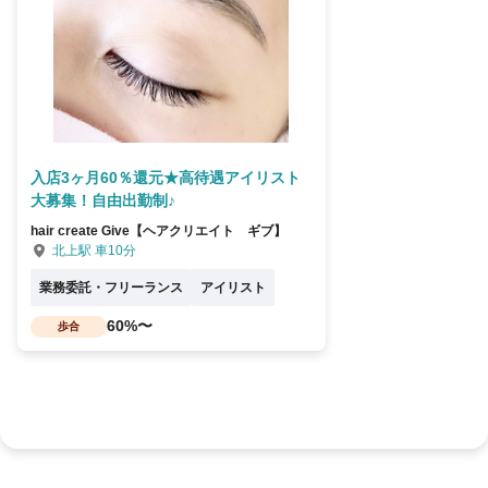
入店3ヶ月60％還元★高待遇アイリスト
大募集！自由出勤制♪
hair create Give【ヘアクリエイト ギブ】
北上駅 車10分
業務委託・フリーランス
アイリスト
60%〜
歩合