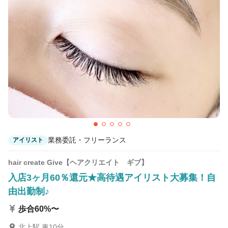
カラーリスト
フロント・レセプション
ヘアメイク・美容部員
アイリスト
ネイリスト
エステティシャン
講師・インストラクター
営業・販売スタッフ・その他
雇用形態
業務委託・フリーランス
アイリスト
正社員
契約社員・パート
hair create Give【ヘアクリエイト ギブ】
業務委託・フリーランス
紹介・派遣
入店3ヶ月60％還元★高待遇アイリスト大募集！自
由出勤制♪
詳細条件
歩合60%〜
詳細条件を変更
北上駅 車10分