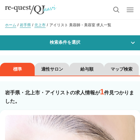
ホーム
岩手県
北上市
アイリスト 美容師・美容室 求人一覧
検索条件を選択
勤務地
標準
適性サロン
給与順
マップ検索
1
沿線・駅を選択
市区町村を選択
岩手県・北上市・アイリストの求人情報が
件見つかりま
した。
北上市
職種・
技能ランク
美容師スタイリスト
美容師アシスタント