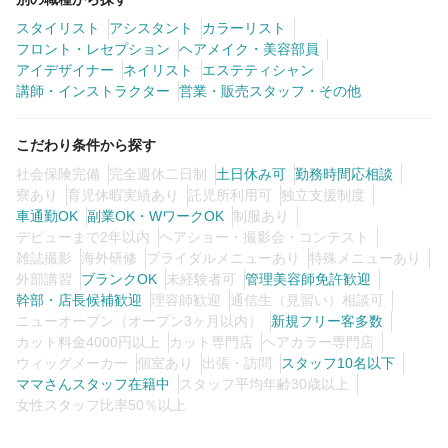
スタイリスト
アシスタント
カラーリスト
フロント・レセプション
ヘアメイク・美容部員
アイデザイナー
ネイリスト
エステティシャン
講師・インストラクター
営業・販売スタッフ・その他
こだわり条件から探す
社会保険完備
完全週休二日制
土日休み可
勤務時間応相談
寮あり
育児休暇実績あり
託児所利用可
独立支援制度
車通勤OK
副業OK・WワークOK
制服あり
デビューまで2年以内
ヘアショー・撮影会・コンテスト
雑誌撮影
海外研修
ブライダルメニューあり
特殊メニューあり
外部講習
ブランクOK
未経験者可
管理美容師免許歓迎
幹部・店長候補歓迎
理容師歓迎
通信生（見習い）相談可
ニューオープン（オープン3ヶ月以内）
新規フリー客多数
カット料金4000円以上
カット専門店
ヘアカラー専門店
ウィッグメーカー
個室あり
出張・訪問
スタッフ10名以下
ママさんスタッフ在籍中
スタッフ平均年齢30歳以上
女性スタッフ比率50％以上