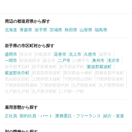
周辺の都道府県から探す
北海道
青森県
岩手県
宮城県
秋田県
山形県
福島県
岩手県の市区町村から探す
盛岡市
宮古市
大船渡市
花巻市
北上市
久慈市
遠野市
一関市
陸前高田市
釜石市
二戸市
八幡平市
奥州市
滝沢市
岩手郡雫石町
岩手郡葛巻町
岩手郡岩手町
紫波郡紫波町
紫波郡矢巾町
和賀郡西和賀町
胆沢郡金ケ崎町
西磐井郡平泉町
気仙郡住田町
上閉伊郡大槌町
下閉伊郡山田町
下閉伊郡岩泉町
下閉伊郡田野畑村
下閉伊郡普代村
九戸郡軽米町
九戸郡野田村
九戸郡九戸村
九戸郡洋野町
二戸郡一戸町
雇用形態から探す
正社員
契約社員・パート
業務委託・フリーランス
紹介・派遣
別の職種から探す