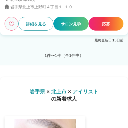
岩手県北上市上野町４丁目１−１０
1
この条件の求人数
件
詳細を見る
サロン見学
応募
検索する
最終更新日:15日前
1件〜1件（全1件中）
岩手県
×
北上市
×
アイリスト
の新着求人