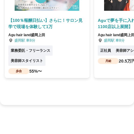
【100％報酬日払い】さらに！サロン見
Aguで夢を手に入
学で現場を体験して1万
1100店以上展開】
Agu hair land盛岡上田
Agu hair land盛岡上
盛岡駅 車8分
盛岡駅 車8分
業務委託・フリーランス
正社員
美容師アシ
美容師スタイリスト
20.5万
月給
55%〜
歩合