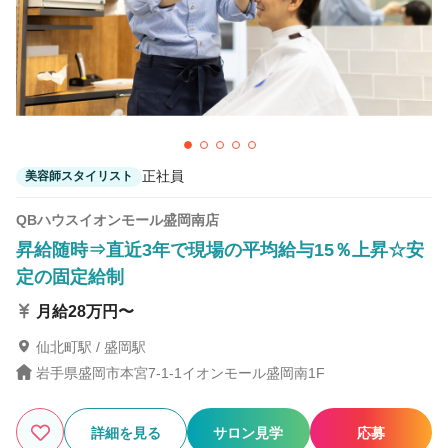
正社員
美容師スタイリスト
QBハウスイオンモール盛岡南店
昇給随時⇒直近3年で現場の平均給与15％上昇☆安
定の固定給制
月給28万円〜
仙北町駅 / 盛岡駅
岩手県盛岡市本宮7-1-1イオンモール盛岡南1F
詳細を見る
サロン見学
応募