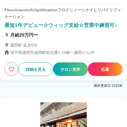
Floccinaucinihilipilificationフロクシノーシナイヒリパイリフィ
ケーション
最短1年デビュー☆ウィッグ支給☆営業中練習可♪
月給20万円〜
盛岡駅 徒歩5分
岩手県盛岡市盛岡駅前北通1-10橋一盛岡ビル1F
詳細を見る
サロン見学
応募
最終更新日:15日前