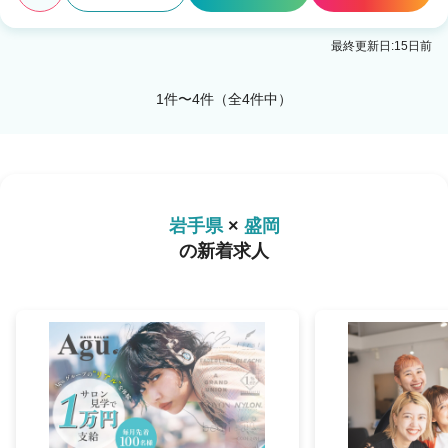
最終更新日:15日前
1件〜4件（全4件中）
岩手県
×
盛岡
の新着求人