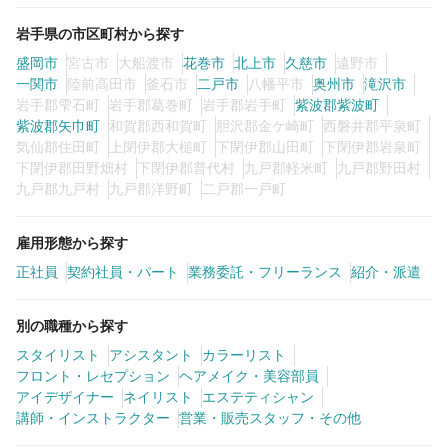
岩手県の市区町村から探す
盛岡市
宮古市
大船渡市
花巻市
北上市
久慈市
遠野市
一関市
陸前高田市
釜石市
二戸市
八幡平市
奥州市
滝沢市
岩手郡雫石町
岩手郡葛巻町
岩手郡岩手町
紫波郡紫波町
紫波郡矢巾町
和賀郡西和賀町
胆沢郡金ケ崎町
西磐井郡平泉町
気仙郡住田町
上閉伊郡大槌町
下閉伊郡山田町
下閉伊郡岩泉町
下閉伊郡田野畑村
下閉伊郡普代村
九戸郡軽米町
九戸郡野田村
九戸郡九戸村
九戸郡洋野町
二戸郡一戸町
雇用形態から探す
正社員
契約社員・パート
業務委託・フリーランス
紹介・派遣
別の職種から探す
スタイリスト
アシスタント
カラーリスト
フロント・レセプション
ヘアメイク・美容部員
アイデザイナー
ネイリスト
エステティシャン
講師・インストラクター
営業・販売スタッフ・その他