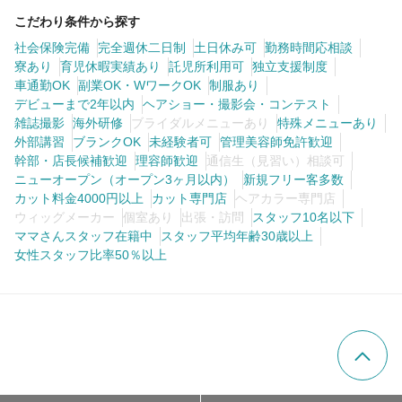
こだわり条件から探す
社会保険完備
完全週休二日制
土日休み可
勤務時間応相談
寮あり
育児休暇実績あり
託児所利用可
独立支援制度
車通勤OK
副業OK・WワークOK
制服あり
デビューまで2年以内
ヘアショー・撮影会・コンテスト
雑誌撮影
海外研修
ブライダルメニューあり
特殊メニューあり
外部講習
ブランクOK
未経験者可
管理美容師免許歓迎
幹部・店長候補歓迎
理容師歓迎
通信生（見習い）相談可
ニューオープン（オープン3ヶ月以内）
新規フリー客多数
カット料金4000円以上
カット専門店
ヘアカラー専門店
ウィッグメーカー
個室あり
出張・訪問
スタッフ10名以下
ママさんスタッフ在籍中
スタッフ平均年齢30歳以上
女性スタッフ比率50％以上