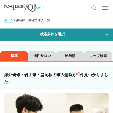
ホーム
美容師・美容室 求人一覧
検索条件を選択
勤務地
標準
適性サロン
給与順
マップ検索
4
沿線・駅を選択
市区町村を選択
海外研修・岩手県・盛岡駅の求人情報が
件見つかりまし
た。
盛岡
職種・
技能ランク
美容師スタイリスト
美容師アシスタント