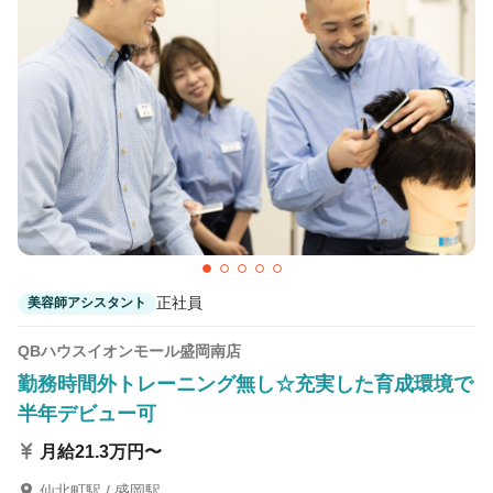
カラーリスト
フロント・レセプション
ヘアメイク・美容部員
アイリスト
ネイリスト
エステティシャン
講師・インストラクター
営業・販売スタッフ・その他
雇用形態
正社員
美容師アシスタント
正社員
契約社員・パート
QBハウスイオンモール盛岡南店
業務委託・フリーランス
紹介・派遣
勤務時間外トレーニング無し☆充実した育成環境で
半年デビュー可
詳細条件
月給21.3万円〜
海外研修
詳細条件を変更
仙北町駅 / 盛岡駅