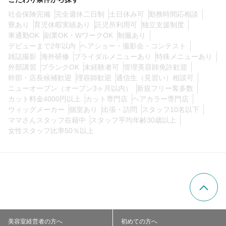
0
社会保険完備
完全週休二日制
土日休み可
勤務時間応相談
この条件の求人数
件
寮あり
育児休暇実績あり
託児所利用可
独立支援制度
車通勤OK
副業OK・WワークOK
制服あり
検索する
デビューまで2年以内
ヘアショー・撮影会・コンテスト
雑誌撮影
海外研修
ブライダルメニューあり
特殊メニューあり
外部講習
ブランクOK
未経験者可
管理美容師免許歓迎
幹部・店長候補歓迎
理容師歓迎
通信生（見習い）相談可
ニューオープン（オープン3ヶ月以内）
新規フリー客多数
カット料金4000円以上
カット専門店
ヘアカラー専門店
ウィッグメーカー
個室あり
出張・訪問
スタッフ10名以下
ママさんスタッフ在籍中
スタッフ平均年齢30歳以上
女性スタッフ比率50％以上
美容室経営者の方へ
初めての方へ