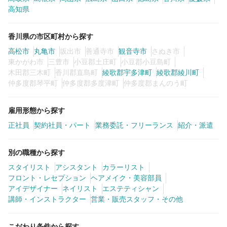
カラーリスト
フロント・レセプション
高知県
ヘアメイク・美容部員
アイリスト
香川県の市区町村から探す
ネイリスト
エステティシャン
高松市
丸亀市
坂出市
善通寺市
観音寺市
さぬき市
東かがわ市
三豊市
小豆郡土庄町
小豆郡小豆島町
講師・インストラクター
営業・販売スタッフ・その他
木田郡三木町
香川郡直島町
綾歌郡宇多津町
綾歌郡綾川町
仲多度郡琴平町
仲多度郡多度津町
仲多度郡まんのう町
雇用形態
雇用形態から探す
正社員
契約社員・パート
業務委託・フリーランス
紹介・派遣
正社員
契約社員・パート
業務委託・フリーランス
紹介・派遣
別の職種から探す
スタイリスト
アシスタント
カラーリスト
詳細条件
フロント・レセプション
ヘアメイク・美容部員
アイデザイナー
ネイリスト
エステティシャン
講師・インストラクター
営業・販売スタッフ・その他
詳細条件を変更
こだわり条件から探す