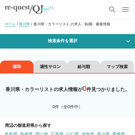
ホーム
香川県
香川県・カラーリスト の求人・転職・募集情報
検索条件を選択
勤務地
標準
適性サロン
給与順
マップ検索
0
沿線・駅を選択
市区町村を選択
香川県・カラーリストの求人情報が
件見つかりました。
職種・
技能ランク
0件（全0件中）
美容師スタイリスト
美容師アシスタント
周辺の都道府県から探す
鳥取県
島根県
岡山県
広島県
山口県
徳島県
香川県
愛媛県