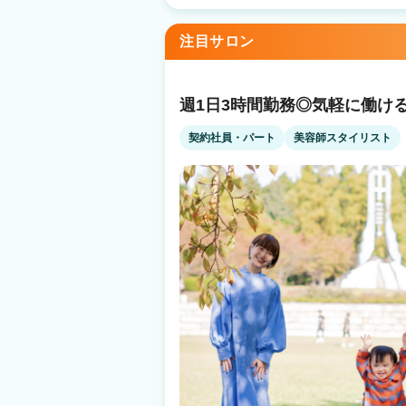
くスタッフが成長できる社風 在籍スタッフの
は関係なくスタッフ全員で協力して お店を盛り上げています！
備 銀行借入などの資金調達 エリア新規出店 
注目サロン
材料仕入れ 集客・求人 給料計算・事務の援助 
人気の半個室 〇新規フリー客 月2000名～ 〇
〇ママパパ美容師も多数活躍中！ ＼＼ 入社１ヵ月スタッフの声 ／／ littleを選んだ
美容師さんの 入社１カ月後の声を集めました♪ 『応募のきっかけ』 ・前職の先輩の
週1日3時間勤務◎気軽に働け
介（26歳女性） ・自由シフト（31歳女性） 
性） 『見学・面接のときの印象は？』 ・給与や人間関係など、個人の悩みを解消でき
契約社員・パート
美容師スタイリスト
る点を解説してくれて優しかった（24歳女性
気を確認できてよかった（25歳女性） 複数店舗の見学なども実施しております！ まず
はぜひお気軽にお問合せ下さい♪