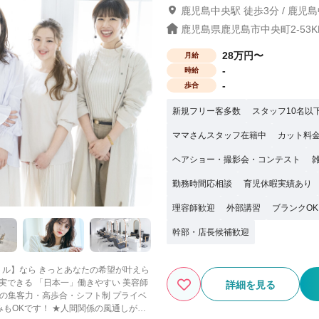
鹿児島中央駅 徒歩3分 / 鹿児
鹿児島県鹿児島市中央町2-53K
28万円〜
月給
-
時給
-
歩合
新規フリー客多数
スタッフ10名以
ママさんスタッフ在籍中
カット料金
ヘアショー・撮影会・コンテスト
勤務時間応相談
育児休暇実績あり
理容師歓迎
外部講習
ブランクOK
幹部・店長候補歓迎
詳細を見る
人間関係の風通しがよ