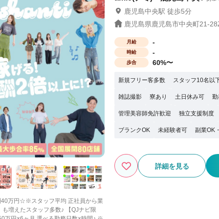
鹿児島中央駅 徒歩5分
鹿児島県鹿児島市中央町21-28Z
-
月給
-
時給
60%〜
歩合
新規フリー客多数
スタッフ10名以
雑誌撮影
寮あり
土日休み可
勤
管理美容師免許歓迎
独立支援制度
ブランクOK
未経験者可
副業OK
詳細を見る
報酬40万円☆※スタッフ平均 正社員から業
スタッフ多数♪ 【QJナビ限
50万円×6ヶ月 選べる勤務日数×時間♪ ※