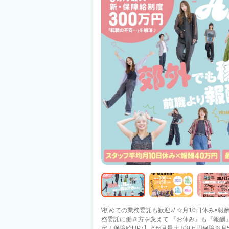
\初めての業務委託も歓迎♪/ ☆月10日休み×
務委託に働き方を変えて 『お休み』も『報酬』も増えた
定！保障給UP♪】 6か月最大300万円保障※月