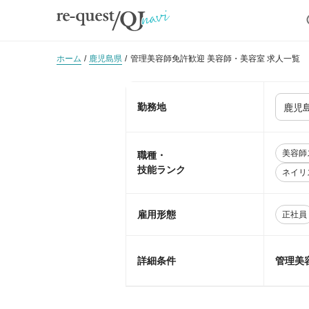
ホーム
鹿児島県
管理美容師免許歓迎 美容師・美容室 求人一覧
勤務地
美容師
職種・
技能ランク
ネイリ
雇用形態
正社員
詳細条件
管理美