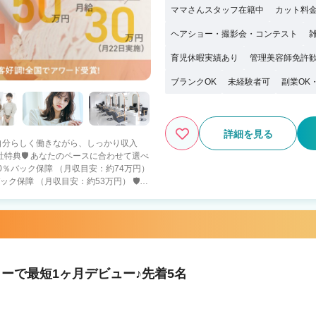
ママさんスタッフ在籍中
カット料金
ヘアショー・撮影会・コンテスト
育児休暇実績あり
管理美容師免許
ブランクOK
未経験者可
副業OK
詳細を見る
 「自分らしく働きながら、しっかり収入
保障 （月収目安：約53万円） 🛡️入
） ・４０万円の保障給 （月18日出勤） ・
ると報酬5％UP 100万超えるスタッフ
円＆80％バック ・店舗の目標売上達成
・月６
ーで最短1ヶ月デビュー♪先着5名
 プライベートとのバランスを重視してい
して働きたい方 ➡️人生をより豊かにできる