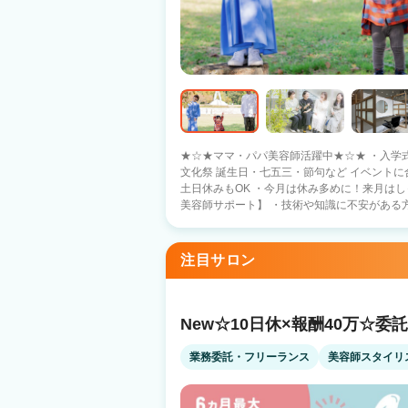
★☆★ママ・パパ美容師活躍中★☆★ ・入学
文化祭 誕生日・七五三・節句など イベントに合わせてお休みできます ・時短勤務、
土日休みもOK ・今月は休み多めに！来月はしっかり稼ぐ
美容師サポート】 ・技術や知識に不安がある
いる方 ・Wワーク希望 もしっかりサポート！ “美容師第一”の考えでつくられたサロン
です。 ーーーーーー ★☆★美容師300名に選ばれる⑨つの理由★☆★ ①【自由シフ
ト】 土日休み/Wワーク/週1～もOK！ 時短
注目サロン
くさん活躍中 ②【高待遇・充実の手当】 ・口コミ手当 ・勤続年数増など プチボーナ
スがあります ③【安心の集客力】 グループ月間客数37,000名 集客サイトのAWARD５
年連続受賞サロン ④【グループ単価更新中】 平均7000円（前年比157%UP） ⑤【選
べる雇用形態】 業務委託or雇用 ⑥【グループの安定経営】 全国60店舗の成長企業
New☆10日休×報酬40万☆委
2024年1月鹿児島中央・2月梅田・赤羽出店予定 ⑦【スタッフ満足度93%】 美
300名以上に選ばれています ⑧【交通費支給】 全額支給しています！ ⑨【社会保険完
業務委託・フリーランス
美容師スタイリ
備】 ・健康保険 ・厚生年金保険 ・介護保険 ・雇用保険 
一都三県 1226円～ それ以外の地域 1177円