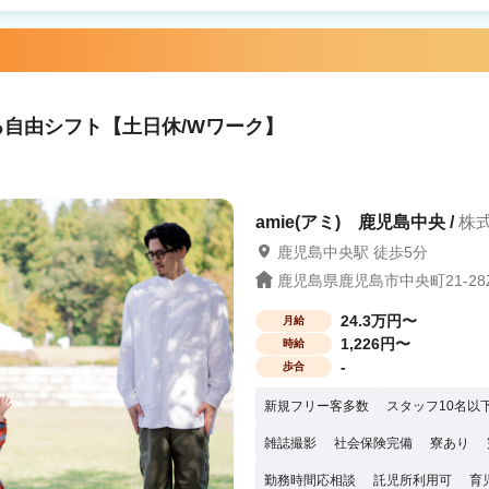
殆どが中途スタイリストなので 年齢や歴
 ★FCオーナー制度完
物件探し、内装外装のサポート 好条件の
スタッフマネジメント 経営サポート 〇
Jrスタイリスト・30歳以上の方も歓迎！
紹
る自由シフト【土日休/Wワーク】
・全国90店舗以上の安定経営（30歳男
） ・見学で一緒に働く人やサロンの雰囲
amie(アミ) 鹿児島中央 /
株式
鹿児島中央駅 徒歩5分
鹿児島県鹿児島市中央町21-28Z
24.3万円〜
月給
1,226円〜
時給
-
歩合
新規フリー客多数
スタッフ10名以
雑誌撮影
社会保険完備
寮あり
勤務時間応相談
託児所利用可
育