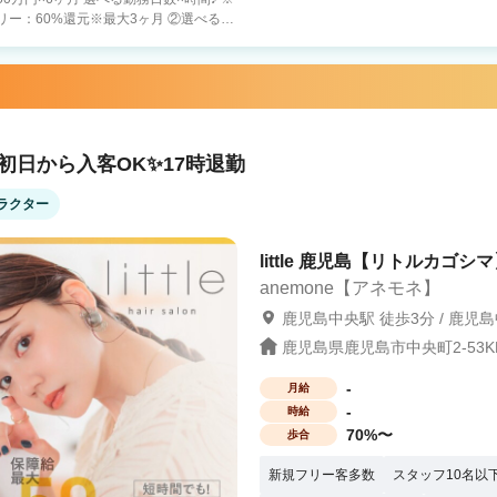
祝金最大100万円 ※①〜③から１つ選択
！グル
指名歩合
初日から入客OK✨17時退勤
在籍25歳女性） ・正社員時よりもお休
男性） ・集客が好調！グループ全体でも
ラクター
が叶えられ
店在籍36歳男性） ・夫の転勤でも別の店
在籍35歳女性） ・郊外店舗でもキャリ
little 鹿児島【リトルカゴシマ
はもちろん、郊外
anemone【アネモネ】
 ご不安な点などは何でもご相談くださ
鹿児島中央駅 徒歩3分 / 鹿児
鹿児島県鹿児島市中央町2-53K
-
月給
-
時給
70%〜
歩合
新規フリー客多数
スタッフ10名以