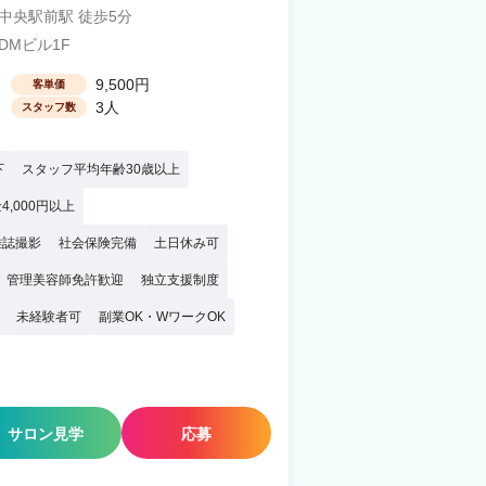
島中央駅前駅 徒歩5分
DMビル1F
9,500円
客単価
3人
スタッフ数
下
スタッフ平均年齢30歳以上
4,000円以上
雑誌撮影
社会保険完備
土日休み可
管理美容師免許歓迎
独立支援制度
未経験者可
副業OK・WワークOK
サロン見学
応募