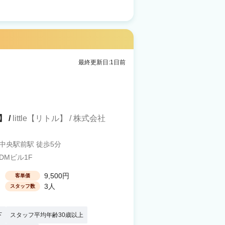
最終更新日:1日前
】 /
little【リトル】 / 株式会社
島中央駅前駅 徒歩5分
DMビル1F
9,500円
客単価
3人
スタッフ数
下
スタッフ平均年齢30歳以上