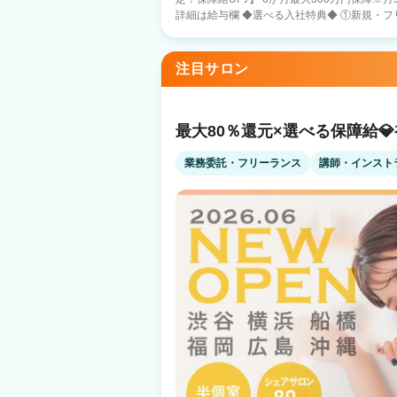
詳細は給与欄 ◆選べる入社特典◆ ①新規・フリー：60%還元※最大3ヶ月 ②選べる保
障給♪最大300万円保障※月50万円×6ヶ月 ③
＋交通費支給 ☆スタッフ703名に選ばれる⑤ポイント☆ ①完全自由シフト 土日祝休
み/週1～/Wワーク/時短勤務 子育て美容師活躍中♪ ②安心の集客力 AWARD受賞
注目サロン
ープ月間客数37,000名 スタッフ平均入客数1日7人 ③高待遇・充実の手当 ・
UP ・口コミ手当⇒1件1000円 ・勤続手当 等 ④グループの安定経営 全国80店舗の成
長企業 ⑤インボイス 消費税は会社負担※当面の間 確定申告サポート制度 ☆実は郊外
店舗が人気!?スタッフアンケート☆ 『神奈川県のスタッフに働き方を聞いてみた♪』
最大80％還元×選べる保障給
・自由に休めて推し活楽しんでます♪（橋本店
みも増えて報酬は2倍に！（川崎店在籍24歳
業務委託・フリーランス
講師・インスト
売上上位になりました！（海老名店在籍28歳男性） 『東京郊外でも夢
る!?』 ・収入も安定して家を購入！（八王子
舗で好きな美容師を続けられています（町田店
アアップしてマネージャーに！（蒲田店在籍29歳男性） 都心サロン
サロンでも満足できる入客ができちゃいます！
い♪