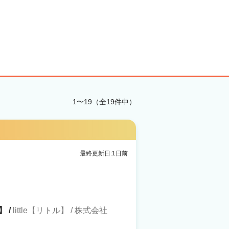
1〜19（全19件中）
最終更新日:1日前
】 /
little【リトル】 / 株式会社