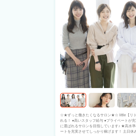
☆★ずっと働きたくなるサロン★☆ little【リトル】なら きっとあなたの希望が叶えら
れる！ ●高いスタッフ給与 ●プライベートが充実できる 「日本一」働きやすい 美容師
に選ばれるサロンを目指しています♪ ★高水準の集客力・高歩合・シフト制 プライベ
ートを充実させてしっかり稼げます！ 土日休みもOKです！ ★