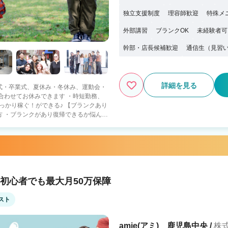
独立支援制度
理容師歓迎
特殊メ
外部講習
ブランクOK
未経験者可
幹部・店長候補歓迎
通信生（見習
詳細を見る
式・卒業式、夏休み・冬休み、運動会・
！ができる♪ 【ブランクあり
方 ・ブランクがあり復帰できるか悩んで
勤務・スポット出勤可能 子持ち美容師もた
託初心者でも最大月50万保障
容師
スト
・労災保険 ※時給に関しては
～ (経験能力を考慮)
amie(アミ) 鹿児島中央 /
株式