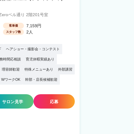
eroベル通り 2階201号室
7,159円
客単価
2人
スタッフ数
下
ヘアショー・撮影会・コンテスト
務時間応相談
育児休暇実績あり
理容師歓迎
特殊メニューあり
外部講習
・WワークOK
幹部・店長候補歓迎
サロン見学
応募