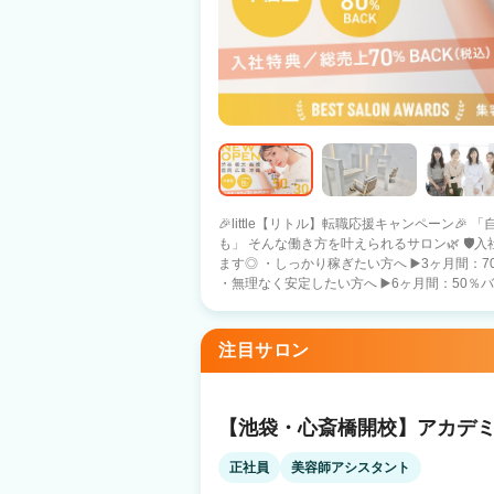
🎉little【リトル】転職応援キャンペーン
も」 そんな働き方を叶えられるサロン🌿 🛡️入社特典🛡️ あなたのペースに合わせて選べ
ます◎ ・しっかり稼ぎたい方へ ▶️3ヶ月間：70％バック保障 （月収目安：約74万円）
・無理なく安定したい方へ ▶️6ヶ月間：50％バック
社特典🛡️ ・５０万円の保障給 （月22日出勤
３０万円の保障給 （短時間・20日出勤） ➡️あなたの働き方に合わせて、最適な条件を
選べる安心サポート✨ 🍀安心の報酬保証🍀 フリー：40％バック 指名 ：50％バック
注目サロン
面貸 ：60％バック 総売上100万（税込）超え
多数在籍！！ 🌷littleの特徴🌷 ・インボイス費用は2%会社が負担 ・売上に応じてしっ
かりスタッフに還元 ・シェアサロンは場所代０
でボーナスまたは社員旅行制度アリ（韓国予定） 💠お休み 【自由出勤】です♪ 
【池袋・心斎橋開校】アカデミ
日 👉 しっかり収入を得たい方 ・月10日 
る方 ・月15日 👉 自分らしいペースで安定
正社員
美容師アシスタント
環境を整えております🤝 🔄️正社員 ⇔ 業務委託 切り替えOK ✔️まずは正社員で安定 ✔️