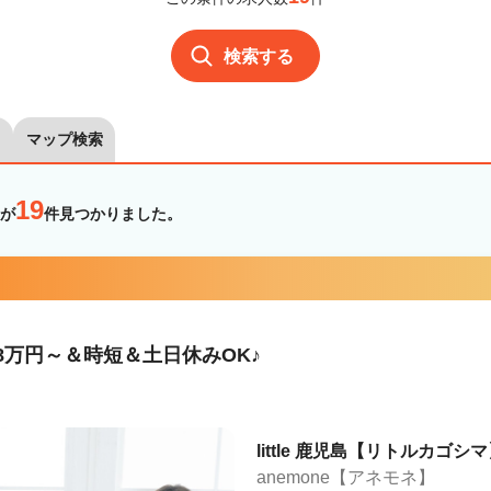
検索する
マップ検索
19
が
件見つかりました。
8万円～＆時短＆土日休みOK♪
little 鹿児島【リトルカゴシマ
anemone【アネモネ】