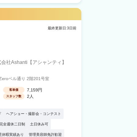
最終更新日:3日前
会社Ashanti【アシャンティ】
eroベル通り 2階201号室
7,159円
客単価
2人
スタッフ数
下
ヘアショー・撮影会・コンテスト
完全週休二日制
土日休み可
児休暇実績あり
管理美容師免許歓迎