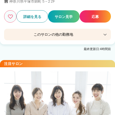
神奈川県平塚市錦町５−２2F
詳細を見る
サロン見学
応募
このサロンの他の勤務地
Familia by little 平塚【ファミリア バイ リトル】
最終更新日:4時間前
平塚駅 徒歩10分
注目サロン