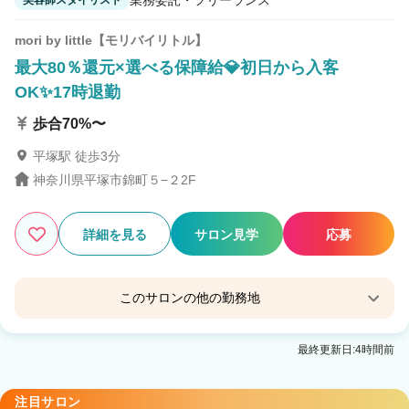
美容師スタイリスト
mori by little【モリバイリトル】
最大80％還元×選べる保障給💎初日から入客
OK✨17時退勤
歩合70%〜
平塚駅 徒歩3分
神奈川県平塚市錦町５−２2F
詳細を見る
サロン見学
応募
このサロンの他の勤務地
Familia by little 平塚【ファミリア バイ リトル】
最終更新日:4時間前
平塚駅 徒歩10分
注目サロン