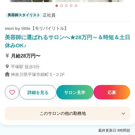
正社員
美容師スタイリスト
mori by little【モリバイリトル】
美容師に選ばれるサロンへ★28万円～＆時短＆土日
休みOK♪
月給28万円〜
平塚駅 徒歩3分
神奈川県平塚市錦町５−２2F
詳細を見る
サロン見学
応募
このサロンの他の勤務地
Familia by little 平塚【ファミリア バイ リトル】
最終更新日:4時間前
平塚駅 徒歩10分