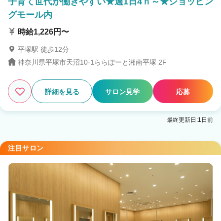
子育て世代が働きやすい★週1日4ｈ～★ショッピン
グモール内
時給1,226円〜
平塚駅 徒歩12分
神奈川県平塚市天沼10-1ららぽーと湘南平塚 2F
詳細を見る
サロン見学
応募
最終更新日:1日前
注目サロン