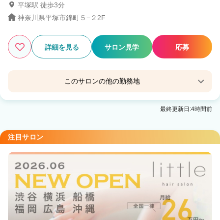
平塚駅 徒歩3分
神奈川県平塚市錦町５−２2F
詳細を見る
サロン見学
応募
このサロンの他の勤務地
Familia by little 平塚【ファミリア バイ リトル】
最終更新日:4時間前
平塚駅 徒歩10分
注目サロン