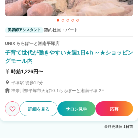
契約社員・パート
美容師アシスタント
UNIX ららぽーと湘南平塚店
子育て世代が働きやすい★週1日4ｈ～★ショッピン
グモール内
時給1,226円〜
平塚駅 徒歩12分
神奈川県平塚市天沼10-1ららぽーと湘南平塚 2F
詳細を見る
サロン見学
応募
最終更新日:1日前