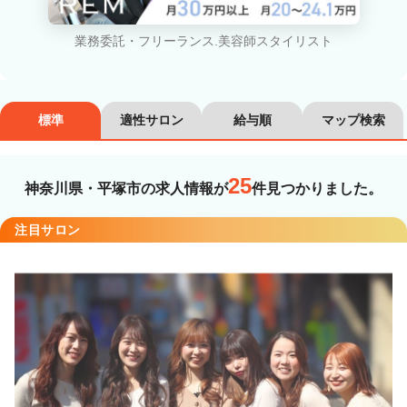
カラーリスト
フロント・レセプション
業務委託・フリーランス.美容師スタイリスト
ヘアメイク・美容部員
アイリスト
ネイリスト
エステティシャン
標準
適性サロン
給与順
マップ検索
講師・インストラクター
営業・販売スタッフ・その他
25
神奈川県・平塚市の求人情報が
件見つかりました。
雇用形態
注目サロン
正社員
契約社員・パート
業務委託・フリーランス
紹介・派遣
詳細条件
詳細条件を変更