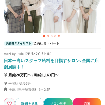
契約社員・パート
美容師スタイリスト
mori by little【モリバイリトル】
日本一高いスタッフ給料を目指すサロン♪全国に店
舗展開中！
月給20万円〜 / 時給1,163円〜
平塚駅 徒歩3分
神奈川県平塚市錦町５−２2F
詳細を見る
サロン見学
応募