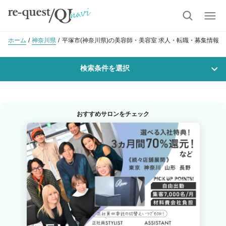
ホーム
神奈川県
平塚市(神奈川県)の美容師・美容室 求人・転職・募集情報
検索条件を選択
勤務地
おすすめサロンをチェック
沿線・駅を選択
市区町村を選択
平塚市
職種・
技能ランク
美容師スタイリスト
美容師アシスタント