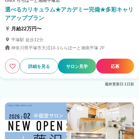
UNIX ららぽーと湘南平塚店
選べるカリキュラム★アカデミー完備★多彩キャリ
アアッププラン
月給22万円〜
平塚駅 徒歩12分
神奈川県平塚市天沼10-1ららぽーと湘南平塚 2F
詳細を見る
サロン見学
応募
最終更新日:1日前