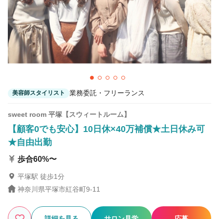
25
この条件の求人数
件
検索する
業務委託・フリーランス
美容師スタイリスト
sweet room 平塚【スウィートルーム】
【顧客0でも安心】10日休×40万補償★土日休み可
★自由出勤
歩合60%〜
平塚駅 徒歩1分
神奈川県平塚市紅谷町9-11
詳細を見る
サロン見学
応募