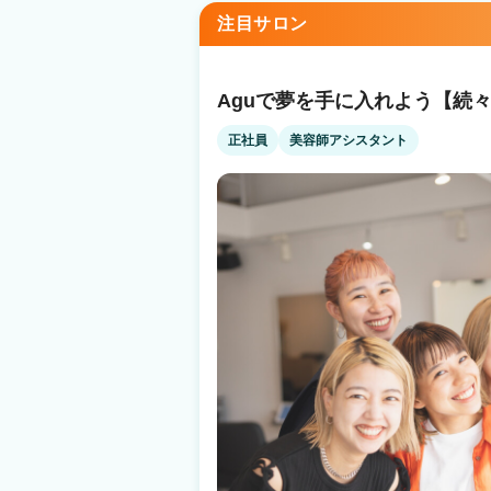
への転職を考えているあなたへ】 Q.顧客がい
秦野駅 徒歩3分
注目サロン
客は会社の本部が一括対応しているため、顧客
集客満足度94.4%！ Q.業務委託制度がよく分かっていないです… A.確定申告サポート
もあり、簡単・安全の独自システムを導入 何
す Q.病気やトラブルなど何かあった時の収入面って…? A.スタイリストケア制度をご
Aguで夢を手に入れよう【続々O
用意 （出産・育児・病気での休業にともなう
件あり ☝だから安心！ 当社は2021年11月19日よりグロース市場へ上場 安心・安全の
正社員
美容師アシスタント
上場企業サロン ※現時点で美容室経営企業での上場企
日払いで【税込の売上】に対してお支払いなど
『リアル』をぜひ知ってください！ あなたの
す。