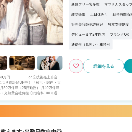
新規フリー客多数
ママさんスタッ
雑誌撮影
土日休み可
勤務時間応
管理美容師免許歓迎
独立支援制度
デビューまで2年以内
ブランクOK
通信生（見習い）相談可
詳細を見る
10〜40万円 or ②技術売上歩合
月50万保障（25日勤務） 月40万保障
コミ手当（口コミオール5の場合、1件
確定申告フルサポート 他 【給与例】
教えます♪出勤日数自由◎