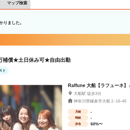
マップ検索
かりました。
0万補償★土日休み可★自由出勤
スト
Raffune 大船【ラフューネ】 
大船駅 徒歩3分
神奈川県鎌倉市大船２-16-45
-
月給
-
時給
60%〜
歩合