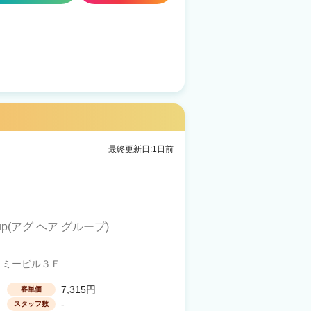
最終更新日:1日前
Group(アグ ヘア グループ)
トミービル３Ｆ
7,315円
客単価
-
スタッフ数