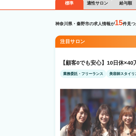
標準
適性サロン
給与順
15
神奈川県・秦野市の求人情報が
件見つ
注目サロン
【顧客0でも安心】10日休×4
業務委託・フリーランス
美容師スタイリ