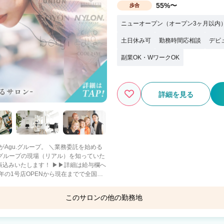
55%〜
歩合
ニューオープン（オープン3ヶ月以内
土日休み可
勤務時間応相談
デビ
副業OK・WワークOK
詳細を見る
ープ。 ＼業務委託を始める
社グループの現場（リアル）を知っていた
振込みいたします！ ▶▶詳細は給与欄へ
年の1号店OPENから現在までで全国
このサロンの他の勤務地
重視・趣味に没頭－
も －二刀流－ フットサ
ロとして活躍 【当社グループ