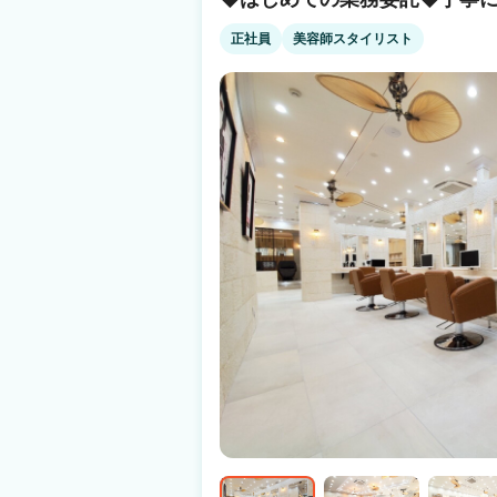
い！ ↓ ↓ 『がっつり稼ぎたい』 25日勤務で月収60
重視したい』 平日勤務×17時退社でも月収25万円可能！ ブランクが
正社員
美容師スタイリスト
ー・薬剤・技術講習即日受講可能なので大歓迎
スタッフを輩出しております。 ディーラー直
す。 お気軽にご連絡下さい♪