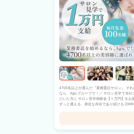
4700名以上が選んだ『業務委託サロン』 それがAgu.グル
なら、Agu.グループで！／ サロン見学で当
だいた方に サロン見学体験金【１万円】をお
ずっと通える、身近な存在であり続ける 2009
1100店舗以上展開中！ 日数や時間に縛られる働き方ではなく 『あなただけのオリジ
ナルのサロンワーク』をしませんか？ －子育て中のママ－ 好きな曜日に休んで、子ど
もの予定に合わせて早上がり 仕事と家庭のバランスを重視 －休日
好きな日に休んで、好きな時間に帰宅 10連休を取るスタッフ
Men’s hair salon First 秦野
ルのプロ選手×Agu. スタイリストとして働きながら、プ