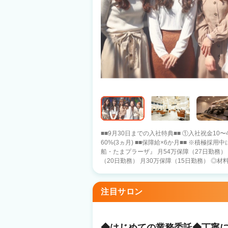
■■9月30日までの入社特典■■ ①入社祝金
60%(3ヵ月) ■■保障給×6か月■■ ※積極採用中につき保証給UP中！ 『横浜・関内・大
船・たまプラーザ』 月54万保障（27日勤務） 
（20日勤務） 月30万保障（15日勤務） ◎材料・光熱費会社負担 ◎指名料100％還元
◎メニューによっては指名歩合70%も！ ◎口
×500円支給） ◎日給：16,000円 ◎提携税理士の
※掛け持ちなしマンツーマン施術 ■在籍1ヶ月／男性 →月収52.2万円（25日出
注目サロン
勤） 総客171名(指名0名) ■在籍3ヶ月／男性 →月収67.6万円（25日出勤）
総客188名(指名61名) ■在籍1年半／女性 →月収32.4万円（20日出勤／17時退社)
総客101名(指名36名) 高い集客力！顧客０の方もご安心を◎ 例）横浜店：新規445
名／月 【シフトは自由！】 今のサロンでは実現が難しかった働き方、ぜひご相談下さ
◆はじめての業務委託◆丁寧に