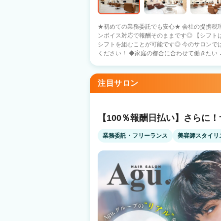
★初めての業務委託でも安心★ 会社の提携税
ンボイス対応で報酬そのままです◎ 【シフトは自由に！】 ライフスタイルに合わせた
シフトを組むことが可能です◎ 今のサロンで
ください！ ◆家庭の都合に合わせて働きたい →平日しっかり働いて17時退社でも月収
25万円も可能！ ◆たくさん入客したい →25日勤務で報酬40万円を実現します。 【マ
ンツーマン接客】 ・10,000円の高客単価！
【入社お祝特典】 ・入社お祝金10万円〜100万
注目サロン
【働き方に合わせた保障給】 顧客0からでも
与欄に一例記載 ◎入社初日から入客可能！ ◎スピード採用！即入社可能！ ◎体験入
店1日15,000円 ◎ブランクがある方でも各
ので大歓迎です ◎独立支援あり！ →ディー
【100％報酬日払い】さらに
です。 過去に多くのスタッフを輩出しており
業務委託・フリーランス
美容師スタイリ