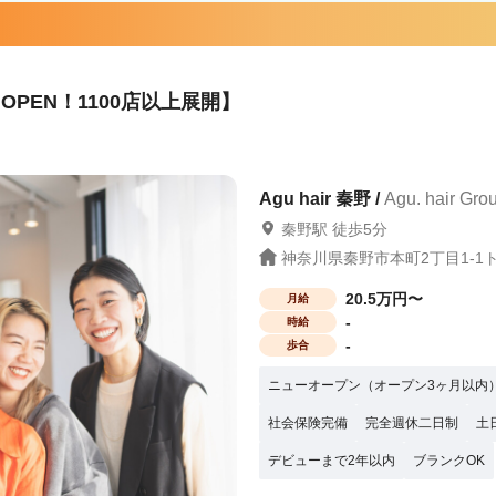
ないので、集客面で不安です… A.新規集
0でも問題なく入客できます スタッフ
か困った時には税理士サポートもありま
PEN！1100店以上展開】
保障や、結婚の応援金を支給）※一定条
業は『6社』のみ 報酬はすべて
 まずは、サロン見学で当社グループの
“第一歩”を当社グループは応援していま
Agu hair 秦野 /
Agu. hair 
秦野駅 徒歩5分
神奈川県秦野市本町2丁目1-1
20.5万円〜
月給
-
時給
-
歩合
ニューオープン（オープン3ヶ月以内
社会保険完備
完全週休二日制
土
デビューまで2年以内
ブランクOK