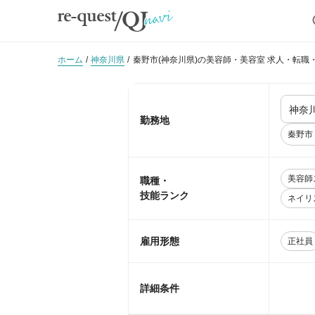
ホーム
神奈川県
秦野市(神奈川県)の美容師・美容室 求人・転職
勤務地
秦野市
美容師
職種・
技能ランク
ネイリ
雇用形態
正社員
詳細条件