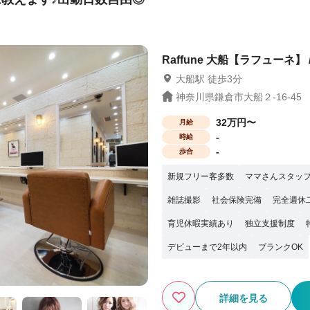
万円可能！ 『プライベートを
ある方も各メーカ
。 また、独立支援もあり過去に多くの
営のため、チャレンジしやすい環境で
Raffune 大船【ラフューネ】 
大船駅 徒歩3分
神奈川県鎌倉市大船２-16-45
32万円〜
月給
-
時給
-
歩合
新規フリー客多数
ママさんスタッ
雑誌撮影
社会保険完備
完全週休
育児休暇実績あり
独立支援制度
デビューまで2年以内
ブランクOK
詳細を見る