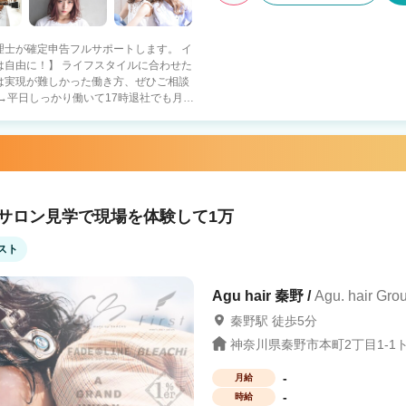
理士が確定申告フルサポートします。 イ
は実現が難しかった働き方、ぜひご相談
 ・お客さまとしっかり向き合えます◎
円 ・新規フリー歩合60%(3ヵ月間)
安心の保障給を用意しております。 ※給
メーカー、薬剤、技術講習即日受講可能な
ラー直営のため、チャレンジしやすい環境
！サロン見学で現場を体験して1万
ます。
スト
Agu hair 秦野 /
Agu. hair 
秦野駅 徒歩5分
神奈川県秦野市本町2丁目1-1
-
月給
-
時給