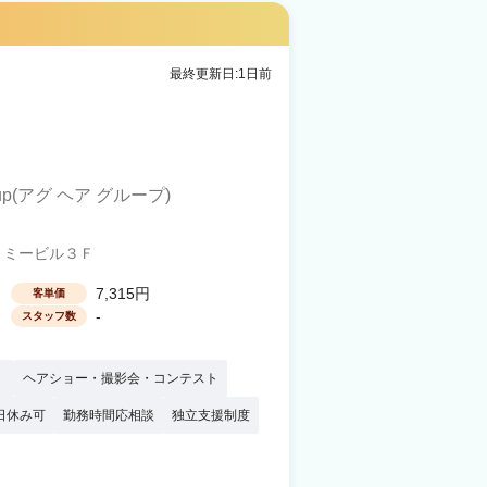
最終更新日:1日前
Group(アグ ヘア グループ)
トミービル３Ｆ
7,315円
客単価
-
スタッフ数
）
ヘアショー・撮影会・コンテスト
日休み可
勤務時間応相談
独立支援制度