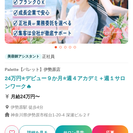
10
この条件の求人数
件
検索する
正社員
美容師アシスタント
Palette【パレット】伊勢原店
24万円⭐デビュー９か月⭐週４アカデミ＋週１サロ
ンワーク🔥
月給24万円〜
伊勢原駅 徒歩4分
神奈川県伊勢原市桜台1-20-4 深瀬ビル２Ｆ
詳細を見る
サロン見学
応募