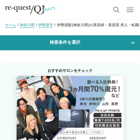
ホーム
神奈川県
伊勢原市
伊勢原駅(神奈川県)の美容師・美容室 求人・転
検索条件を選択
勤務地
おすすめサロンをチェック
沿線・駅を選択
市区町村を選択
伊勢原
職種・
技能ランク
美容師スタイリスト
美容師アシスタント