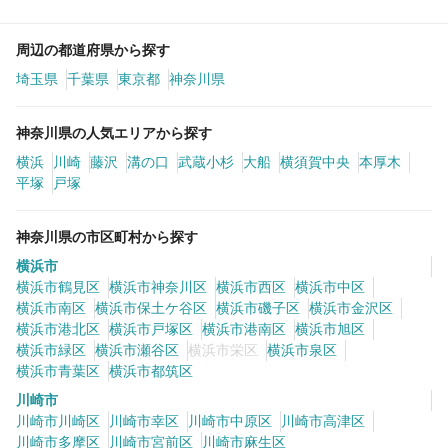
周辺の都道府県から探す
埼玉県
千葉県
東京都
神奈川県
神奈川県の人気エリアから探す
横浜
川崎
藤沢
溝の口
武蔵小杉
大船
横須賀中央
本厚木
平塚
戸塚
神奈川県の市区町村から探す
横浜市
横浜市鶴見区
横浜市神奈川区
横浜市西区
横浜市中区
横浜市南区
横浜市保土ケ谷区
横浜市磯子区
横浜市金沢区
横浜市港北区
横浜市戸塚区
横浜市港南区
横浜市旭区
横浜市緑区
横浜市瀬谷区
横浜市栄区
横浜市泉区
横浜市青葉区
横浜市都筑区
川崎市
川崎市川崎区
川崎市幸区
川崎市中原区
川崎市高津区
川崎市多摩区
川崎市宮前区
川崎市麻生区