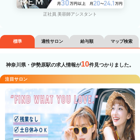
カラーリスト
フロント・レセプション
正社員.美容師アシスタント
ヘアメイク・美容部員
アイリスト
ネイリスト
エステティシャン
標準
適性サロン
給与順
マップ検索
講師・インストラクター
営業・販売スタッフ・その他
10
神奈川県・伊勢原駅の求人情報が
件見つかりました。
雇用形態
注目サロン
正社員
契約社員・パート
業務委託・フリーランス
紹介・派遣
詳細条件
詳細条件を変更