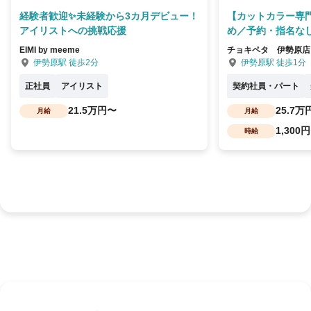
経験者歓迎✨未経験から3カ月デビュー！
【カットカラー専
アイリストへの挑戦応援
め／予約・指名なし
EIMI by meeme
チョキペタ 伊勢原店
伊勢原駅 徒歩2分
伊勢原駅 徒歩1分
正社員
アイリスト
契約社員・パート
21.5万円〜
25.7万
月給
月給
1,300
時給