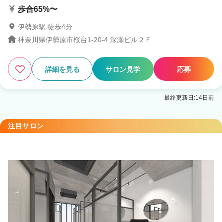
歩合65%〜
伊勢原駅 徒歩4分
神奈川県伊勢原市桜台1-20-4 深瀬ビル２Ｆ
詳細を見る
サロン見学
応募
最終更新日:14日前
注目サロン