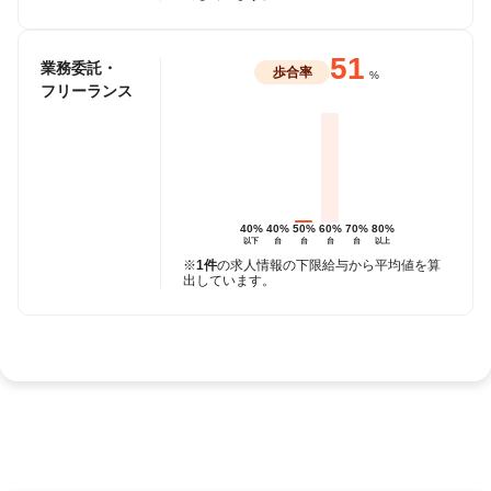
51
業務委託・
歩合率
%
フリーランス
40%
40%
50%
60%
70%
80%
以下
台
台
台
台
以上
※
1件
の求人情報の下限給与から平均値を算
出しています。