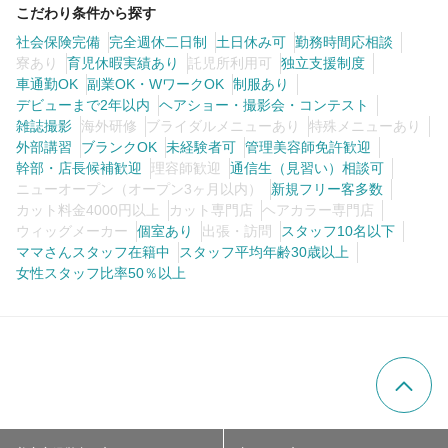
こだわり条件から探す
社会保険完備
完全週休二日制
土日休み可
勤務時間応相談
寮あり
育児休暇実績あり
託児所利用可
独立支援制度
車通勤OK
副業OK・WワークOK
制服あり
デビューまで2年以内
ヘアショー・撮影会・コンテスト
雑誌撮影
海外研修
ブライダルメニューあり
特殊メニューあり
外部講習
ブランクOK
未経験者可
管理美容師免許歓迎
幹部・店長候補歓迎
理容師歓迎
通信生（見習い）相談可
ニューオープン（オープン3ヶ月以内）
新規フリー客多数
カット料金4000円以上
カット専門店
ヘアカラー専門店
ウィッグメーカー
個室あり
出張・訪問
スタッフ10名以下
ママさんスタッフ在籍中
スタッフ平均年齢30歳以上
女性スタッフ比率50％以上