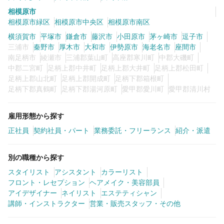
相模原市
相模原市緑区
相模原市中央区
相模原市南区
横須賀市
平塚市
鎌倉市
藤沢市
小田原市
茅ヶ崎市
逗子市
三浦市
秦野市
厚木市
大和市
伊勢原市
海老名市
座間市
南足柄市
綾瀬市
三浦郡葉山町
高座郡寒川町
中郡大磯町
中郡二宮町
足柄上郡中井町
足柄上郡大井町
足柄上郡松田町
足柄上郡山北町
足柄上郡開成町
足柄下郡箱根町
足柄下郡真鶴町
足柄下郡湯河原町
愛甲郡愛川町
愛甲郡清川村
雇用形態から探す
正社員
契約社員・パート
業務委託・フリーランス
紹介・派遣
別の職種から探す
スタイリスト
アシスタント
カラーリスト
フロント・レセプション
ヘアメイク・美容部員
アイデザイナー
ネイリスト
エステティシャン
講師・インストラクター
営業・販売スタッフ・その他