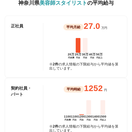
神奈川県
美容師スタイリスト
の平均給与
27.0
正社員
平均月給
万円
20万
20万
30万
40万
50万
円未満
円台
円台
円台
円以上
※
2件
の求人情報の下限給与から平均値を算
出しています。
1252
契約社員・
平均時給
円
パート
1100
1100
1200
1300
1400
1500
円未満
円台
円台
円台
円台
円以上
※
2件
の求人情報の下限給与から平均値を算
出しています。