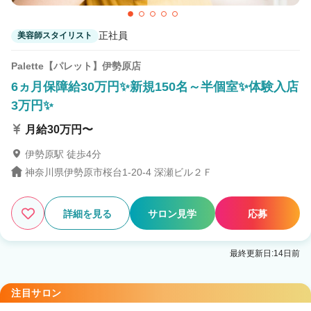
正社員
美容師スタイリスト
Palette【パレット】伊勢原店
6ヵ月保障給30万円✨新規150名～半個室✨体験入店
3万円✨
月給30万円〜
伊勢原駅 徒歩4分
神奈川県伊勢原市桜台1-20-4 深瀬ビル２Ｆ
詳細を見る
サロン見学
応募
最終更新日:14日前
注目サロン