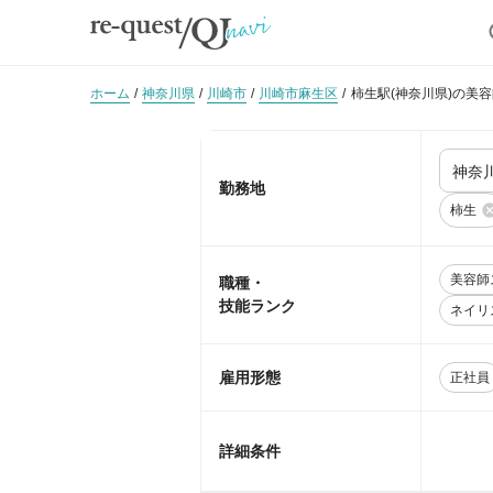
ホーム
神奈川県
川崎市
川崎市麻生区
柿生駅(神奈川県)の美
勤務地
柿生
美容師
職種・
技能ランク
ネイリ
雇用形態
正社員
詳細条件