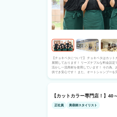
【チョキペタについて】 チョキペタはカットカ
展開しております！ リーズナブルな料金設定
活かし一流商材を使用しています！ その為、
供でき安心です！ また、オートシャンプーを
シャンプー） シャンプーは手袋をしてOKで
ドライはセルフでお客様にお願いしております！
しています！ 受付時間も短くワークライフバランス良く働
との違い】 ・指名なし 指名制ではないので、
【カットカラー専門店！】40～
予約なし ・理容系技術制限有 角刈りや3ｍｍ未満の繋げる刈り上げなどは行いません
・カラーは白髪染めの薬剤のみです ・オリジナル動画教育ツールあり 日々の業務、ト
ラブル対応などを確認でき安心 【永く働ける環境です！】 ・スタッフ平均年齢50歳！
正社員
美容師スタイリスト
・1人営業なし 営業だけでなく締め業務においても1人
なし ・受付時間が決まっているので無理な長時間労働もなし ・出勤当日の店舗移動も