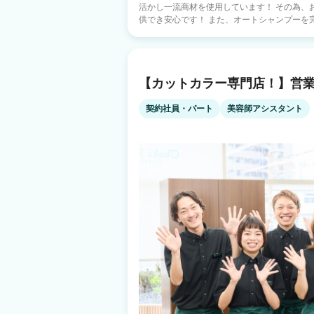
活かし一流商材を使用しています！ その為、
供でき安心です！ また、オートシャンプーを完備しております（1シャン後にオート
シャンプー） シャンプーは手袋をしてOKで
ドライはセルフでお客様にお願いしております！ スタッフは20代・30代・40代
代・60代と幅広く活躍しています！ 受付時
す！ 【仕事内容】 日々のサロンワークとスタッフのマネジメント、品質管理をおねが
【カットカラー専門店！】営業
いします。 ※初めての方でも本部フォローもありま
エリアマネージャーや、教育指導、新店立ち
・店舗管理者 →シフト作成、技術、接客の品質管理。 ・エリアマネージ
契約社員・パート
美容師アシスタント
店舗を管理し、応募者面接。管理者の教育。
在。 ・教育トレーナー →週2回の技術講習会の企画、運営。面接時の技術チェック。
・店舗開発チーム →新店の際にオープン前か