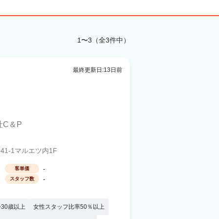
1〜3（全3件中）
最終更新日:13日前
社C＆P
1-1マルエツ内1F
-
客単価
-
スタッフ数
30歳以上
女性スタッフ比率50％以上