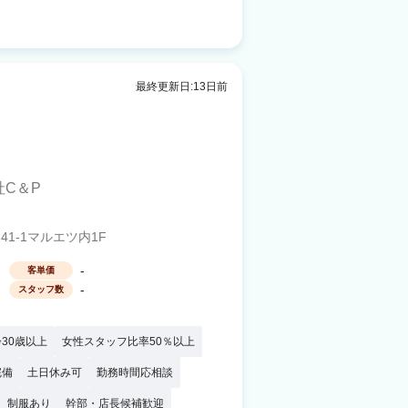
最終更新日:13日前
社C＆P
1-1マルエツ内1F
-
客単価
-
スタッフ数
30歳以上
女性スタッフ比率50％以上
完備
土日休み可
勤務時間応相談
制服あり
幹部・店長候補歓迎