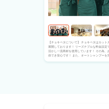
【チョキペタについて】 チョキペタはカットカ
展開しております！ リーズナブルな料金設定
活かし一流商材を使用しています！ その為、
供でき安心です！ また、オートシャンプーを
シャンプー） シャンプーは手袋をしてOKで
ドライはセルフでお客様にお願いしております！ 
代・60代と幅広く活躍しています！ 受付時
す！ 【一般的な美容室との違い】 ・指名なし 指名制ではないので、メニューごとに
業務を引き継ぎ可能 ・予約なし ・カラーは白髪染めの薬剤のみです ・オリジナル動
画教育ツールあり 日々の業務、トラブル対応などを確認でき
す！】 ・スタッフ平均年齢50歳！ ・1人営業なし 営業だけでなく締め業務においても
1人営業はありません ・無理な連勤なし ・受付時間が決まっているので無理な長時間
労働もなし ・出勤当日の店舗移動もなし