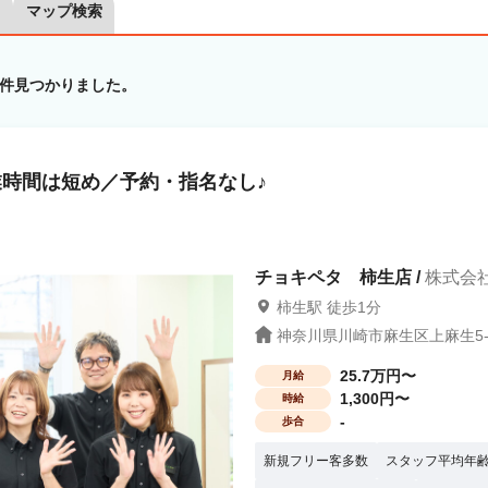
マップ検索
件見つかりました。
時間は短め／予約・指名なし♪
チョキペタ 柿生店 /
株式会
柿生駅 徒歩1分
神奈川県川崎市麻生区上麻生5-4
25.7万円〜
月給
1,300円〜
時給
-
歩合
新規フリー客多数
スタッフ平均年齢