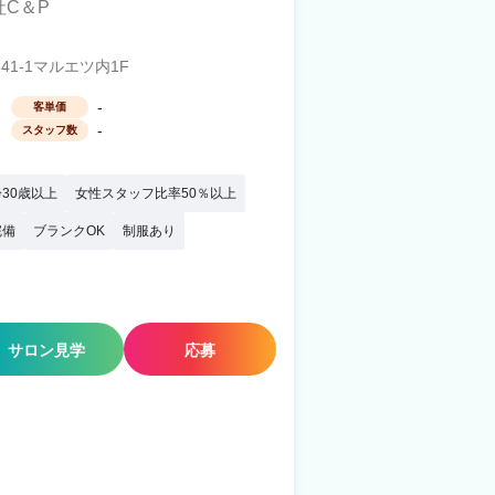
社C＆P
1-1マルエツ内1F
-
客単価
-
スタッフ数
30歳以上
女性スタッフ比率50％以上
完備
ブランクOK
制服あり
サロン見学
応募