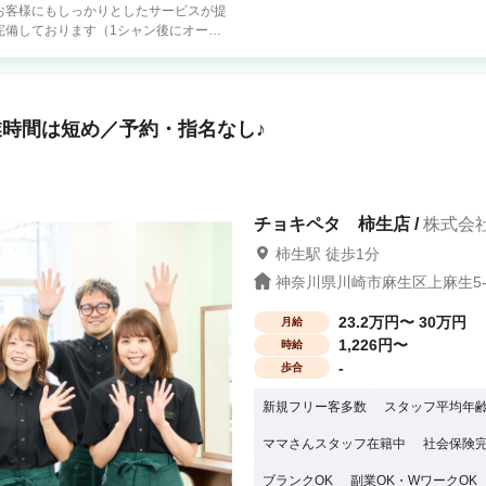
お客様にもしっかりとしたサービスが提
す！さらに手袋は支給！ シャンプー後の
・50
間も短くワークライフバランス良く働けま
時間は短め／予約・指名なし♪
すので安心ください。 希望者には
上げなどのキャリアの選択も可能です。
ャー →複数
課題の収集。本社と店舗の架け橋的存
チョキペタ 柿生店 /
株式会
らお店作りやオペレーションチェック。
柿生駅 徒歩1分
神奈川県川崎市麻生区上麻生5-4
23.2万円〜 30万円
月給
1,226円〜
時給
-
歩合
新規フリー客多数
スタッフ平均年齢
ママさんスタッフ在籍中
社会保険
ブランクOK
副業OK・WワークOK