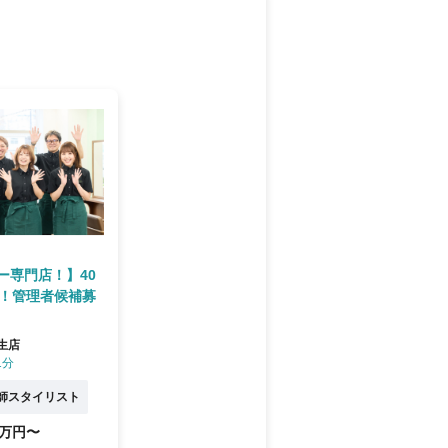
ー専門店！】40
中！管理者候補募
生店
1分
師スタイリスト
7万円〜