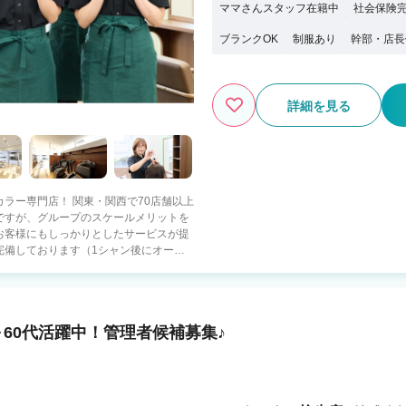
ママさんスタッフ在籍中
社会保険
ブランクOK
制服あり
幹部・店長
詳細を見る
ラー専門店！ 関東・関西で70店舗以上
ですが、グループのスケールメリットを
お客様にもしっかりとしたサービスが提
完備しております（1シャン後にオート
す！さらに手袋は支給！ シャンプー後の
 スタッフは20代～60代と幅広く活躍
けます！ 【一般的な美容室
メニューごとに業務を引き継ぎ可能 ・
60代活躍中！管理者候補募集♪
営業はありません ・無理な連勤