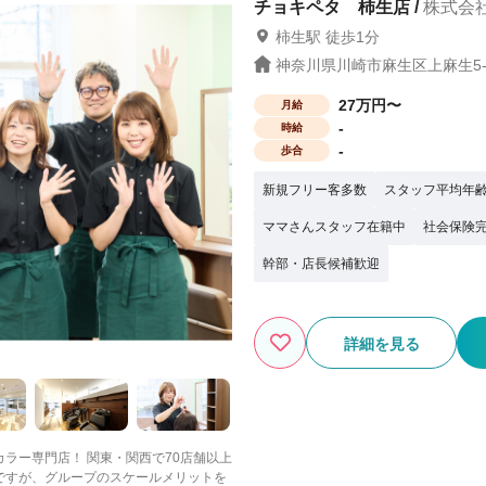
チョキペタ 柿生店 /
株式会
柿生駅 徒歩1分
神奈川県川崎市麻生区上麻生5-4
27万円〜
月給
-
時給
-
歩合
新規フリー客多数
スタッフ平均年齢
ママさんスタッフ在籍中
社会保険
幹部・店長候補歓迎
詳細を見る
ラー専門店！ 関東・関西で70店舗以上
ですが、グループのスケールメリットを