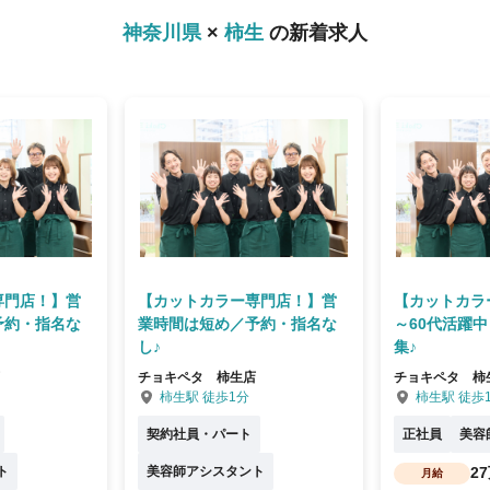
神奈川県
×
柿生
の新着求人
専門店！】営
【カットカラー専門店！】営
【カットカラ
予約・指名な
業時間は短め／予約・指名な
～60代活躍
し♪
集♪
チョキペタ 柿生店
チョキペタ 柿
柿生駅 徒歩1分
柿生駅 徒歩
契約社員・パート
正社員
美容
ト
美容師アシスタント
2
月給