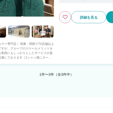
詳細を見る
ラー専門店！ 関東・関西で70店舗以上
ですが、グループのスケールメリットを
お客様にもしっかりとしたサービスが提
完備しております（1シャン後にオート
す！さらに手袋は支給！ シャンプー後の
スタッフは20代・30代・40代・50
間も短くワークライフバランス良く働けま
1件〜3件（全3件中）
安心 【永く働ける環境で