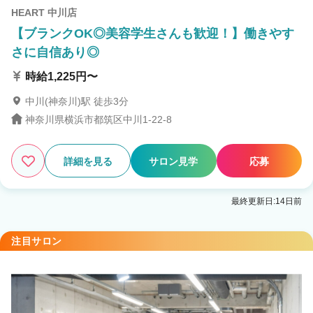
HEART 中川店
【ブランクOK◎美容学生さんも歓迎！】働きやす
さに自信あり◎
時給1,225円〜
中川(神奈川)駅 徒歩3分
神奈川県横浜市都筑区中川1-22-8
詳細を見る
サロン見学
応募
最終更新日:14日前
注目サロン