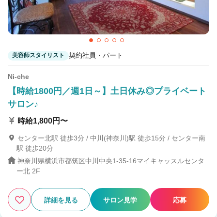
契約社員・パート
美容師スタイリスト
Ni-che
【時給1800円／週1日～】土日休み◎プライベート
サロン♪
時給1,800円〜
センター北駅 徒歩3分 / 中川(神奈川)駅 徒歩15分 / センター南
駅 徒歩20分
神奈川県横浜市都筑区中川中央1-35-16マイキャッスルセンタ
ー北 2F
詳細を見る
サロン見学
応募