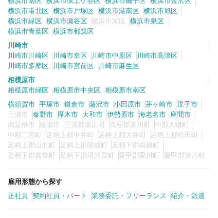
横浜市南区
横浜市保土ケ谷区
横浜市磯子区
横浜市金沢区
横浜市港北区
横浜市戸塚区
横浜市港南区
横浜市旭区
横浜市緑区
横浜市瀬谷区
横浜市栄区
横浜市泉区
横浜市青葉区
横浜市都筑区
川崎市
川崎市川崎区
川崎市幸区
川崎市中原区
川崎市高津区
川崎市多摩区
川崎市宮前区
川崎市麻生区
相模原市
相模原市緑区
相模原市中央区
相模原市南区
横須賀市
平塚市
鎌倉市
藤沢市
小田原市
茅ヶ崎市
逗子市
三浦市
秦野市
厚木市
大和市
伊勢原市
海老名市
座間市
南足柄市
綾瀬市
三浦郡葉山町
高座郡寒川町
中郡大磯町
中郡二宮町
足柄上郡中井町
足柄上郡大井町
足柄上郡松田町
足柄上郡山北町
足柄上郡開成町
足柄下郡箱根町
足柄下郡真鶴町
足柄下郡湯河原町
愛甲郡愛川町
愛甲郡清川村
雇用形態から探す
正社員
契約社員・パート
業務委託・フリーランス
紹介・派遣