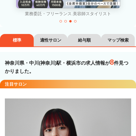
カラーリスト
フロント・レセプション
業務委託・フリーランス.美容師スタイリスト
ヘアメイク・美容部員
アイリスト
ネイリスト
エステティシャン
標準
適性サロン
給与順
マップ検索
講師・インストラクター
営業・販売スタッフ・その他
8
神奈川県・中川(神奈川)駅・横浜市の求人情報が
件見つ
雇用形態
かりました。
注目サロン
正社員
契約社員・パート
業務委託・フリーランス
紹介・派遣
詳細条件
詳細条件を変更