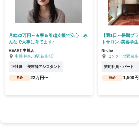
月給22万円～★寮＆引越支援で安心！み
【週1日～長期ブラ
んなで大事に育てます♪
トサロン♪美容学生
HEART 中川店
Ni-che
中川(神奈川)駅 徒歩3分
センター北駅 徒歩
正社員
美容師アシスタント
契約社員・パート
22万円〜
1,500
月給
時給