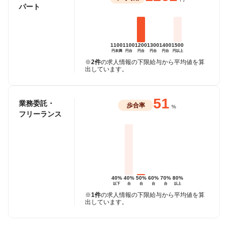
パート
1100
1100
1200
1300
1400
1500
円未満
円台
円台
円台
円台
円以上
※
2件
の求人情報の下限給与から平均値を算
出しています。
51
業務委託・
歩合率
%
フリーランス
40%
40%
50%
60%
70%
80%
以下
台
台
台
台
以上
※
1件
の求人情報の下限給与から平均値を算
出しています。