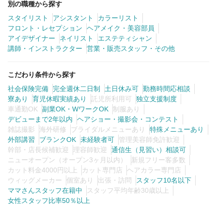
別の職種から探す
スタイリスト
アシスタント
カラーリスト
フロント・レセプション
ヘアメイク・美容部員
アイデザイナー
ネイリスト
エステティシャン
講師・インストラクター
営業・販売スタッフ・その他
こだわり条件から探す
社会保険完備
完全週休二日制
土日休み可
勤務時間応相談
寮あり
育児休暇実績あり
託児所利用可
独立支援制度
車通勤OK
副業OK・WワークOK
制服あり
デビューまで2年以内
ヘアショー・撮影会・コンテスト
雑誌撮影
海外研修
ブライダルメニューあり
特殊メニューあり
外部講習
ブランクOK
未経験者可
管理美容師免許歓迎
幹部・店長候補歓迎
理容師歓迎
通信生（見習い）相談可
ニューオープン（オープン3ヶ月以内）
新規フリー客多数
カット料金4000円以上
カット専門店
ヘアカラー専門店
ウィッグメーカー
個室あり
出張・訪問
スタッフ10名以下
ママさんスタッフ在籍中
スタッフ平均年齢30歳以上
女性スタッフ比率50％以上