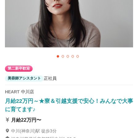
8
この条件の求人数
件
検索する
第二新卒歓迎
正社員
美容師アシスタント
HEART 中川店
月給22万円～★寮＆引越支援で安心！みんなで大事
に育てます♪
月給22万円〜
中川(神奈川)駅 徒歩3分