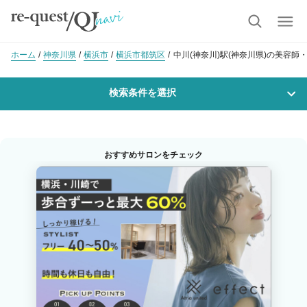
ホーム
神奈川県
横浜市
横浜市都筑区
中川(神奈川)駅(神奈川県)の美容師
検索条件を選択
勤務地
おすすめサロンをチェック
沿線・駅を選択
市区町村を選択
中川(神奈川)
職種・
技能ランク
美容師スタイリスト
美容師アシスタント