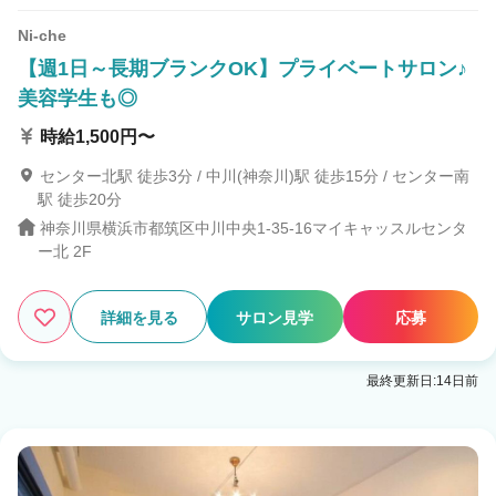
Ni-che
【週1日～長期ブランクOK】プライベートサロン♪
美容学生も◎
時給1,500円〜
センター北駅 徒歩3分 / 中川(神奈川)駅 徒歩15分 / センター南
駅 徒歩20分
神奈川県横浜市都筑区中川中央1-35-16マイキャッスルセンタ
ー北 2F
詳細を見る
サロン見学
応募
最終更新日:14日前