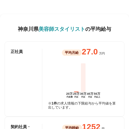
神奈川県
美容師スタイリスト
の平均給与
27.0
正社員
平均月給
万円
20万
20万
30万
40万
50万
円未満
円台
円台
円台
円以上
※
1件
の求人情報の下限給与から平均値を算
出しています。
1252
契約社員・
平均時給
円