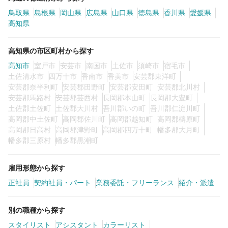
鳥取県
島根県
岡山県
広島県
山口県
徳島県
香川県
愛媛県
高知県
高知県の市区町村から探す
高知市
室戸市
安芸市
南国市
土佐市
須崎市
宿毛市
土佐清水市
四万十市
香南市
香美市
安芸郡東洋町
安芸郡奈半利町
安芸郡田野町
安芸郡安田町
安芸郡北川村
安芸郡馬路村
安芸郡芸西村
長岡郡本山町
長岡郡大豊町
土佐郡土佐町
土佐郡大川村
吾川郡いの町
吾川郡仁淀川町
高岡郡中土佐町
高岡郡佐川町
高岡郡越知町
高岡郡檮原町
高岡郡日高村
高岡郡津野町
高岡郡四万十町
幡多郡大月町
幡多郡三原村
幡多郡黒潮町
雇用形態から探す
正社員
契約社員・パート
業務委託・フリーランス
紹介・派遣
別の職種から探す
スタイリスト
アシスタント
カラーリスト