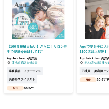
【100％報酬日払い】さらに！サロン見
Aguで夢を手に入
学で現場を体験して1万
1100店以上展開】
Agu hair hearts高知店
Agu hair kulam 高
蓮池町通駅 徒歩1分
新木(高知)駅 徒歩
業務委託・フリーランス
正社員
美容師アシ
美容師スタイリスト
20.5万
月給
55%〜
歩合