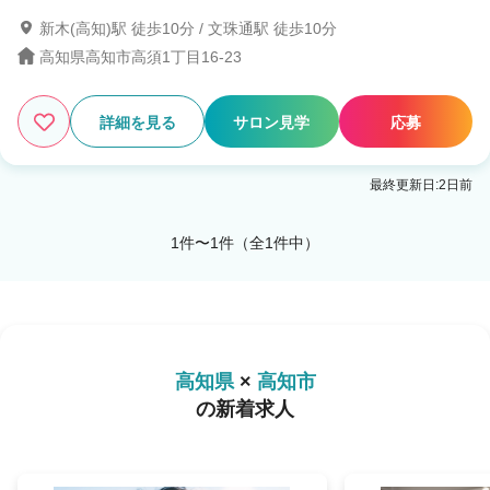
新木(高知)駅 徒歩10分 / 文珠通駅 徒歩10分
高知県高知市高須1丁目16-23
1
この条件の求人数
件
詳細を見る
サロン見学
応募
検索する
最終更新日:2日前
1件〜1件（全1件中）
高知県
×
高知市
の新着求人