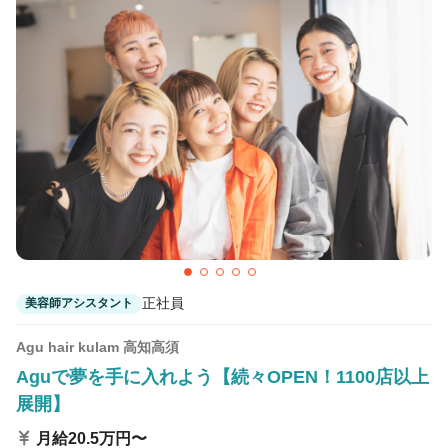
カラーリスト
フロント・レセプション
ヘアメイク・美容部員
アイリスト
ネイリスト
エステティシャン
講師・インストラクター
営業・販売スタッフ・その他
雇用形態
正社員
契約社員・パート
正社員
美容師アシスタント
業務委託・フリーランス
紹介・派遣
Agu hair kulam 高知高須
Aguで夢を手に入れよう【続々OPEN！1100店以上
詳細条件
展開】
月給20.5万円〜
完全週休二日制
詳細条件を変更