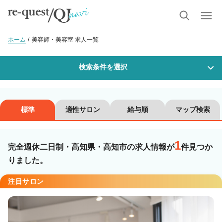
ホーム
美容師・美容室 求人一覧
検索条件を選択
勤務地
標準
適性サロン
給与順
マップ検索
1
沿線・駅を選択
市区町村を選択
完全週休二日制・高知県・高知市の求人情報が
件見つか
りました。
高知市
注目サロン
職種・
技能ランク
美容師スタイリスト
美容師アシスタント