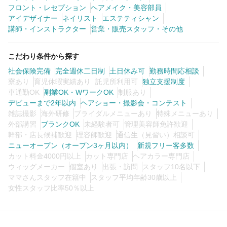
フロント・レセプション
ヘアメイク・美容部員
アイデザイナー
ネイリスト
エステティシャン
講師・インストラクター
営業・販売スタッフ・その他
こだわり条件から探す
社会保険完備
完全週休二日制
土日休み可
勤務時間応相談
寮あり
育児休暇実績あり
託児所利用可
独立支援制度
車通勤OK
副業OK・WワークOK
制服あり
デビューまで2年以内
ヘアショー・撮影会・コンテスト
雑誌撮影
海外研修
ブライダルメニューあり
特殊メニューあり
外部講習
ブランクOK
未経験者可
管理美容師免許歓迎
幹部・店長候補歓迎
理容師歓迎
通信生（見習い）相談可
ニューオープン（オープン3ヶ月以内）
新規フリー客多数
カット料金4000円以上
カット専門店
ヘアカラー専門店
ウィッグメーカー
個室あり
出張・訪問
スタッフ10名以下
ママさんスタッフ在籍中
スタッフ平均年齢30歳以上
女性スタッフ比率50％以上