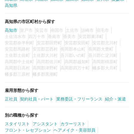
高知県
カラーリスト
フロント・レセプション
高知県の市区町村から探す
ヘアメイク・美容部員
アイリスト
高知市
室戸市
安芸市
南国市
土佐市
須崎市
宿毛市
ネイリスト
エステティシャン
土佐清水市
四万十市
香南市
香美市
安芸郡東洋町
安芸郡奈半利町
安芸郡田野町
安芸郡安田町
安芸郡北川村
講師・インストラクター
営業・販売スタッフ・その他
安芸郡馬路村
安芸郡芸西村
長岡郡本山町
長岡郡大豊町
土佐郡土佐町
土佐郡大川村
吾川郡いの町
吾川郡仁淀川町
高岡郡中土佐町
高岡郡佐川町
高岡郡越知町
高岡郡檮原町
雇用形態
高岡郡日高村
高岡郡津野町
高岡郡四万十町
幡多郡大月町
幡多郡三原村
幡多郡黒潮町
正社員
契約社員・パート
雇用形態から探す
業務委託・フリーランス
紹介・派遣
正社員
契約社員・パート
業務委託・フリーランス
紹介・派遣
詳細条件
別の職種から探す
スタイリスト
アシスタント
カラーリスト
フロント・レセプション
ヘアメイク・美容部員
詳細条件を変更