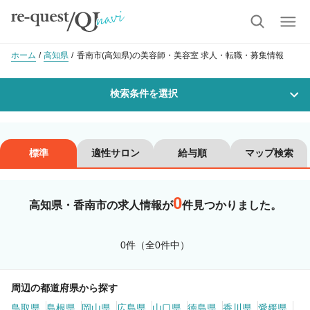
ホーム
高知県
香南市(高知県)の美容師・美容室 求人・転職・募集情報
検索条件を選択
勤務地
標準
適性サロン
給与順
マップ検索
0
沿線・駅を選択
市区町村を選択
高知県・香南市の求人情報が
件見つかりました。
香南市
0件（全0件中）
職種・
技能ランク
周辺の都道府県から探す
鳥取県
美容師スタイリスト
島根県
岡山県
広島県
山口県
美容師アシスタント
徳島県
香川県
愛媛県