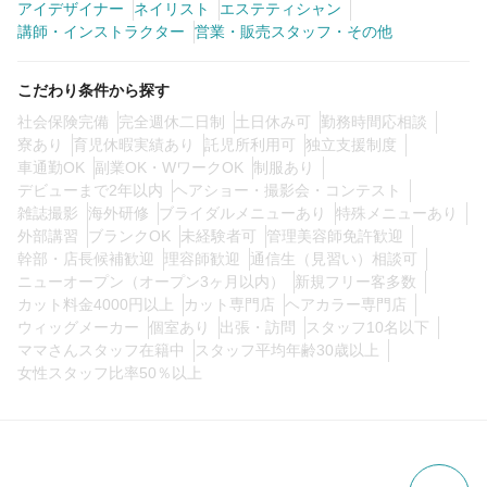
アイデザイナー
ネイリスト
エステティシャン
講師・インストラクター
営業・販売スタッフ・その他
0
この条件の求人数
件
こだわり条件から探す
社会保険完備
完全週休二日制
土日休み可
勤務時間応相談
検索する
寮あり
育児休暇実績あり
託児所利用可
独立支援制度
車通勤OK
副業OK・WワークOK
制服あり
デビューまで2年以内
ヘアショー・撮影会・コンテスト
雑誌撮影
海外研修
ブライダルメニューあり
特殊メニューあり
外部講習
ブランクOK
未経験者可
管理美容師免許歓迎
幹部・店長候補歓迎
理容師歓迎
通信生（見習い）相談可
ニューオープン（オープン3ヶ月以内）
新規フリー客多数
カット料金4000円以上
カット専門店
ヘアカラー専門店
ウィッグメーカー
個室あり
出張・訪問
スタッフ10名以下
ママさんスタッフ在籍中
スタッフ平均年齢30歳以上
女性スタッフ比率50％以上