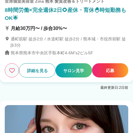
全席個室美容室 Zina 熊本 髪質改善＆トリートメント
8時間労働×完全週休2日🌻産休・育休🐣時短勤務も
OK🌟
月給30万円〜 / 歩合30%〜
通町筋駅 徒歩2分 / 水道町駅 徒歩2分 / 熊本城・市役所前駅 徒
歩3分
熊本県熊本市中央区手取本町4-6M's2ビル5F
詳細を見る
サロン見学
応募
最終更新日:2日前