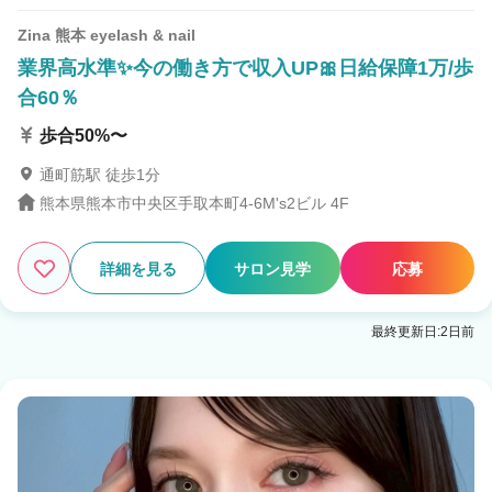
Zina 熊本 eyelash & nail
業界高水準✨今の働き方で収入UP🎀日給保障1万/歩
合60％
歩合50%〜
通町筋駅 徒歩1分
熊本県熊本市中央区手取本町4-6M's2ビル 4F
詳細を見る
サロン見学
応募
最終更新日:2日前