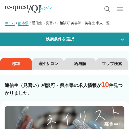
ホーム
熊本県
通信生（見習い）相談可 美容師・美容室 求人一覧
検索条件を選択
勤務地
標準
適性サロン
給与順
マップ検索
10
沿線・駅を選択
市区町村を選択
通信生（見習い）相談可・熊本県の求人情報が
件見つ
かりました。
職種・
技能ランク
美容師スタイリスト
美容師アシスタント