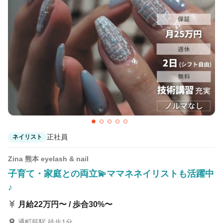
カラーリスト
フロント・レセプション
ヘアメイク・美容部員
アイリスト
ネイリスト
エステティシャン
講師・インストラクター
営業・販売スタッフ・その他
雇用形態
正社員
契約社員・パート
正社員
ネイリスト
業務委託・フリーランス
紹介・派遣
Zina 熊本 eyelash & nail
詳細条件
子育て・家庭との両立💫ママネネイリストも活躍中
♪
通信生（見習い）相談可
月給22万円〜 / 歩合30%〜
詳細条件を変更
通町筋駅 徒歩1分