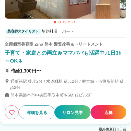
契約社員・パート
美容師スタイリスト
全席個室美容室 Zina 熊本 髪質改善＆トリートメント
子育て・家庭との両立💫ママパパも活躍中♪1日3h
～OK🌷
時給1,300円〜
通町筋駅 徒歩2分 / 水道町駅 徒歩2分 / 熊本城・市役所前駅 徒
歩3分
熊本県熊本市中央区手取本町4-6M's2ビル5F
詳細を見る
サロン見学
応募
最終更新日:2日前