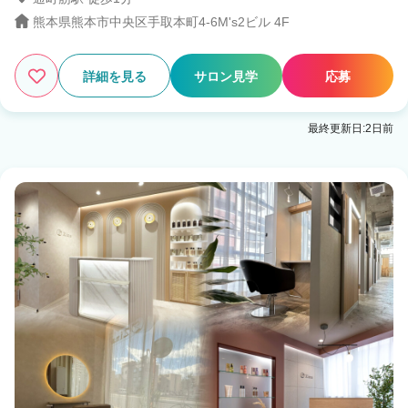
熊本県熊本市中央区手取本町4-6M's2ビル 4F
10
この条件の求人数
件
検索する
詳細を見る
サロン見学
応募
最終更新日:2日前