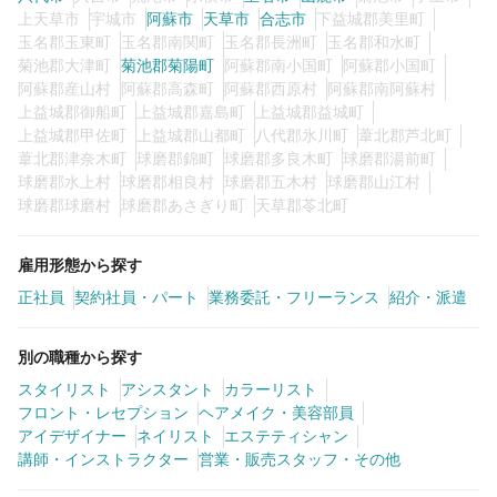
上天草市
宇城市
阿蘇市
天草市
合志市
下益城郡美里町
玉名郡玉東町
玉名郡南関町
玉名郡長洲町
玉名郡和水町
菊池郡大津町
菊池郡菊陽町
阿蘇郡南小国町
阿蘇郡小国町
阿蘇郡産山村
阿蘇郡高森町
阿蘇郡西原村
阿蘇郡南阿蘇村
上益城郡御船町
上益城郡嘉島町
上益城郡益城町
上益城郡甲佐町
上益城郡山都町
八代郡氷川町
葦北郡芦北町
葦北郡津奈木町
球磨郡錦町
球磨郡多良木町
球磨郡湯前町
球磨郡水上村
球磨郡相良村
球磨郡五木村
球磨郡山江村
球磨郡球磨村
球磨郡あさぎり町
天草郡苓北町
雇用形態から探す
正社員
契約社員・パート
業務委託・フリーランス
紹介・派遣
別の職種から探す
スタイリスト
アシスタント
カラーリスト
フロント・レセプション
ヘアメイク・美容部員
アイデザイナー
ネイリスト
エステティシャン
講師・インストラクター
営業・販売スタッフ・その他