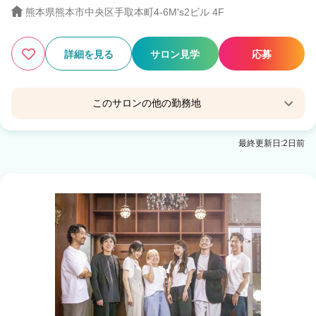
熊本県熊本市中央区手取本町4-6M's2ビル 4F
詳細を見る
サロン見学
応募
このサロンの他の勤務地
Zina 熊本 eyelash & nail [share salon]
最終更新日:2日前
通町筋駅 徒歩1分