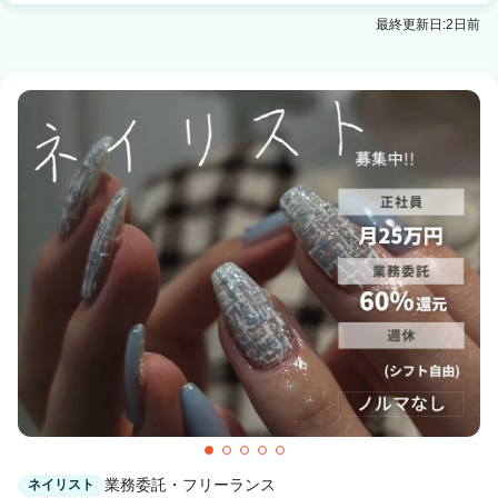
全席個室美容室 Zina 熊本 髪質改善＆トリートメ
最終更新日:2日前
ント
通町筋駅 徒歩2分
業務委託・フリーランス
ネイリスト