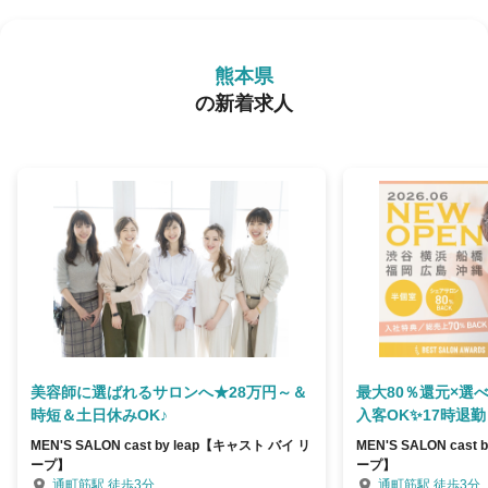
熊本県
の新着求人
美容師に選ばれるサロンへ★28万円～＆
最大80％還元×選
時短＆土日休みOK♪
入客OK✨17時退勤
MEN'S SALON cast by leap【キャスト バイ リ
MEN'S SALON cast
ープ】
ープ】
通町筋駅 徒歩3分
通町筋駅 徒歩3分