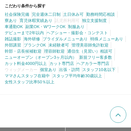
こだわり条件から探す
社会保険完備
完全週休二日制
土日休み可
勤務時間応相談
寮あり
育児休暇実績あり
託児所利用可
独立支援制度
車通勤OK
副業OK・WワークOK
制服あり
デビューまで2年以内
ヘアショー・撮影会・コンテスト
雑誌撮影
海外研修
ブライダルメニューあり
特殊メニューあり
外部講習
ブランクOK
未経験者可
管理美容師免許歓迎
幹部・店長候補歓迎
理容師歓迎
通信生（見習い）相談可
ニューオープン（オープン3ヶ月以内）
新規フリー客多数
カット料金4000円以上
カット専門店
ヘアカラー専門店
ウィッグメーカー
個室あり
出張・訪問
スタッフ10名以下
ママさんスタッフ在籍中
スタッフ平均年齢30歳以上
女性スタッフ比率50％以上