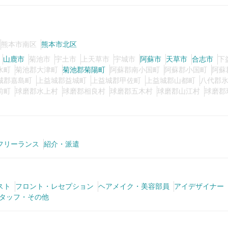
熊本市南区
熊本市北区
山鹿市
菊池市
宇土市
上天草市
宇城市
阿蘇市
天草市
合志市
下
水町
菊池郡大津町
菊池郡菊陽町
阿蘇郡南小国町
阿蘇郡小国町
阿蘇
城郡嘉島町
上益城郡益城町
上益城郡甲佐町
上益城郡山都町
八代郡
前町
球磨郡水上村
球磨郡相良村
球磨郡五木村
球磨郡山江村
球磨郡
フリーランス
紹介・派遣
スト
フロント・レセプション
ヘアメイク・美容部員
アイデザイナー
タッフ・その他