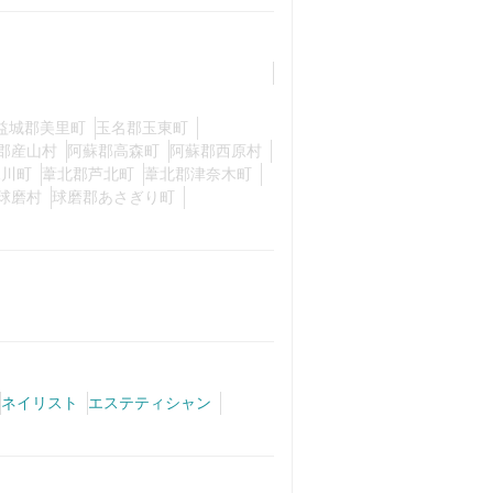
益城郡美里町
玉名郡玉東町
郡産山村
阿蘇郡高森町
阿蘇郡西原村
氷川町
葦北郡芦北町
葦北郡津奈木町
球磨村
球磨郡あさぎり町
ネイリスト
エステティシャン