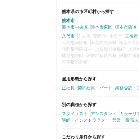
熊本県の市区町村から探す
熊本市
熊本市中央区
熊本市東区
熊本市西区
八代市
人吉市
荒尾市
水俣市
玉名市
玉名郡南関町
玉名郡長洲町
玉名郡和
阿蘇郡南阿蘇村
上益城郡御船町
上益
球磨郡錦町
球磨郡多良木町
球磨郡湯
天草郡苓北町
雇用形態から探す
正社員
契約社員・パート
業務委託・
別の職種から探す
スタイリスト
アシスタント
カラーリ
講師・インストラクター
営業・販売ス
こだわり条件から探す