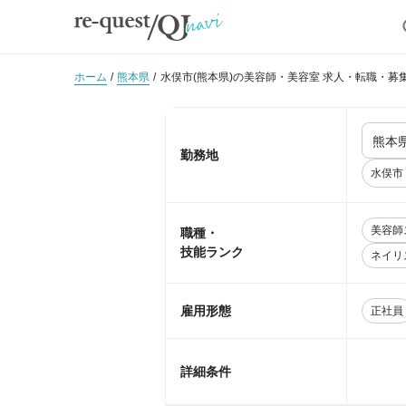
ホーム
熊本県
水俣市(熊本県)の美容師・美容室 求人・転職・募
勤務地
水俣市
美容師
職種・
技能ランク
ネイリ
雇用形態
正社員
詳細条件