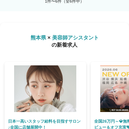
1件〜6件（全6件中）
熊本県
×
美容師アシスタント
の新着求人
日本一高いスタッフ給料を目指すサロン
全国26万円～💎
♪全国に店舗展開中！
ビュー＆オフ充実