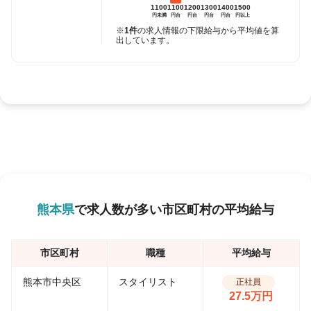
1100
1100
1200
1300
1400
1500
円未満
円台
円台
円台
円台
円以上
※
1件
の求人情報の下限給与から平均値を算
出しています。
熊本県
で求人数が多い市区町村の平均給与
市区町村
職種
平均給与
熊本市中央区
スタイリスト
正社員
27.5万円