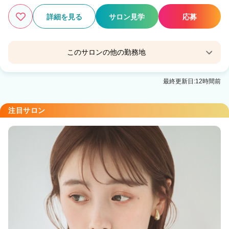
詳細を見る
サロン見学
応募
このサロンの他の勤務地
little 熊本 【リトルクマモト】
最終更新日:12時間前
通町筋駅 徒歩1分
little 通町筋【リトルオリチョウスジ】
注目サロン
通町筋駅 徒歩1分
little 光の森【リトル ヒカリノモリ】
光の森駅 徒歩19分