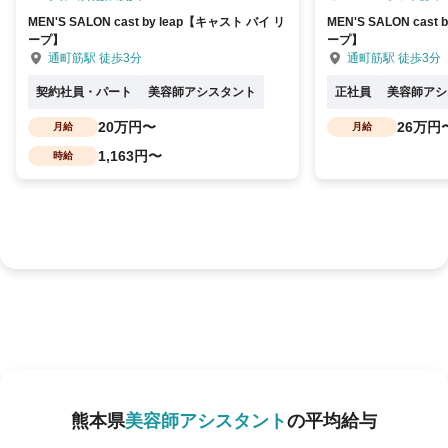
MEN'S SALON cast by leap【キャスト バイ リ
MEN'S SALON cast
ープ】
ープ】
通町筋駅 徒歩3分
通町筋駅 徒歩3分
契約社員・パート
美容師アシスタント
正社員
美容師アシ
20万円〜
26万円
月給
月給
1,163円〜
時給
熊本県
美容師アシスタント
の平均給与