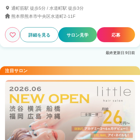
通町筋駅 徒歩5分 / 水道町駅 徒歩3分
6
この条件の求人数
件
熊本県熊本市中央区水道町2-11F
検索する
詳細を見る
サロン見学
応募
最終更新日:9日前
注目サロン