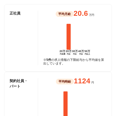
20.6
正社員
平均月給
万円
20万
20万
30万
40万
50万
円未満
円台
円台
円台
円以上
※
5件
の求人情報の下限給与から平均値を算
出しています。
1124
契約社員・
平均時給
円
パート