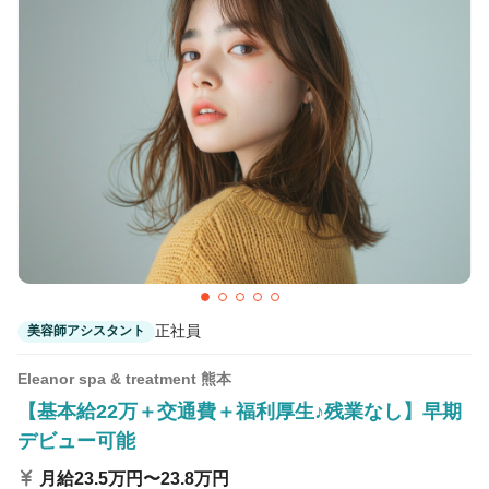
カラーリスト
フロント・レセプション
ヘアメイク・美容部員
アイリスト
ネイリスト
エステティシャン
講師・インストラクター
営業・販売スタッフ・その他
雇用形態
正社員
契約社員・パート
業務委託・フリーランス
紹介・派遣
正社員
美容師アシスタント
詳細条件
Eleanor spa & treatment 熊本
【基本給22万＋交通費＋福利厚生♪残業なし】早期
デビュー可能
詳細条件を変更
月給23.5万円〜23.8万円