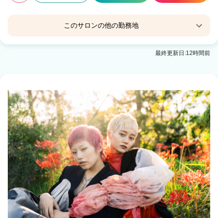
このサロンの他の勤務地
little 熊本 【リトルクマモト】
最終更新日:12時間前
通町筋駅 徒歩1分
little 通町筋【リトルオリチョウスジ】
通町筋駅 徒歩1分
little 光の森【リトル ヒカリノモリ】
光の森駅 徒歩19分