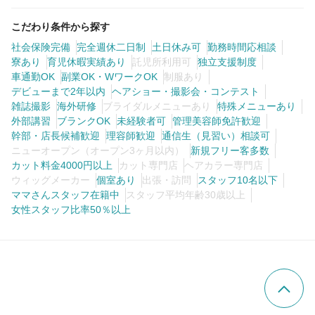
こだわり条件から探す
社会保険完備
完全週休二日制
土日休み可
勤務時間応相談
寮あり
育児休暇実績あり
託児所利用可
独立支援制度
車通勤OK
副業OK・WワークOK
制服あり
デビューまで2年以内
ヘアショー・撮影会・コンテスト
雑誌撮影
海外研修
ブライダルメニューあり
特殊メニューあり
外部講習
ブランクOK
未経験者可
管理美容師免許歓迎
幹部・店長候補歓迎
理容師歓迎
通信生（見習い）相談可
ニューオープン（オープン3ヶ月以内）
新規フリー客多数
カット料金4000円以上
カット専門店
ヘアカラー専門店
ウィッグメーカー
個室あり
出張・訪問
スタッフ10名以下
ママさんスタッフ在籍中
スタッフ平均年齢30歳以上
女性スタッフ比率50％以上