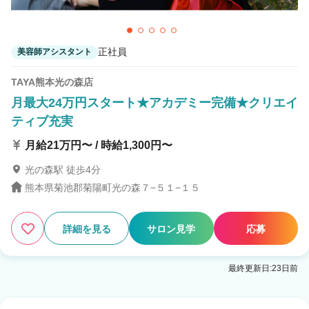
正社員
美容師アシスタント
TAYA熊本光の森店
月最大24万円スタート★アカデミー完備★クリエイ
ティブ充実
月給21万円〜 / 時給1,300円〜
光の森駅 徒歩4分
熊本県菊池郡菊陽町光の森７−５１−１５
詳細を見る
サロン見学
応募
最終更新日:23日前