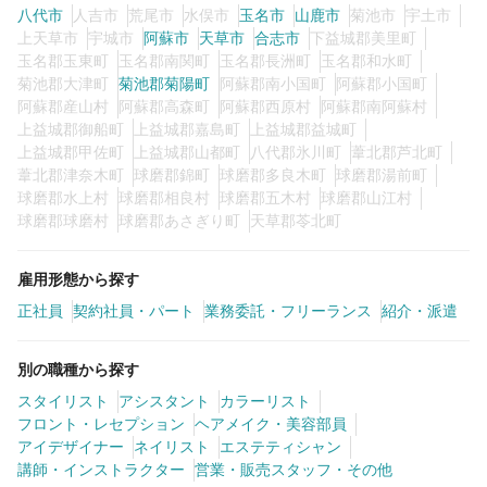
八代市
人吉市
荒尾市
水俣市
玉名市
山鹿市
菊池市
宇土市
上天草市
宇城市
阿蘇市
天草市
合志市
下益城郡美里町
玉名郡玉東町
玉名郡南関町
玉名郡長洲町
玉名郡和水町
菊池郡大津町
菊池郡菊陽町
阿蘇郡南小国町
阿蘇郡小国町
阿蘇郡産山村
阿蘇郡高森町
阿蘇郡西原村
阿蘇郡南阿蘇村
上益城郡御船町
上益城郡嘉島町
上益城郡益城町
上益城郡甲佐町
上益城郡山都町
八代郡氷川町
葦北郡芦北町
葦北郡津奈木町
球磨郡錦町
球磨郡多良木町
球磨郡湯前町
球磨郡水上村
球磨郡相良村
球磨郡五木村
球磨郡山江村
球磨郡球磨村
球磨郡あさぎり町
天草郡苓北町
雇用形態から探す
正社員
契約社員・パート
業務委託・フリーランス
紹介・派遣
別の職種から探す
スタイリスト
アシスタント
カラーリスト
フロント・レセプション
ヘアメイク・美容部員
アイデザイナー
ネイリスト
エステティシャン
講師・インストラクター
営業・販売スタッフ・その他