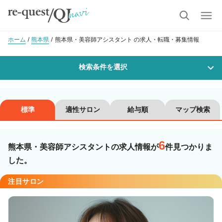
ホーム
熊本県
熊本県・美容師アシスタント の求人・転職・募集情報
検索条件を選択
勤務地
標準
適性サロン
給与順
マップ検索
6
沿線・駅を選択
市区町村を選択
熊本県・美容師アシスタントの求人情報が
件見つかりま
した。
職種・
技能ランク
注目サロン
美容師スタイリスト
美容師アシスタント