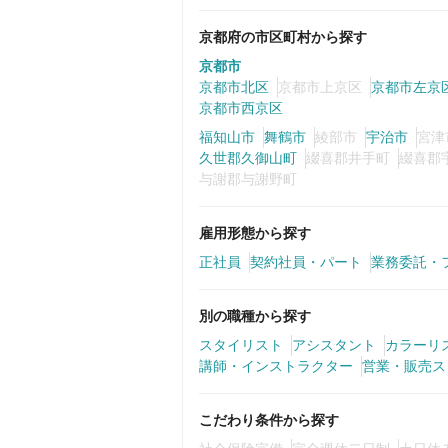
京都府の市区町村から探す
京都市
京都市北区
京都市上京区
京都市左京
京都市西京区
福知山市
舞鶴市
綾部市
宇治市
宮津
久世郡久御山町
綴喜郡井手町
綴喜郡
与謝郡与謝野町
雇用形態から探す
正社員
契約社員・パート
業務委託・
別の職種から探す
スタイリスト
アシスタント
カラーリ
講師・インストラクター
営業・販売ス
こだわり条件から探す