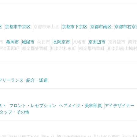
区
京都市中京区
京都市東山区
京都市下京区
京都市南区
京都市右京
市
亀岡市
城陽市
向日市
長岡京市
八幡市
京田辺市
京丹後市
南丹
宇治田原町
相楽郡笠置町
相楽郡和束町
相楽郡精華町
相楽郡南山城
フリーランス
紹介・派遣
スト
フロント・レセプション
ヘアメイク・美容部員
アイデザイナー
タッフ・その他