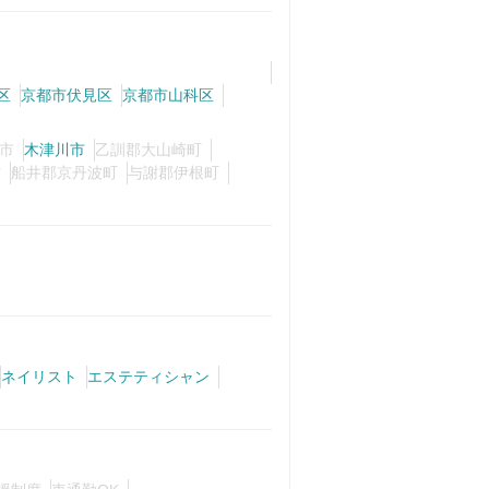
区
京都市伏見区
京都市山科区
市
木津川市
乙訓郡大山崎町
村
船井郡京丹波町
与謝郡伊根町
ネイリスト
エステティシャン