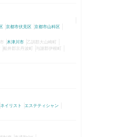
区
京都市伏見区
京都市山科区
市
木津川市
乙訓郡大山崎町
村
船井郡京丹波町
与謝郡伊根町
ネイリスト
エステティシャン