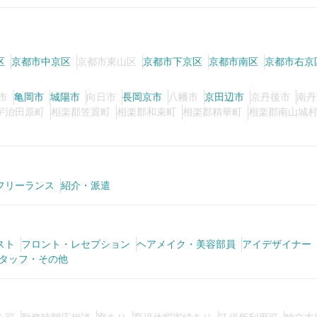
区
京都市中京区
京都市東山区
京都市下京区
京都市南区
京都市右京
市
亀岡市
城陽市
向日市
長岡京市
八幡市
京田辺市
京丹後市
南丹
宇治田原町
相楽郡笠置町
相楽郡和束町
相楽郡精華町
相楽郡南山城
フリーランス
紹介・派遣
スト
フロント・レセプション
ヘアメイク・美容部員
アイデザイナー
タッフ・その他