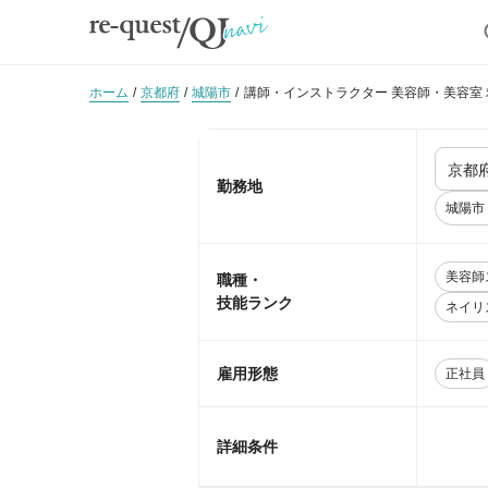
ホーム
京都府
城陽市
講師・インストラクター 美容師・美容室
勤務地
城陽市
美容師
職種・
技能ランク
ネイリ
雇用形態
正社員
詳細条件