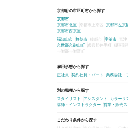
京都府の市区町村から探す
京都市
京都市北区
京都市上京区
京都市左京
京都市西京区
福知山市
舞鶴市
綾部市
宇治市
宮津
久世郡久御山町
綴喜郡井手町
綴喜郡
与謝郡与謝野町
雇用形態から探す
正社員
契約社員・パート
業務委託・
別の職種から探す
スタイリスト
アシスタント
カラーリ
講師・インストラクター
営業・販売ス
こだわり条件から探す