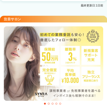
Agu hair vise京都山科店
最終更新日:1日前
京阪山科駅 徒歩1分
Agu hair rogue 四条烏丸店
注目サロン
烏丸駅 徒歩2分
Agu hair girl 京都駅前
京都駅 徒歩1分
Agu hair zero 伏見桃山イオン前
丹波橋駅 車6分
Agu hair road 西院
西院(京福)駅 徒歩6分
SOYON 京都
京都駅 徒歩6分