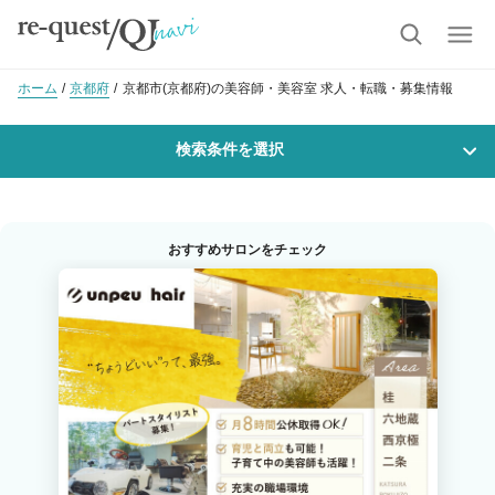
ホーム
京都府
京都市(京都府)の美容師・美容室 求人・転職・募集情報
検索条件を選択
勤務地
おすすめサロンをチェック
沿線・駅を選択
市区町村を選択
京都市北区
京都市上京区
京都市左京区
京都市中京区
京都市東山区
京都市下京区
京都市南区
京都市右京区
京都市伏見区
京都市山科区
京都市西京区