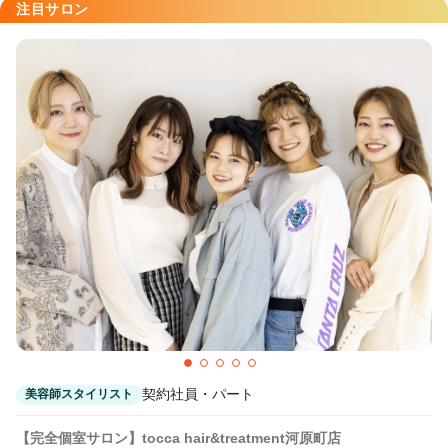
注目サロン
UTO(ウト)
烏丸駅 徒歩3分
Eleanor spa&treatment 四条烏丸
京都河原町駅 徒歩1分
契約社員・パート
美容師スタイリスト
【完全個室サロン】tocca hair&treatment河原町店