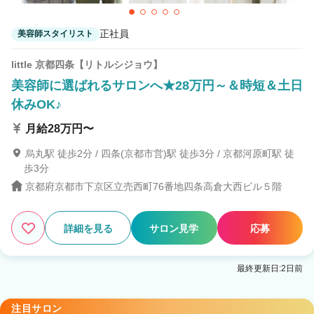
正社員
美容師スタイリスト
little 京都四条【リトルシジョウ】
美容師に選ばれるサロンへ★28万円～＆時短＆土日
休みOK♪
月給28万円〜
烏丸駅 徒歩2分 / 四条(京都市営)駅 徒歩3分 / 京都河原町駅 徒
歩3分
京都府京都市下京区立売西町76番地四条高倉大西ビル５階
詳細を見る
サロン見学
応募
最終更新日:2日前
注目サロン