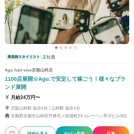
詳細条件
詳細条件を変更
69
この条件の求人数
件
正社員
美容師スタイリスト
検索する
Agu hair vise京都山科店
1100店展開☆Agu.で安定して稼ごう！様々なブラ
ンド展開
月給24万円〜
京阪山科駅 徒歩1分 / 山科駅 徒歩1分
京都府京都市山科区竹鼻竹ノ街道町23-1レーベン早川ビル301
詳細を見る
サロン見学
応募