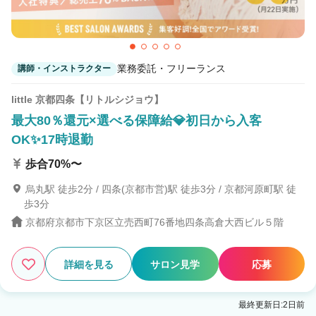
業務委託・フリーランス
講師・インストラクター
little 京都四条【リトルシジョウ】
最大80％還元×選べる保障給💎初日から入客
OK✨17時退勤
歩合70%〜
烏丸駅 徒歩2分 / 四条(京都市営)駅 徒歩3分 / 京都河原町駅 徒
歩3分
京都府京都市下京区立売西町76番地四条高倉大西ビル５階
詳細を見る
サロン見学
応募
最終更新日:2日前