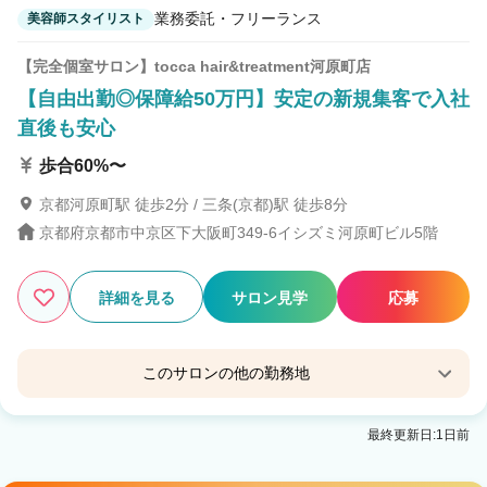
業務委託・フリーランス
美容師スタイリスト
【完全個室サロン】tocca hair&treatment河原町店
【自由出勤◎保障給50万円】安定の新規集客で入社
直後も安心
歩合60%〜
京都河原町駅 徒歩2分 / 三条(京都)駅 徒歩8分
京都府京都市中京区下大阪町349-6イシズミ河原町ビル5階
詳細を見る
サロン見学
応募
このサロンの他の勤務地
【完全個室サロン】tocca hair&treatment河原町
最終更新日:1日前
ANNEX
京都河原町駅 徒歩1分