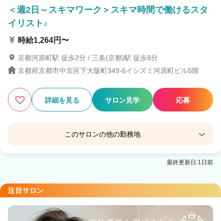
＜週2日～スキマワーク＞スキマ時間で働けるスタ
イリスト♪
時給1,264円〜
京都河原町駅 徒歩2分 / 三条(京都)駅 徒歩8分
京都府京都市中京区下大阪町349-6イシズミ河原町ビル5階
詳細を見る
サロン見学
応募
このサロンの他の勤務地
【完全個室サロン】tocca hair&treatment河原町
最終更新日:1日前
ANNEX
京都河原町駅 徒歩1分
注目サロン
UTO(ウト)
烏丸駅 徒歩3分