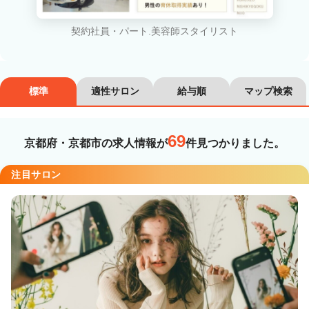
職種・
技能ランク
契約社員・パート.美容師スタイリスト
美容師スタイリスト
美容師アシスタント
標準
適性サロン
給与順
マップ検索
カラーリスト
フロント・レセプション
ヘアメイク・美容部員
アイリスト
69
京都府・京都市の求人情報が
件見つかりました。
ネイリスト
エステティシャン
講師・インストラクター
営業・販売スタッフ・その他
注目サロン
雇用形態
正社員
契約社員・パート
業務委託・フリーランス
紹介・派遣