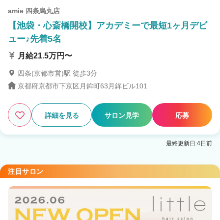
amie 四条烏丸店
【池袋・心斎橋開校】アカデミーで最短1ヶ月デビ
ュー♪先着5名
月給21.5万円〜
四条(京都市営)駅 徒歩3分
京都府京都市下京区月鉾町63月鉾ビル101
詳細を見る
サロン見学
応募
最終更新日:4日前
注目サロン