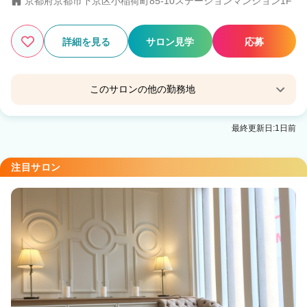
京都府京都市下京区小稲荷町85-10ステーションマンション1F
詳細を見る
サロン見学
応募
このサロンの他の勤務地
Agu hair vise京都山科店
最終更新日:1日前
京阪山科駅 徒歩1分
Agu hair rogue 四条烏丸店
注目サロン
烏丸駅 徒歩2分
Agu hair girl 京都駅前
京都駅 徒歩1分
Agu hair zero 伏見桃山イオン前
丹波橋駅 車6分
Agu hair road 西院