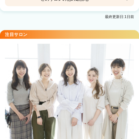
【完全個室サロン】tocca hair&treatment河原町
最終更新日:1日前
ANNEX
京都河原町駅 徒歩1分
注目サロン