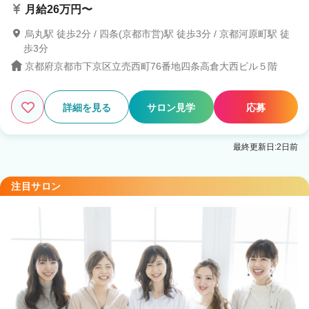
月給26万円〜
烏丸駅 徒歩2分 / 四条(京都市営)駅 徒歩3分 / 京都河原町駅 徒
歩3分
京都府京都市下京区立売西町76番地四条高倉大西ビル５階
詳細を見る
サロン見学
応募
最終更新日:2日前
注目サロン