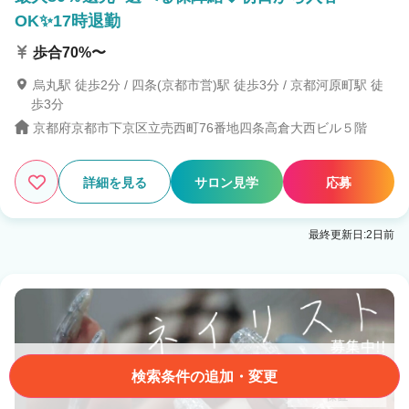
OK✨17時退勤
歩合70%〜
烏丸駅 徒歩2分 / 四条(京都市営)駅 徒歩3分 / 京都河原町駅 徒
歩3分
京都府京都市下京区立売西町76番地四条高倉大西ビル５階
詳細を見る
サロン見学
応募
最終更新日:2日前
検索条件の追加・変更