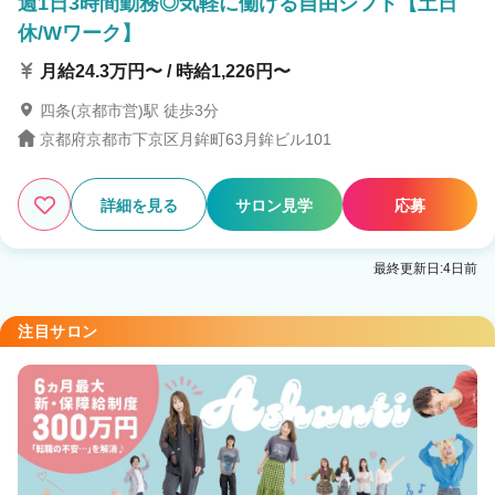
週1日3時間勤務◎気軽に働ける自由シフト【土日
休/Wワーク】
月給24.3万円〜 / 時給1,226円〜
四条(京都市営)駅 徒歩3分
京都府京都市下京区月鉾町63月鉾ビル101
詳細を見る
サロン見学
応募
最終更新日:4日前
注目サロン