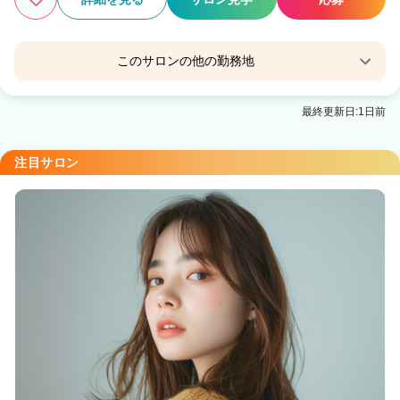
このサロンの他の勤務地
Agu hair rogue 四条烏丸店
最終更新日:1日前
烏丸駅 徒歩2分
Agu hair girl 京都駅前
注目サロン
京都駅 徒歩1分
Agu hair road 西院
西院(京福)駅 徒歩6分
Lime hair beautify