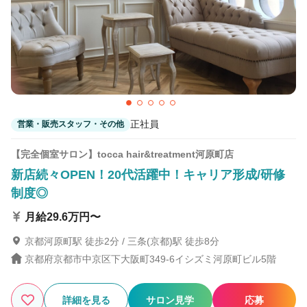
西院(京福)駅 徒歩6分
Lime hair beautify
正社員
営業・販売スタッフ・その他
【完全個室サロン】tocca hair&treatment河原町店
新店続々OPEN！20代活躍中！キャリア形成/研修
制度◎
月給29.6万円〜
京都河原町駅 徒歩2分 / 三条(京都)駅 徒歩8分
京都府京都市中京区下大阪町349-6イシズミ河原町ビル5階
詳細を見る
サロン見学
応募