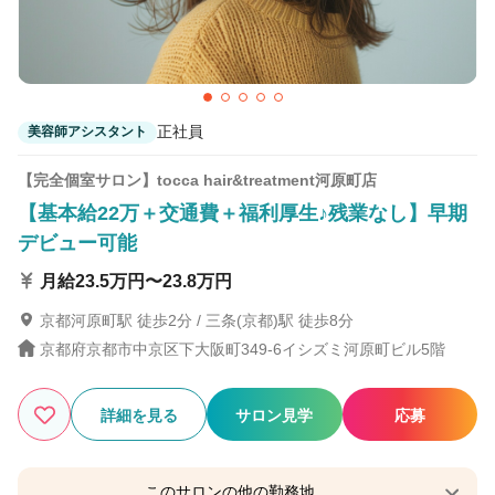
正社員
美容師アシスタント
【完全個室サロン】tocca hair&treatment河原町店
【基本給22万＋交通費＋福利厚生♪残業なし】早期
デビュー可能
月給23.5万円〜23.8万円
京都河原町駅 徒歩2分 / 三条(京都)駅 徒歩8分
京都府京都市中京区下大阪町349-6イシズミ河原町ビル5階
詳細を見る
サロン見学
応募
このサロンの他の勤務地