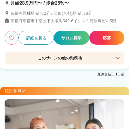
月給28.9万円〜 / 歩合25%〜
京都河原町駅 徒歩2分 / 三条(京都)駅 徒歩8分
京都府京都市中京区下大阪町349-6イシズミ河原町ビル5階
詳細を見る
サロン見学
応募
このサロンの他の勤務地
【完全個室サロン】tocca hair&treatment河原町
最終更新日:1日前
ANNEX
京都河原町駅 徒歩1分
注目サロン
Eleanor spa&treatment 四条烏丸
京都河原町駅 徒歩1分