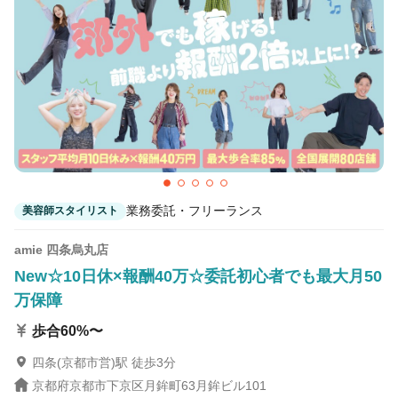
業務委託・フリーランス
美容師スタイリスト
amie 四条烏丸店
New☆10日休×報酬40万☆委託初心者でも最大月50
万保障
歩合60%〜
四条(京都市営)駅 徒歩3分
京都府京都市下京区月鉾町63月鉾ビル101