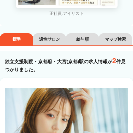
カラーリスト
フロント・レセプション
正社員.アイリスト
ヘアメイク・美容部員
アイリスト
ネイリスト
エステティシャン
標準
適性サロン
給与順
マップ検索
講師・インストラクター
営業・販売スタッフ・その他
2
独立支援制度・京都府・大宮(京都)駅の求人情報が
件見
雇用形態
つかりました。
正社員
契約社員・パート
業務委託・フリーランス
紹介・派遣
詳細条件
独立支援制度
詳細条件を変更