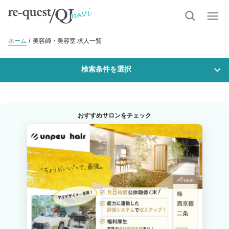
ホーム
美容師・美容室 求人一覧
検索条件を選択
勤務地
おすすめサロンをチェック
沿線・駅を選択
市区町村を選択
大宮(京都)
職種・
技能ランク
美容師スタイリスト
美容師アシスタント