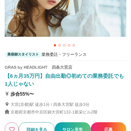
2
この条件の求人数
件
検索する
業務委託・フリーランス
美容師スタイリスト
GRAS by HEADLIGHT 四条大宮店
【6ヵ月35万円】自由出勤◎初めての業務委託でも
1人じゃない
歩合55%〜
大宮(京都)駅 徒歩1分 / 四条大宮駅 徒歩3分
京都府京都市中京区錦大宮町132-1新栄ビル2階
詳細を見る
サロン見学
応募