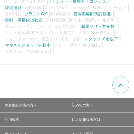
デビューまで2年以内
ヘアショー・撮影会・コンテスト
雑誌撮影
海外研修
ブライダルメニューあり
特殊メニューあり
外部講習
ブランクOK
未経験者可
管理美容師免許歓迎
幹部・店長候補歓迎
理容師歓迎
通信生（見習い）相談可
ニューオープン（オープン3ヶ月以内）
新規フリー客多数
カット料金4000円以上
カット専門店
ヘアカラー専門店
ウィッグメーカー
個室あり
出張・訪問
スタッフ10名以下
ママさんスタッフ在籍中
スタッフ平均年齢30歳以上
女性スタッフ比率50％以上
美容室経営者の方へ
初めての方へ
利用規約
個人情報保護方針