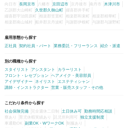
向日市
長岡京市
八幡市
京田辺市
京丹後市
南丹市
木津川市
乙訓郡大山崎町
久世郡久御山町
綴喜郡井手町
綴喜郡宇治田原町
相楽郡笠置町
相楽郡和束町
相楽郡精華町
相楽郡南山城村
船井郡京丹波町
与謝郡伊根町
与謝郡与謝野町
雇用形態から探す
正社員
契約社員・パート
業務委託・フリーランス
紹介・派遣
別の職種から探す
スタイリスト
アシスタント
カラーリスト
フロント・レセプション
ヘアメイク・美容部員
アイデザイナー
ネイリスト
エステティシャン
講師・インストラクター
営業・販売スタッフ・その他
こだわり条件から探す
社会保険完備
完全週休二日制
土日休み可
勤務時間応相談
寮あり
育児休暇実績あり
託児所利用可
独立支援制度
車通勤OK
副業OK・WワークOK
制服あり