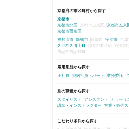
京都府の市区町村から探す
京都市
京都市北区
京都市上京区
京都市左京
京都市西京区
福知山市
舞鶴市
綾部市
宇治市
宮津
久世郡久御山町
綴喜郡井手町
綴喜郡
与謝郡与謝野町
雇用形態から探す
正社員
契約社員・パート
業務委託・
別の職種から探す
スタイリスト
アシスタント
カラーリ
講師・インストラクター
営業・販売ス
こだわり条件から探す