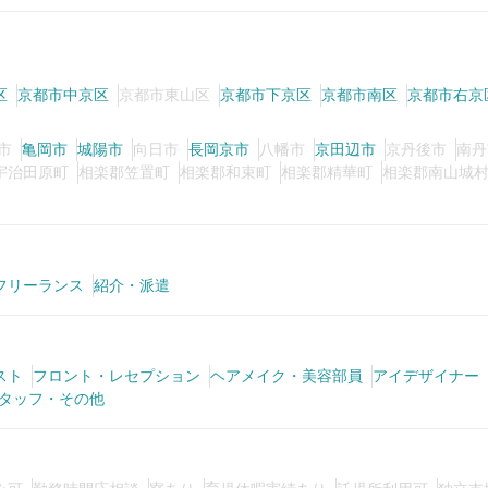
区
京都市中京区
京都市東山区
京都市下京区
京都市南区
京都市右京
市
亀岡市
城陽市
向日市
長岡京市
八幡市
京田辺市
京丹後市
南丹
宇治田原町
相楽郡笠置町
相楽郡和束町
相楽郡精華町
相楽郡南山城
フリーランス
紹介・派遣
スト
フロント・レセプション
ヘアメイク・美容部員
アイデザイナー
タッフ・その他