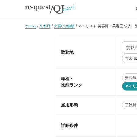
ホーム
京都府
大宮(京都)駅
ネイリスト 美容師・美容室 求人一
勤務地
大宮(京
美容師
職種・
技能ランク
ネイリ
雇用形態
正社員
詳細条件