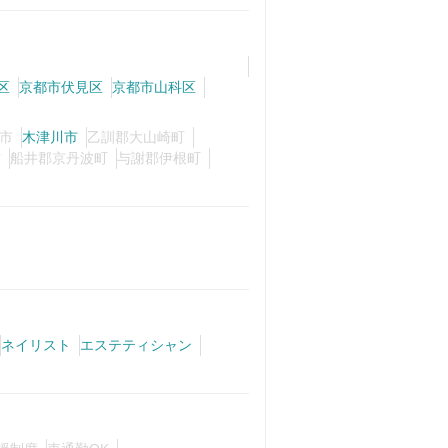
区
京都市伏見区
京都市山科区
市
木津川市
乙訓郡大山崎町
村
船井郡京丹波町
与謝郡伊根町
ネイリスト
エステティシャン