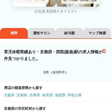
カラーリスト
フロント・レセプション
正社員.美容師スタイリスト
ヘアメイク・美容部員
アイリスト
ネイリスト
エステティシャン
標準
適性サロン
給与順
マップ検索
講師・インストラクター
営業・販売スタッフ・その他
0
育児休暇実績あり・京都府・西院(阪急)駅の求人情報が
雇用形態
件見つかりました。
正社員
契約社員・パート
0件（全0件中）
業務委託・フリーランス
紹介・派遣
周辺の都道府県から探す
詳細条件
大阪府
京都府
兵庫県
奈良県
滋賀県
和歌山県
京都府の市区町村から探す
育児休暇実績あり
詳細条件を変更