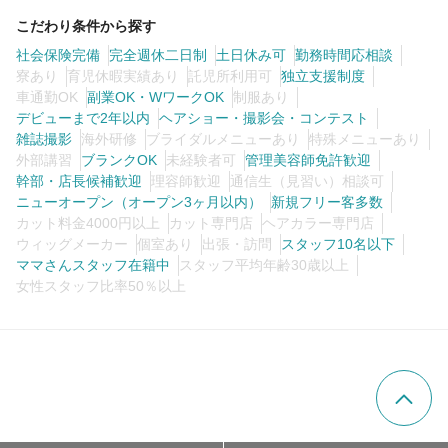
こだわり条件から探す
社会保険完備
完全週休二日制
土日休み可
勤務時間応相談
寮あり
育児休暇実績あり
託児所利用可
独立支援制度
車通勤OK
副業OK・WワークOK
制服あり
デビューまで2年以内
ヘアショー・撮影会・コンテスト
雑誌撮影
海外研修
ブライダルメニューあり
特殊メニューあり
外部講習
ブランクOK
未経験者可
管理美容師免許歓迎
幹部・店長候補歓迎
理容師歓迎
通信生（見習い）相談可
ニューオープン（オープン3ヶ月以内）
新規フリー客多数
カット料金4000円以上
カット専門店
ヘアカラー専門店
ウィッグメーカー
個室あり
出張・訪問
スタッフ10名以下
ママさんスタッフ在籍中
スタッフ平均年齢30歳以上
女性スタッフ比率50％以上