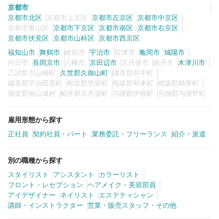
京都市
京都市北区
京都市上京区
京都市左京区
京都市中京区
京都市東山区
京都市下京区
京都市南区
京都市右京区
0
この条件の求人数
件
京都市伏見区
京都市山科区
京都市西京区
福知山市
舞鶴市
綾部市
宇治市
宮津市
亀岡市
城陽市
検索する
向日市
長岡京市
八幡市
京田辺市
京丹後市
南丹市
木津川市
乙訓郡大山崎町
久世郡久御山町
綴喜郡井手町
綴喜郡宇治田原町
相楽郡笠置町
相楽郡和束町
相楽郡精華町
相楽郡南山城村
船井郡京丹波町
与謝郡伊根町
与謝郡与謝野町
雇用形態から探す
正社員
契約社員・パート
業務委託・フリーランス
紹介・派遣
別の職種から探す
スタイリスト
アシスタント
カラーリスト
フロント・レセプション
ヘアメイク・美容部員
アイデザイナー
ネイリスト
エステティシャン
講師・インストラクター
営業・販売スタッフ・その他