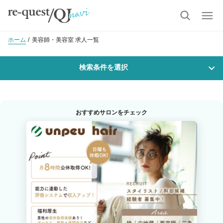
ホーム
美容師・美容室 求人一覧
検索条件を選択
勤務地
おすすめサロンをチェック
沿線・駅を選択
市区町村を選択
西院(阪急)
職種・
技能ランク
美容師スタイリスト
美容師アシスタント