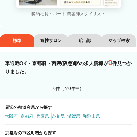
カラーリスト
フロント・レセプション
契約社員・パート.美容師スタイリスト
ヘアメイク・美容部員
アイリスト
ネイリスト
エステティシャン
標準
適性サロン
給与順
マップ検索
講師・インストラクター
営業・販売スタッフ・その他
0
車通勤OK・京都府・西院(阪急)駅の求人情報が
件見つか
雇用形態
りました。
正社員
契約社員・パート
0件（全0件中）
業務委託・フリーランス
紹介・派遣
周辺の都道府県から探す
詳細条件
大阪府
京都府
兵庫県
奈良県
滋賀県
和歌山県
京都府の市区町村から探す
車通勤OK
詳細条件を変更