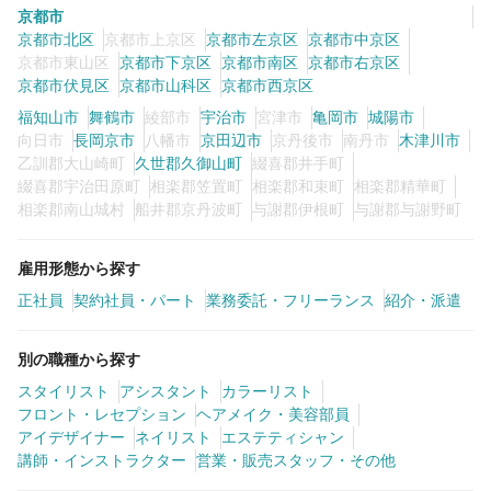
京都市
京都市北区
京都市上京区
京都市左京区
京都市中京区
京都市東山区
京都市下京区
京都市南区
京都市右京区
0
この条件の求人数
件
京都市伏見区
京都市山科区
京都市西京区
福知山市
舞鶴市
綾部市
宇治市
宮津市
亀岡市
城陽市
検索する
向日市
長岡京市
八幡市
京田辺市
京丹後市
南丹市
木津川市
乙訓郡大山崎町
久世郡久御山町
綴喜郡井手町
綴喜郡宇治田原町
相楽郡笠置町
相楽郡和束町
相楽郡精華町
相楽郡南山城村
船井郡京丹波町
与謝郡伊根町
与謝郡与謝野町
雇用形態から探す
正社員
契約社員・パート
業務委託・フリーランス
紹介・派遣
別の職種から探す
スタイリスト
アシスタント
カラーリスト
フロント・レセプション
ヘアメイク・美容部員
アイデザイナー
ネイリスト
エステティシャン
講師・インストラクター
営業・販売スタッフ・その他