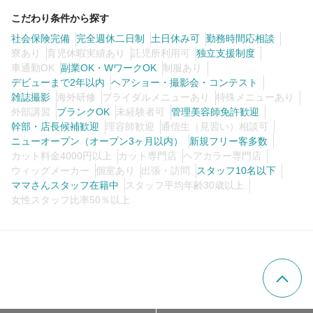
こだわり条件から探す
社会保険完備
完全週休二日制
土日休み可
勤務時間応相談
寮あり
育児休暇実績あり
託児所利用可
独立支援制度
車通勤OK
副業OK・WワークOK
制服あり
デビューまで2年以内
ヘアショー・撮影会・コンテスト
雑誌撮影
海外研修
ブライダルメニューあり
特殊メニューあり
外部講習
ブランクOK
未経験者可
管理美容師免許歓迎
幹部・店長候補歓迎
理容師歓迎
通信生（見習い）相談可
ニューオープン（オープン3ヶ月以内）
新規フリー客多数
カット料金4000円以上
カット専門店
ヘアカラー専門店
ウィッグメーカー
個室あり
出張・訪問
スタッフ10名以下
ママさんスタッフ在籍中
スタッフ平均年齢30歳以上
女性スタッフ比率50％以上