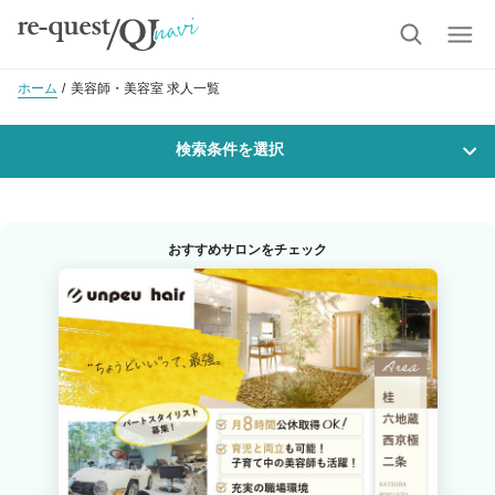
ホーム
美容師・美容室 求人一覧
検索条件を選択
勤務地
おすすめサロンをチェック
沿線・駅を選択
市区町村を選択
西院(阪急)
職種・
技能ランク
美容師スタイリスト
美容師アシスタント