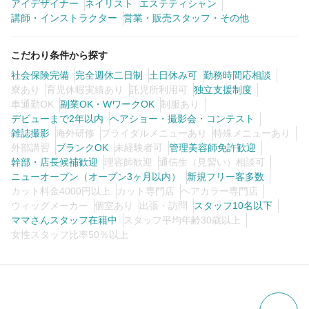
アイデザイナー
ネイリスト
エステティシャン
講師・インストラクター
営業・販売スタッフ・その他
こだわり条件から探す
社会保険完備
完全週休二日制
土日休み可
勤務時間応相談
寮あり
育児休暇実績あり
託児所利用可
独立支援制度
車通勤OK
副業OK・WワークOK
制服あり
デビューまで2年以内
ヘアショー・撮影会・コンテスト
雑誌撮影
海外研修
ブライダルメニューあり
特殊メニューあり
外部講習
ブランクOK
未経験者可
管理美容師免許歓迎
幹部・店長候補歓迎
理容師歓迎
通信生（見習い）相談可
ニューオープン（オープン3ヶ月以内）
新規フリー客多数
カット料金4000円以上
カット専門店
ヘアカラー専門店
ウィッグメーカー
個室あり
出張・訪問
スタッフ10名以下
ママさんスタッフ在籍中
スタッフ平均年齢30歳以上
女性スタッフ比率50％以上