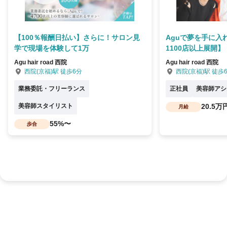
【100％報酬日払い】さらに！サロン見
Aguで夢を手に入
学で現場を体験して1万
1100店以上展開】
Agu hair road 西院
Agu hair road 西院
西院(京福)駅 徒歩6分
西院(京福)駅 徒歩
業務委託・フリーランス
正社員
美容師アシ
美容師スタイリスト
20.5万
月給
55%〜
歩合