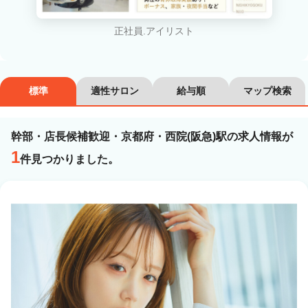
カラーリスト
フロント・レセプション
正社員.アイリスト
ヘアメイク・美容部員
アイリスト
ネイリスト
エステティシャン
標準
適性サロン
給与順
マップ検索
講師・インストラクター
営業・販売スタッフ・その他
幹部・店長候補歓迎・京都府・西院(阪急)駅の求人情報が
雇用形態
1
件見つかりました。
正社員
契約社員・パート
業務委託・フリーランス
紹介・派遣
詳細条件
幹部・店長候補歓迎
詳細条件を変更