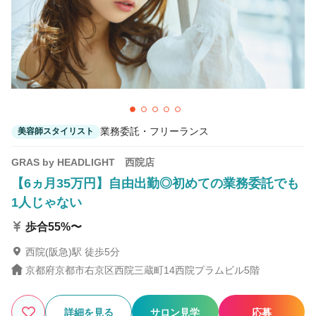
1
この条件の求人数
件
検索する
業務委託・フリーランス
美容師スタイリスト
GRAS by HEADLIGHT 西院店
【6ヵ月35万円】自由出勤◎初めての業務委託でも
1人じゃない
歩合55%〜
西院(阪急)駅 徒歩5分
京都府京都市右京区西院三蔵町14西院プラムビル5階
詳細を見る
サロン見学
応募