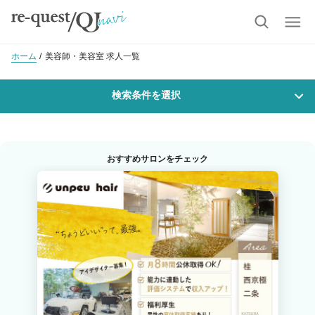
ホーム
美容師・美容室 求人一覧
検索条件を選択
勤務地
おすすめサロンをチェック
沿線・駅を選択
市区町村を選択
西院(阪急)
職種・
技能ランク
美容師スタイリスト
美容師アシスタント