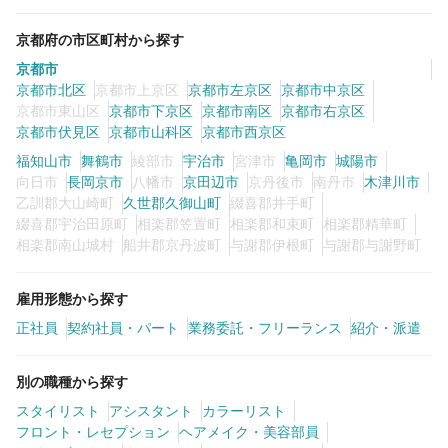
京都府の市区町村から探す
京都市
京都市北区
京都市上京区
京都市左京区
京都市中京区
京都市東山区
京都市下京区
京都市南区
京都市右京区
京都市伏見区
京都市山科区
京都市西京区
福知山市
舞鶴市
綾部市
宇治市
宮津市
亀岡市
城陽市
向日市
長岡京市
八幡市
京田辺市
京丹後市
南丹市
木津川市
乙訓郡大山崎町
久世郡久御山町
綴喜郡井手町
綴喜郡宇治田原町
相楽郡笠置町
相楽郡和束町
相楽郡精華町
相楽郡南山城村
船井郡京丹波町
与謝郡伊根町
与謝郡与謝野町
雇用形態から探す
正社員
契約社員・パート
業務委託・フリーランス
紹介・派遣
別の職種から探す
スタイリスト
アシスタント
カラーリスト
フロント・レセプション
ヘアメイク・美容部員