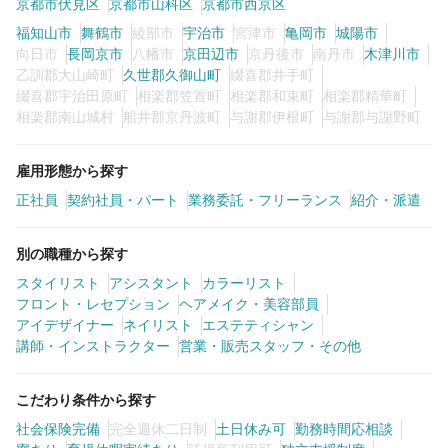
京都市伏見区
京都市山科区
京都市西京区
福知山市
舞鶴市
綾部市
宇治市
宮津市
亀岡市
城陽市
向日市
長岡京市
八幡市
京田辺市
京丹後市
南丹市
木津川市
乙訓郡大山崎町
久世郡久御山町
綴喜郡井手町
綴喜郡宇治田原町
相楽郡笠置町
相楽郡和束町
相楽郡精華町
相楽郡南山城村
船井郡京丹波町
与謝郡伊根町
与謝郡与謝野町
雇用形態から探す
正社員
契約社員・パート
業務委託・フリーランス
紹介・派遣
別の職種から探す
スタイリスト
アシスタント
カラーリスト
フロント・レセプション
ヘアメイク・美容部員
アイデザイナー
ネイリスト
エステティシャン
講師・インストラクター
営業・販売スタッフ・その他
こだわり条件から探す
社会保険完備
完全週休二日制
土日休み可
勤務時間応相談