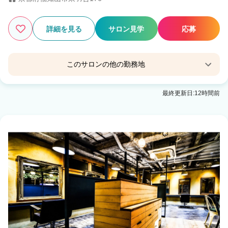
3
この条件の求人数
件
詳細を見る
サロン見学
応募
検索する
このサロンの他の勤務地
freedom 舞鶴店
最終更新日:12時間前
東舞鶴駅 徒歩5分