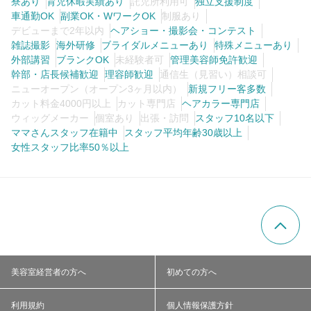
寮あり
育児休暇実績あり
託児所利用可
独立支援制度
車通勤OK
副業OK・WワークOK
制服あり
デビューまで2年以内
ヘアショー・撮影会・コンテスト
雑誌撮影
海外研修
ブライダルメニューあり
特殊メニューあり
外部講習
ブランクOK
未経験者可
管理美容師免許歓迎
幹部・店長候補歓迎
理容師歓迎
通信生（見習い）相談可
ニューオープン（オープン3ヶ月以内）
新規フリー客多数
カット料金4000円以上
カット専門店
ヘアカラー専門店
ウィッグメーカー
個室あり
出張・訪問
スタッフ10名以下
ママさんスタッフ在籍中
スタッフ平均年齢30歳以上
女性スタッフ比率50％以上
美容室経営者の方へ
初めての方へ
利用規約
個人情報保護方針