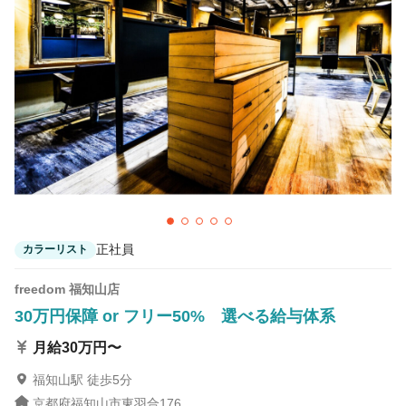
カラーリスト
フロント・レセプション
ヘアメイク・美容部員
アイリスト
ネイリスト
エステティシャン
講師・インストラクター
営業・販売スタッフ・その他
雇用形態
正社員
契約社員・パート
正社員
カラーリスト
業務委託・フリーランス
紹介・派遣
freedom 福知山店
詳細条件
30万円保障 or フリー50% 選べる給与体系
月給30万円〜
新規フリー客多数
詳細条件を変更
福知山駅 徒歩5分
京都府福知山市東羽合176