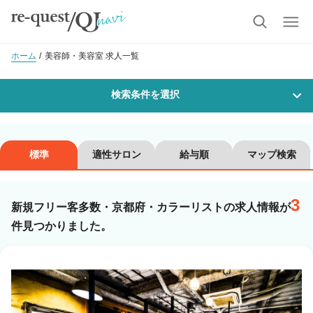
ホーム
美容師・美容室 求人一覧
検索条件を選択
勤務地
標準
適性サロン
給与順
マップ検索
3
沿線・駅を選択
市区町村を選択
新規フリー客多数・京都府・カラーリストの求人情報が
件見つかりました。
職種・
技能ランク
美容師スタイリスト
美容師アシスタント