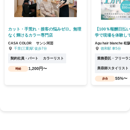
カット・手荒れ・接客の悩みゼロ。無理
【100％報酬日払
なく輝けるカラー専門店
学で現場を体験して
CASA COLOR サンシ河芸
Agu hair blanche 松
千里(三重)駅 徒歩7分
徳和駅 車5分
契約社員・パート
カラーリスト
業務委託・フリーラ
1,200円〜
美容師スタイリスト
時給
55%〜
歩合