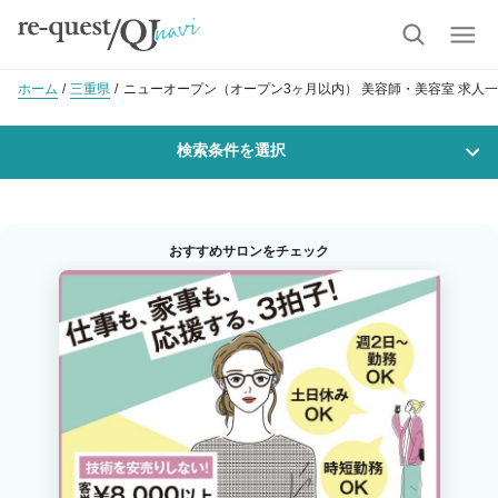
ホーム
三重県
ニューオープン（オープン3ヶ月以内） 美容師・美容室 求人
検索条件を選択
勤務地
おすすめサロンをチェック
沿線・駅を選択
市区町村を選択
職種・
技能ランク
美容師スタイリスト
美容師アシスタント