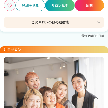
詳細を見る
サロン見学
応募
このサロンの他の勤務地
Agu hair Cerezo桑名
最終更新日:3日前
益生駅 徒歩18分
BLEACHi 四日市
注目サロン
近鉄四日市駅 徒歩4分
MEN'S HAIR BLEACHi 四日市
近鉄四日市駅 徒歩4分