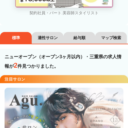
カラーリスト
フロント・レセプション
ヘアメイク・美容部員
アイリスト
契約社員・パート.美容師スタイリスト
ネイリスト
エステティシャン
講師・インストラクター
営業・販売スタッフ・その他
標準
適性サロン
給与順
マップ検索
雇用形態
ニューオープン（オープン3ヶ月以内）・三重県の求人情
2
報が
件見つかりました。
正社員
契約社員・パート
注目サロン
業務委託・フリーランス
紹介・派遣
詳細条件
ニューオープン（オープン3ヶ月以内）
詳細条件を変更