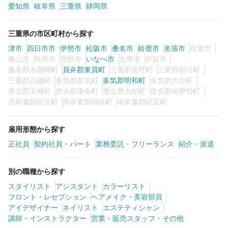
愛知県
岐阜県
三重県
静岡県
三重県の市区町村から探す
津市
四日市市
伊勢市
松阪市
桑名市
鈴鹿市
名張市
尾鷲市
亀山市
鳥羽市
熊野市
いなべ市
志摩市
伊賀市
桑名郡木曽岬町
員弁郡東員町
三重郡菰野町
三重郡朝日町
三重郡川越町
多気郡多気町
多気郡明和町
多気郡大台町
度会郡玉城町
度会郡度会町
度会郡大紀町
度会郡南伊勢町
北牟婁郡紀北町
南牟婁郡御浜町
南牟婁郡紀宝町
雇用形態から探す
正社員
契約社員・パート
業務委託・フリーランス
紹介・派遣
別の職種から探す
スタイリスト
アシスタント
カラーリスト
フロント・レセプション
ヘアメイク・美容部員
アイデザイナー
ネイリスト
エステティシャン
講師・インストラクター
営業・販売スタッフ・その他