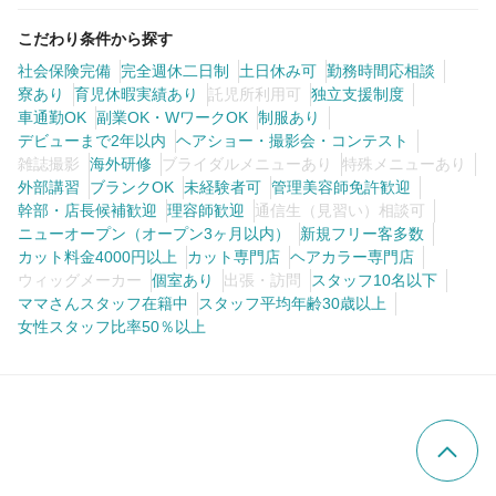
こだわり条件から探す
社会保険完備
完全週休二日制
土日休み可
勤務時間応相談
寮あり
育児休暇実績あり
託児所利用可
独立支援制度
車通勤OK
副業OK・WワークOK
制服あり
デビューまで2年以内
ヘアショー・撮影会・コンテスト
雑誌撮影
海外研修
ブライダルメニューあり
特殊メニューあり
外部講習
ブランクOK
未経験者可
管理美容師免許歓迎
幹部・店長候補歓迎
理容師歓迎
通信生（見習い）相談可
ニューオープン（オープン3ヶ月以内）
新規フリー客多数
カット料金4000円以上
カット専門店
ヘアカラー専門店
ウィッグメーカー
個室あり
出張・訪問
スタッフ10名以下
ママさんスタッフ在籍中
スタッフ平均年齢30歳以上
女性スタッフ比率50％以上