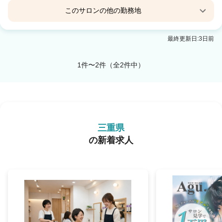
このサロンの他の勤務地
Agu hair Cerezo桑名
最終更新日:3日前
益生駅 徒歩18分
1件〜2件（全2件中）
三重県
の新着求人