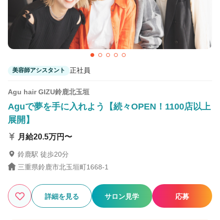
正社員
美容師アシスタント
Agu hair GIZU鈴鹿北玉垣
Aguで夢を手に入れよう【続々OPEN！1100店以上
展開】
月給20.5万円〜
鈴鹿駅 徒歩20分
三重県鈴鹿市北玉垣町1668-1
詳細を見る
サロン見学
応募