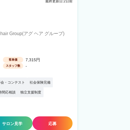
最終更新日:2日前
屋駅 車6分
. hair Group(アグ ヘア グループ)
7,315円
客単価
-
スタッフ数
影会・コンテスト
社会保険完備
時間応相談
独立支援制度
サロン見学
応募