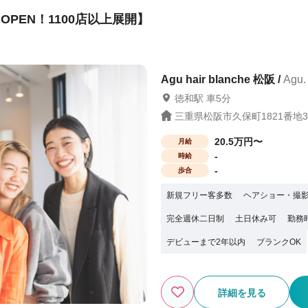
松阪駅 車10分
高茶
PEN！1100店以上展開】
保障や、結婚の応援金を支給）※一定条
業は『6社』のみ 報酬はすべて
 まずは、サロン見学で当社グループの
“第一歩”を当社グループは応援していま
Agu hair blanche 松阪 /
Agu
徳和駅 車5分
三重県松阪市久保町1821番地3
20.5万円〜
月給
-
時給
-
歩合
新規フリー客多数
ヘアショー・撮
完全週休二日制
土日休み可
勤務
デビューまで2年以内
ブランクOK
詳細を見る