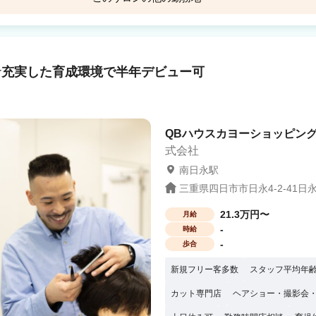
四日
美容師を諦めていた方にも好評です。
CASA COLOR イオン大安
る環境です。 接客疲れを感じている方
三里駅 徒歩8分
☆充実した育成環境で半年デビュー可
た働き方も歓迎！ 無理なく家計の足し
 研修はすべて「お給料が出る勤務時間
に教えるので、 20年ぶりの復帰という
QBハウスカヨーショッピング
式会社
南日永駅
三重県四日市市日永4-2-41日
21.3万円〜
月給
-
時給
-
歩合
新規フリー客多数
スタッフ平均年齢
カット専門店
ヘアショー・撮影会