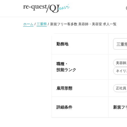
ホーム
三重県
新規フリー客多数 美容師・美容室 求人一覧
勤務地
美容師
職種・
技能ランク
ネイリ
雇用形態
正社員
詳細条件
新規フ