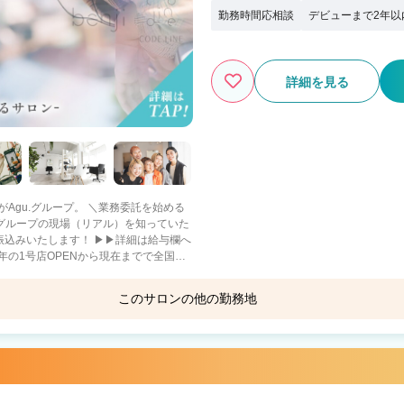
勤務時間応相談
デビューまで2年以
詳細を見る
ープ。 ＼業務委託を始める
社グループの現場（リアル）を知っていた
振込みいたします！ ▶▶詳細は給与欄へ
年の1号店OPENから現在までで全国
このサロンの他の勤務地
重視・趣味に没頭－
も －二刀流－ フットサ
Agu hair blue 四日市店
Agu h
ロとして活躍 【当社グループ
ないので、集客面で不安です… A.新規集
四日市駅 徒歩4分
中川
0でも問題なく入客できます スタッフ
Agu hair CUREL松阪
Agu ha
か困った時には税理士サポートもありま