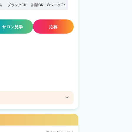
内
ブランクOK
副業OK・WワークOK
サロン見学
応募
air mele 生桑
原駅 車9分
ir dor'e 津