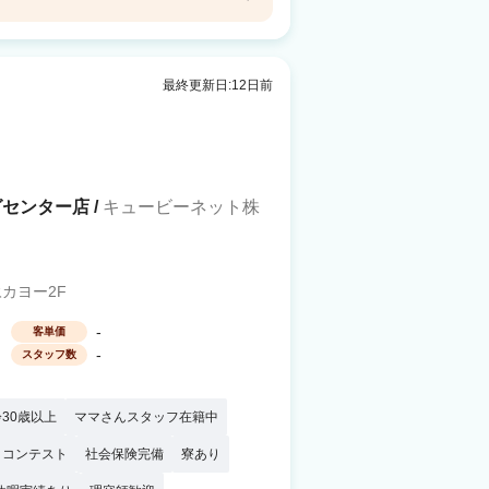
最終更新日:12日前
センター店 /
キュービーネット株
永カヨー2F
-
客単価
-
スタッフ数
30歳以上
ママさんスタッフ在籍中
・コンテスト
社会保険完備
寮あり