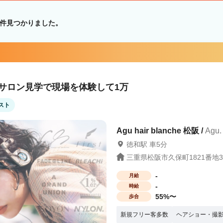
件見つかりました。
！サロン見学で現場を体験して1万
スト
Agu hair blanche 松阪 /
Agu
徳和駅 車5分
三重県松阪市久保町1821番地3
-
月給
-
時給
55%〜
歩合
新規フリー客多数
ヘアショー・撮