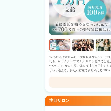
4700名以上が選んだ『業務委託サロン』 それがAgu.グル
なら、Agu.グループで！／ サロン見学で当
だいた方に サロン見学体験金【１万円】をお
ずっと通える、身近な存在であり続ける 2009
1100店舗以上展開中！ 日数や時間に縛られる働き方ではなく 『あなただけのオリジ
ナルのサロンワーク』をしませんか？ －子育て中のママ－ 好きな曜日に休んで、子ど
もの予定に合わせて早上がり 仕事と家庭のバランスを重視 －休日
好きな日に休んで、好きな時間に帰宅 10連休を取るスタッフ
Agu hair luca 四日市店
ルのプロ選手×Agu. スタイリストとして働きながら、プ
への転職を考えているあなたへ】 Q.顧客がい
四日市駅 徒歩1分
注目サロン
客は会社の本部が一括対応しているため、顧客
集客満足度94.4%！ Q.業務委託制度がよく分かっていないです… A.確定申告サポート
Agu hair plata 鈴鹿
もあり、簡単・安全の独自システムを導入 何