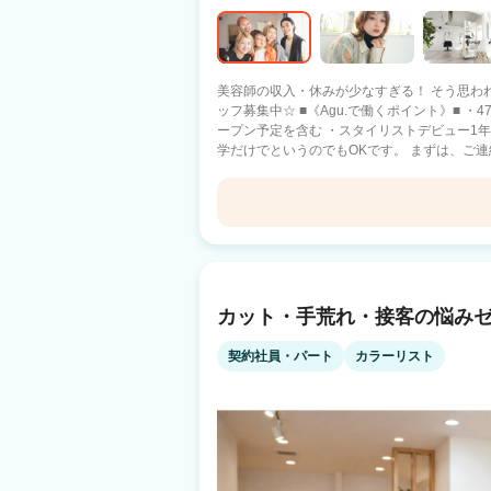
美容師の収入・休みが少なすぎる！ そう思わ
ッフ募集中☆ ■《Agu.で働くポイント》■ ・47都道府県に1100店舗以上展開中！ ※オ
ープン予定を含む ・スタイリストデビュー1年以内 ・
学だけでというのでもOKです。 まずは、ご連絡下さい。 現在、日
県）にAgu.は展開中です。 あなたの働きたい
い！がAgu.ならできます！！】 ●バリバリ派
元に帰って美容師として活躍したい！ ●家庭
間だけ働きたい♪ ・17時までは美容師、17時
Agu hair luca 四日市店
しながらも夢を実現したい♪ ・17時退社で夕方から
イリストデビューした後は》■ ・歩合率55％～
四日市駅 徒歩1分
Agu.では副業・WワークもOK!! ・フランチ
を使えます。 困った時には税理士サポートを受けられます！ ■《
カット・手荒れ・接客の悩み
Agu hair plata 鈴鹿
託)は不安という方へ》■ 14年で1100店舗以上拡
客力(お客様からの信頼) ・働きやすさ(4700名
鈴鹿市駅 徒歩3分
契約社員・パート
カラーリスト
はあるからです。 Agu.は今までの実績があるのでご安心下
って頂けましたら、 ご応募下さい。