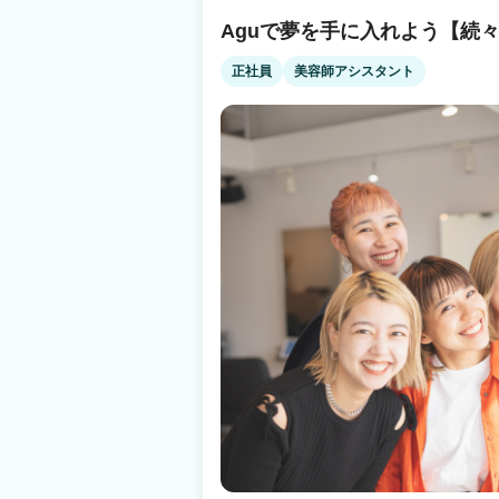
す Q.病気やトラブルなど何かあった時の収入面って…? A.スタイリストケア制度をご
鈴鹿市駅 徒歩3分
Aguで夢を手に入れよう【続々O
用意 （出産・育児・病気での休業にともなう
件あり ☝だから安心！ 当社は2021年11月19日よりグロース市場へ上場 安心・安全の
正社員
美容師アシスタント
上場企業サロン ※現時点で美容室経営企業での上場企
日払いで【税込の売上】に対してお支払いなど
『リアル』をぜひ知ってください！ あなたの
す。