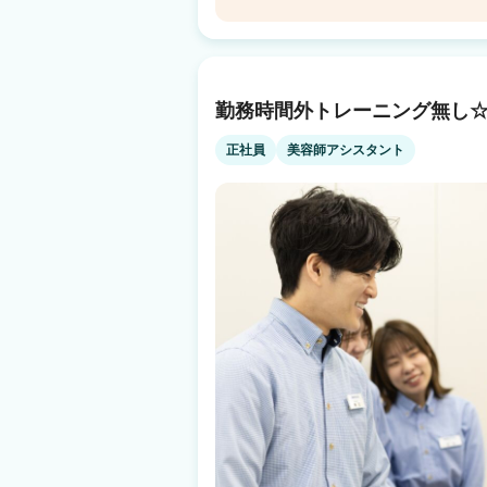
の3つのポイント 【調合の悩みゼロ】 カラー剤の調合は、パソコンが自動計算！ 知識
に自信がなくても失敗の心配はありません。 【手荒れの心配ゼロ】 オートシャンプー
CASA COLOR イオンタウン
を導入しているので、手への負担は最小限。 
【会話のプレッシャーゼロ】 施術に集中でき
市泊
も、気負わず自分のペースで働けます。 【給与・待遇】 時給：1,200円〜1,300円 土
泊(三重)駅 徒歩7分
日祝はさらにUP：時給1,300円〜1,500円！ 週2日・1日4時間〜OK！ 「お子様のお迎
勤務時間外トレーニング無し
えまで」 「夕飯の支度を優先したい」 といっ
にできます。 ■研修について（ブランク・アシスタント経験のみの方へ） 「居残りの
正社員
美容師アシスタント
練習」や「休日の講習会」は一切ありません。
内」に行います。 シャンプーのやり方から丁寧
スタッフも多数活躍中です！ まずは短時間から社会復帰しませんか？ お気軽にお問い
合わせ・サロン見学へいらしてくださいね♪