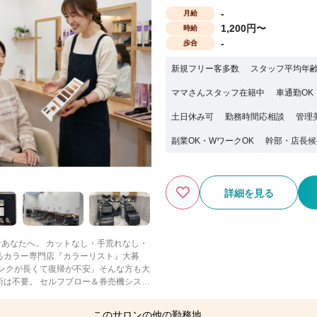
-
月給
1,200円〜
時給
-
歩合
新規フリー客多数
スタッフ平均年齢
ママさんスタッフ在籍中
車通勤OK
土日休み可
勤務時間応相談
管理
副業OK・WワークOK
幹部・店長候
詳細を見る
あなたへ。 カットなし・手荒れなし・
輝けるカラー専門店『カラーリスト』大募
術は不要。 セルフブロー＆券売機システ
 ※店舗によっては一部オペレーション
 ■ここが安心！kirei
このサロンの他の勤務地