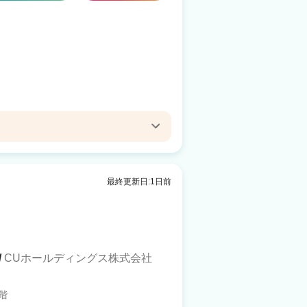
air mele 生桑
原駅 車9分
最終更新日:1日前
ir noir 桑名
(三重)駅 徒歩8分
/
CUホールディングス株式会社
階