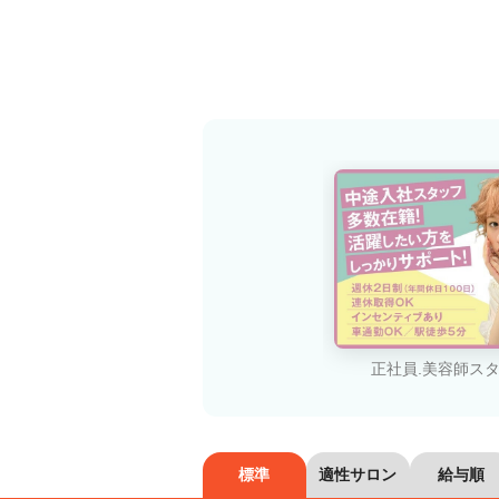
正社員.美容師ス
標準
適性サロン
給与順