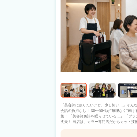
「美容師に戻りたいけど、少し怖い…」そんな
会話の負担なし！ 30〜50代が“無理なく”
集！ 「美容師免許を眠らせている…」 「ブランクが長くて復帰が不安」そんな方も大
丈夫！ 当店は、カラー専門店だからカット技
ムで、複雑な接客や施術の悩みもありません。
が異なる場合がございます。 その際は改めてご案内いたします。