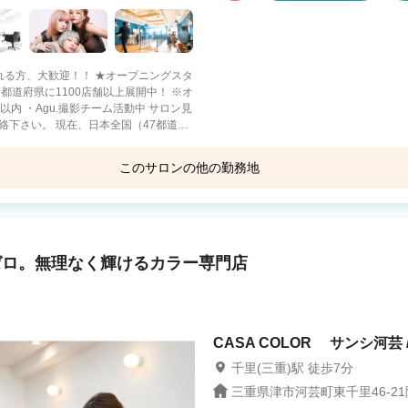
れる方、大歓迎！！ ★オープニングスタ
Agu.撮影チーム活動中 サロン見
本全国（47都道府
場所で、やりたい働き方を! 【○○した
 ・都会で美容師として活躍したい！ ・地
このサロンの他の勤務地
重視派 ・子供を保育園などに預けている
から主婦・主夫♪ ●ゆったり派 ・美容師を
Agu hair blue 四日市店
Agu h
友達と遊びたい♪ などなど ■《スタ
65％ ・報酬は嬉しい【日払い】 ・
四日市駅 徒歩4分
中川
ャイズ制度 ・Agu.独自の確定申告システム
フリーランス(業務委
ゼロ。無理なく輝けるカラー専門店
Agu hair CUREL松阪
Agu ha
大をさせて頂いているのは ・新規集
以上の美容師さんからの信頼) がAgu.に
松阪駅 車10分
星川
さい。 ご興味を少しでも持
CASA COLOR サンシ河芸 
千里(三重)駅 徒歩7分
三重県津市河芸町東千里46-21