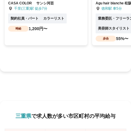
CASA COLOR サンシ河芸
Agu hair blanche 松
千里(三重)駅 徒歩7分
徳和駅 車5分
契約社員・パート
カラーリスト
業務委託・フリーラ
1,200円〜
美容師スタイリスト
時給
55%〜
歩合
三重県
で求人数が多い市区町村の平均給与