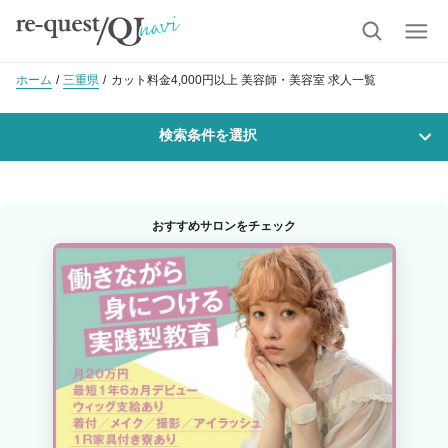
ホーム
三重県
カット料金4,000円以上 美容師・美容室 求人一覧
検索条件を選択
勤務地
おすすめサロンをチェック
沿線・駅を選択
市区町村を選択
職種・
技能ランク
美容師スタイリスト
美容師アシスタント