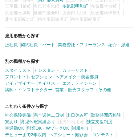
三重郡川越町
多気郡多気町
多気郡明和町
多気郡大台町
度会郡玉城町
度会郡度会町
度会郡大紀町
度会郡南伊勢町
北牟婁郡紀北町
南牟婁郡御浜町
南牟婁郡紀宝町
雇用形態から探す
正社員
契約社員・パート
業務委託・フリーランス
紹介・派遣
別の職種から探す
スタイリスト
アシスタント
カラーリスト
フロント・レセプション
ヘアメイク・美容部員
アイデザイナー
ネイリスト
エステティシャン
講師・インストラクター
営業・販売スタッフ・その他
こだわり条件から探す
社会保険完備
完全週休二日制
土日休み可
勤務時間応相談
寮あり
育児休暇実績あり
託児所利用可
独立支援制度
車通勤OK
副業OK・WワークOK
制服あり
デビューまで2年以内
ヘアショー・撮影会・コンテスト