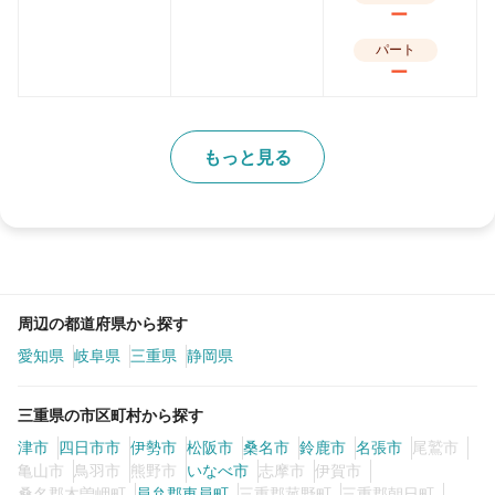
ー
パート
ー
もっと見る
周辺の都道府県から探す
愛知県
岐阜県
三重県
静岡県
三重県の市区町村から探す
津市
四日市市
伊勢市
松阪市
桑名市
鈴鹿市
名張市
尾鷲市
亀山市
鳥羽市
熊野市
いなべ市
志摩市
伊賀市
桑名郡木曽岬町
員弁郡東員町
三重郡菰野町
三重郡朝日町