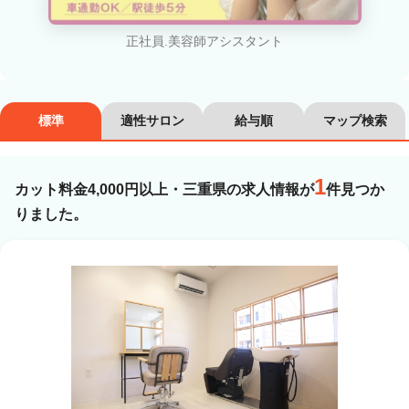
カラーリスト
フロント・レセプション
ヘアメイク・美容部員
アイリスト
正社員.美容師アシスタント
ネイリスト
エステティシャン
講師・インストラクター
営業・販売スタッフ・その他
標準
適性サロン
給与順
マップ検索
雇用形態
1
カット料金4,000円以上・三重県の求人情報が
件見つか
りました。
正社員
契約社員・パート
業務委託・フリーランス
紹介・派遣
詳細条件
カット料金4,000円以上
詳細条件を変更