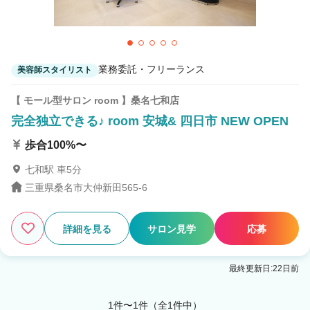
1
この条件の求人数
件
検索する
業務委託・フリーランス
美容師スタイリスト
【 モール型サロン room 】桑名七和店
完全独立できる♪ room 安城& 四日市 NEW OPEN
歩合100%〜
七和駅 車5分
三重県桑名市大仲新田565-6
詳細を見る
サロン見学
応募
最終更新日:22日前
1件〜1件（全1件中）