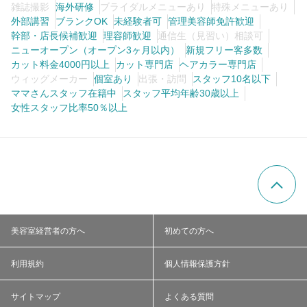
雑誌撮影
海外研修
ブライダルメニューあり
特殊メニューあり
外部講習
ブランクOK
未経験者可
管理美容師免許歓迎
幹部・店長候補歓迎
理容師歓迎
通信生（見習い）相談可
ニューオープン（オープン3ヶ月以内）
新規フリー客多数
カット料金4000円以上
カット専門店
ヘアカラー専門店
ウィッグメーカー
個室あり
出張・訪問
スタッフ10名以下
ママさんスタッフ在籍中
スタッフ平均年齢30歳以上
女性スタッフ比率50％以上
美容室経営者の方へ
初めての方へ
利用規約
個人情報保護方針
サイトマップ
よくある質問