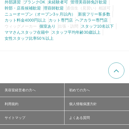
外部講習
ブランクOK
未経験者可
管理美容師免許歓迎
幹部・店長候補歓迎
理容師歓迎
通信生（見習い）相談可
ニューオープン（オープン3ヶ月以内）
新規フリー客多数
カット料金4000円以上
カット専門店
ヘアカラー専門店
ウィッグメーカー
個室あり
出張・訪問
スタッフ10名以下
ママさんスタッフ在籍中
スタッフ平均年齢30歳以上
女性スタッフ比率50％以上
美容室経営者の方へ
初めての方へ
利用規約
個人情報保護方針
サイトマップ
よくある質問