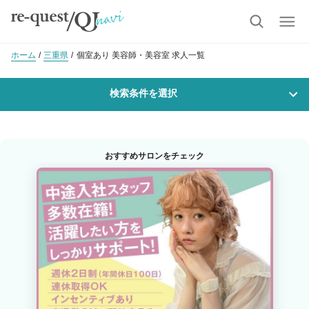
ホーム
三重県
個室あり 美容師・美容室 求人一覧
検索条件を選択
勤務地
おすすめサロンをチェック
沿線・駅を選択
市区町村を選択
職種・
技能ランク
美容師スタイリスト
美容師アシスタント