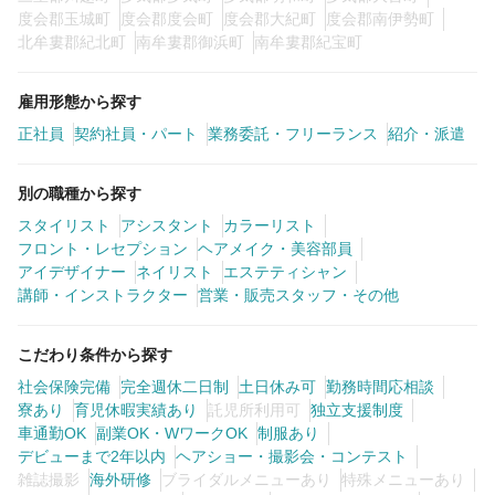
度会郡玉城町
度会郡度会町
度会郡大紀町
度会郡南伊勢町
北牟婁郡紀北町
南牟婁郡御浜町
南牟婁郡紀宝町
雇用形態から探す
正社員
契約社員・パート
業務委託・フリーランス
紹介・派遣
別の職種から探す
スタイリスト
アシスタント
カラーリスト
フロント・レセプション
ヘアメイク・美容部員
アイデザイナー
ネイリスト
エステティシャン
講師・インストラクター
営業・販売スタッフ・その他
こだわり条件から探す
社会保険完備
完全週休二日制
土日休み可
勤務時間応相談
寮あり
育児休暇実績あり
託児所利用可
独立支援制度
車通勤OK
副業OK・WワークOK
制服あり
デビューまで2年以内
ヘアショー・撮影会・コンテスト
雑誌撮影
海外研修
ブライダルメニューあり
特殊メニューあり