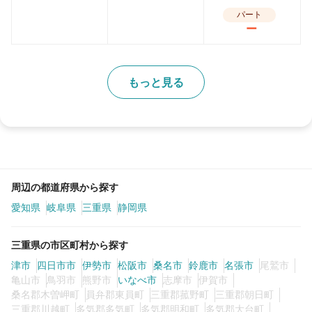
パート
ー
もっと見る
周辺の都道府県から探す
愛知県
岐阜県
三重県
静岡県
三重県の市区町村から探す
津市
四日市市
伊勢市
松阪市
桑名市
鈴鹿市
名張市
尾鷲市
亀山市
鳥羽市
熊野市
いなべ市
志摩市
伊賀市
桑名郡木曽岬町
員弁郡東員町
三重郡菰野町
三重郡朝日町
三重郡川越町
多気郡多気町
多気郡明和町
多気郡大台町