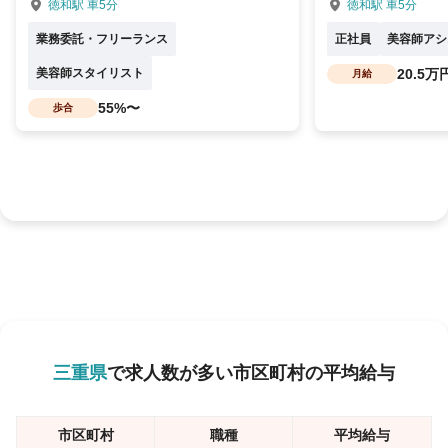
徳和駅 車5分
徳和駅 車5分
業務委託・フリーランス
正社員
美容師アシ
美容師スタイリスト
20.5万
月給
55%〜
歩合
三重県
で求人数が多い市区町村の平均給与
市区町村
職種
平均給与