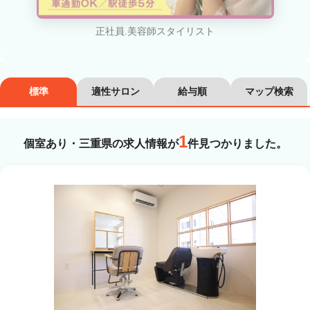
カラーリスト
フロント・レセプション
ヘアメイク・美容部員
アイリスト
正社員.美容師スタイリスト
ネイリスト
エステティシャン
講師・インストラクター
営業・販売スタッフ・その他
標準
適性サロン
給与順
マップ検索
雇用形態
1
個室あり・三重県の求人情報が
件見つかりました。
正社員
契約社員・パート
業務委託・フリーランス
紹介・派遣
詳細条件
個室あり
詳細条件を変更