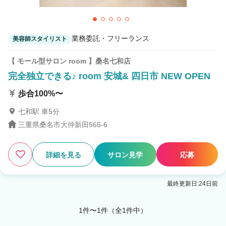
1
この条件の求人数
件
業務委託・フリーランス
美容師スタイリスト
検索する
【 モール型サロン room 】桑名七和店
完全独立できる♪ room 安城& 四日市 NEW OPEN
歩合100%〜
七和駅 車5分
三重県桑名市大仲新田565-6
詳細を見る
サロン見学
応募
最終更新日:24日前
1件〜1件（全1件中）