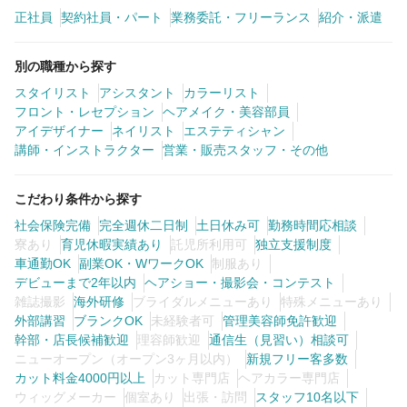
正社員
契約社員・パート
業務委託・フリーランス
紹介・派遣
別の職種から探す
スタイリスト
アシスタント
カラーリスト
フロント・レセプション
ヘアメイク・美容部員
アイデザイナー
ネイリスト
エステティシャン
講師・インストラクター
営業・販売スタッフ・その他
こだわり条件から探す
社会保険完備
完全週休二日制
土日休み可
勤務時間応相談
寮あり
育児休暇実績あり
託児所利用可
独立支援制度
車通勤OK
副業OK・WワークOK
制服あり
デビューまで2年以内
ヘアショー・撮影会・コンテスト
雑誌撮影
海外研修
ブライダルメニューあり
特殊メニューあり
外部講習
ブランクOK
未経験者可
管理美容師免許歓迎
幹部・店長候補歓迎
理容師歓迎
通信生（見習い）相談可
ニューオープン（オープン3ヶ月以内）
新規フリー客多数
カット料金4000円以上
カット専門店
ヘアカラー専門店
ウィッグメーカー
個室あり
出張・訪問
スタッフ10名以下