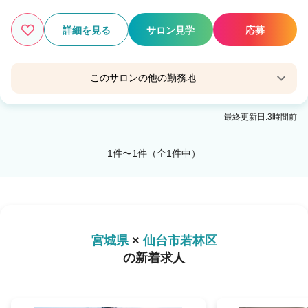
詳細を見る
サロン見学
応募
このサロンの他の勤務地
Agu hair anone仙台卸町
最終更新日:3時間前
卸町(宮城)駅 徒歩3分
1件〜1件（全1件中）
宮城県
×
仙台市若林区
の新着求人