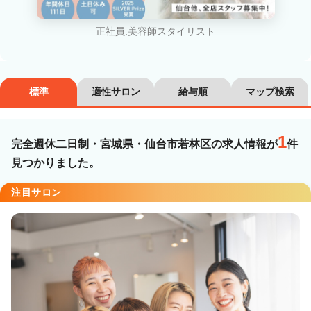
カラーリスト
フロント・レセプション
正社員.美容師スタイリスト
ヘアメイク・美容部員
アイリスト
ネイリスト
エステティシャン
標準
適性サロン
給与順
マップ検索
講師・インストラクター
営業・販売スタッフ・その他
1
完全週休二日制・宮城県・仙台市若林区の求人情報が
件
雇用形態
見つかりました。
注目サロン
正社員
契約社員・パート
業務委託・フリーランス
紹介・派遣
詳細条件
完全週休二日制
詳細条件を変更