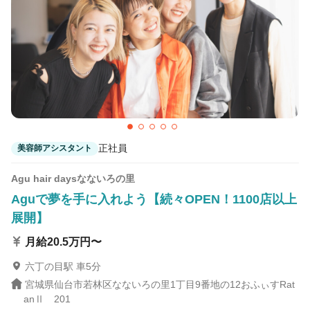
1
この条件の求人数
件
検索する
正社員
美容師アシスタント
Agu hair daysなないろの里
Aguで夢を手に入れよう【続々OPEN！1100店以上
展開】
月給20.5万円〜
六丁の目駅 車5分
宮城県仙台市若林区なないろの里1丁目9番地の12おふぃすRat
anⅡ 201