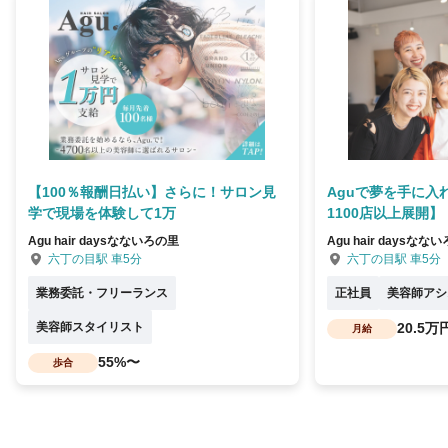
【100％報酬日払い】さらに！サロン見
Aguで夢を手に入
学で現場を体験して1万
1100店以上展開】
Agu hair daysなないろの里
Agu hair daysなな
六丁の目駅 車5分
六丁の目駅 車5分
業務委託・フリーランス
正社員
美容師アシ
美容師スタイリスト
20.5万
月給
55%〜
歩合