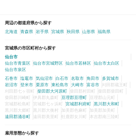
周辺の都道府県から探す
北海道
青森県
岩手県
宮城県
秋田県
山形県
福島県
宮城県の市区町村から探す
仙台市
仙台市青葉区
仙台市宮城野区
仙台市若林区
仙台市太白区
仙台市泉区
石巻市
塩竈市
気仙沼市
白石市
名取市
角田市
多賀城市
岩沼市
登米市
栗原市
東松島市
大崎市
富谷市
刈田郡蔵王町
刈田郡七ヶ宿町
柴田郡大河原町
柴田郡村田町
柴田郡柴田町
柴田郡川崎町
伊具郡丸森町
亘理郡亘理町
亘理郡山元町
宮城郡松島町
宮城郡七ヶ浜町
宮城郡利府町
黒川郡大和町
黒川郡大郷町
黒川郡大衡村
加美郡色麻町
加美郡加美町
遠田郡涌谷町
遠田郡美里町
牡鹿郡女川町
本吉郡南三陸町
雇用形態から探す