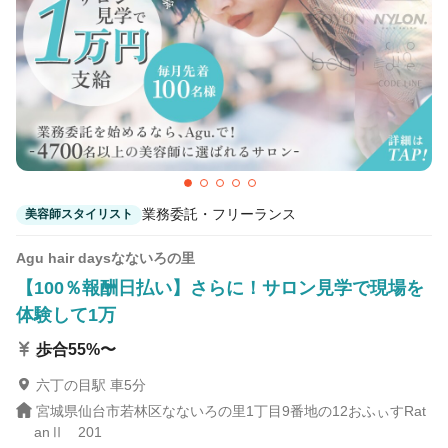
3
この条件の求人数
件
検索する
業務委託・フリーランス
美容師スタイリスト
Agu hair daysなないろの里
【100％報酬日払い】さらに！サロン見学で現場を
体験して1万
歩合55%〜
六丁の目駅 車5分
宮城県仙台市若林区なないろの里1丁目9番地の12おふぃすRat
anⅡ 201