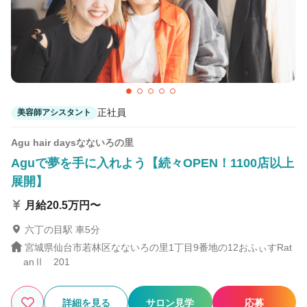
正社員
美容師アシスタント
Agu hair daysなないろの里
Aguで夢を手に入れよう【続々OPEN！1100店以上
展開】
月給20.5万円〜
六丁の目駅 車5分
宮城県仙台市若林区なないろの里1丁目9番地の12おふぃすRat
anⅡ 201
詳細を見る
サロン見学
応募