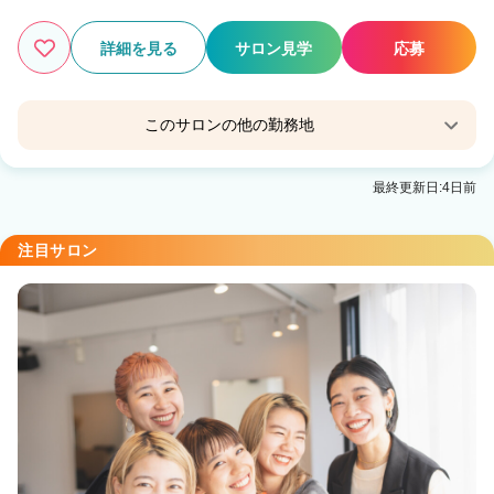
詳細を見る
サロン見学
応募
このサロンの他の勤務地
Agu hair anone仙台卸町
最終更新日:4日前
卸町(宮城)駅 徒歩3分
注目サロン