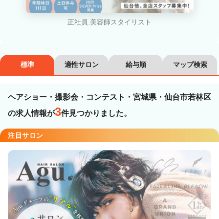
カラーリスト
フロント・レセプション
正社員.美容師スタイリスト
ヘアメイク・美容部員
アイリスト
ネイリスト
エステティシャン
標準
適性サロン
給与順
マップ検索
講師・インストラクター
営業・販売スタッフ・その他
ヘアショー・撮影会・コンテスト・宮城県・仙台市若林区
雇用形態
3
の求人情報が
件見つかりました。
注目サロン
正社員
契約社員・パート
業務委託・フリーランス
紹介・派遣
詳細条件
ヘアショー・撮影会・コンテスト
詳細条件を変更