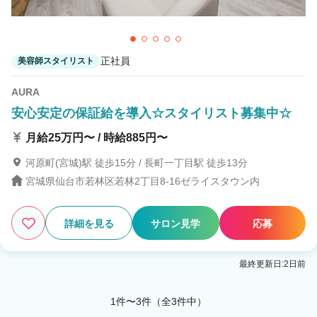
正社員
美容師スタイリスト
AURA
安心安定の保証給を導入☆スタイリスト募集中☆
月給25万円〜 / 時給885円〜
河原町(宮城)駅 徒歩15分 / 長町一丁目駅 徒歩13分
宮城県仙台市若林区若林2丁目8-16ゼライスタウン内
詳細を見る
サロン見学
応募
最終更新日:2日前
1件〜3件（全3件中）