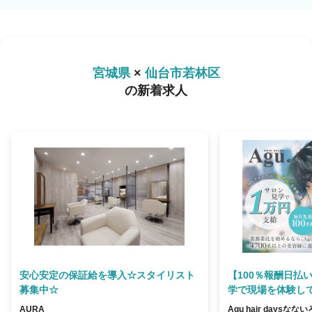
宮城県
×
仙台市若林区
の新着求人
安心安定の保証給を導入☆スタイリスト
【100％報酬日払
募集中☆
学で現場を体験して
AURA
Agu hair daysなな