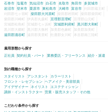
石巻市
塩竈市
気仙沼市
白石市
名取市
角田市
多賀城市
岩沼市
登米市
栗原市
東松島市
大崎市
富谷市
刈田郡蔵王町
刈田郡七ヶ宿町
柴田郡大河原町
柴田郡村田町
柴田郡柴田町
柴田郡川崎町
伊具郡丸森町
亘理郡亘理町
亘理郡山元町
宮城郡松島町
宮城郡七ヶ浜町
宮城郡利府町
黒川郡大和町
黒川郡大郷町
黒川郡大衡村
加美郡色麻町
加美郡加美町
遠田郡涌谷町
遠田郡美里町
牡鹿郡女川町
本吉郡南三陸町
雇用形態から探す
正社員
契約社員・パート
業務委託・フリーランス
紹介・派遣
別の職種から探す
スタイリスト
アシスタント
カラーリスト
フロント・レセプション
ヘアメイク・美容部員
アイデザイナー
ネイリスト
エステティシャン
講師・インストラクター
営業・販売スタッフ・その他
こだわり条件から探す