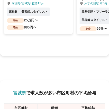
河原町(宮城)駅 徒歩15分
六丁の目駅 車5分
正社員
美容師スタイリスト
業務委託・フリーラ
25万円〜
美容師スタイリスト
月給
885円〜
時給
55%〜
歩合
宮城県
で求人数が多い市区町村の平均給与
市区町村
職種
平均給与