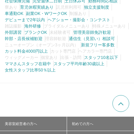
社会保険完備
完全週休二日制
土日休み可
勤務時間応相談
寮あり
育児休暇実績あり
託児所利用可
独立支援制度
車通勤OK
副業OK・WワークOK
制服あり
デビューまで2年以内
ヘアショー・撮影会・コンテスト
雑誌撮影
海外研修
ブライダルメニューあり
特殊メニューあり
外部講習
ブランクOK
未経験者可
管理美容師免許歓迎
幹部・店長候補歓迎
理容師歓迎
通信生（見習い）相談可
ニューオープン（オープン3ヶ月以内）
新規フリー客多数
カット料金4000円以上
カット専門店
ヘアカラー専門店
ウィッグメーカー
個室あり
出張・訪問
スタッフ10名以下
ママさんスタッフ在籍中
スタッフ平均年齢30歳以上
女性スタッフ比率50％以上
美容室経営者の方へ
初めての方へ