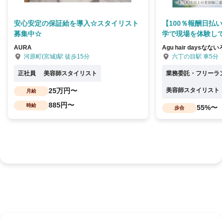
安心安定の保証給を導入☆スタイリスト
【100％報酬日払
募集中☆
学で現場を体験して
AURA
Agu hair daysなな
河原町(宮城)駅 徒歩15分
六丁の目駅 車5分
正社員
美容師スタイリスト
業務委託・フリーラ
25万円〜
美容師スタイリスト
月給
885円〜
時給
55%〜
歩合