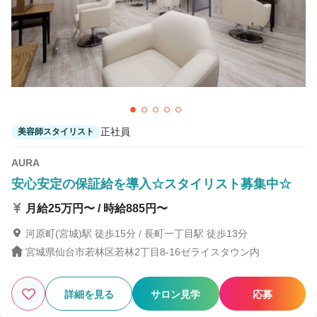
1
この条件の求人数
件
検索する
正社員
美容師スタイリスト
AURA
安心安定の保証給を導入☆スタイリスト募集中☆
月給25万円〜 / 時給885円〜
河原町(宮城)駅 徒歩15分 / 長町一丁目駅 徒歩13分
宮城県仙台市若林区若林2丁目8-16ゼライスタウン内
詳細を見る
サロン見学
応募