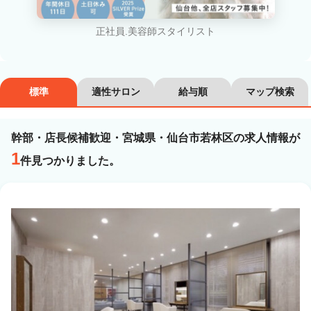
カラーリスト
フロント・レセプション
正社員.美容師スタイリスト
ヘアメイク・美容部員
アイリスト
ネイリスト
エステティシャン
標準
適性サロン
給与順
マップ検索
講師・インストラクター
営業・販売スタッフ・その他
幹部・店長候補歓迎・宮城県・仙台市若林区の求人情報が
雇用形態
1
件見つかりました。
正社員
契約社員・パート
業務委託・フリーランス
紹介・派遣
詳細条件
幹部・店長候補歓迎
詳細条件を変更