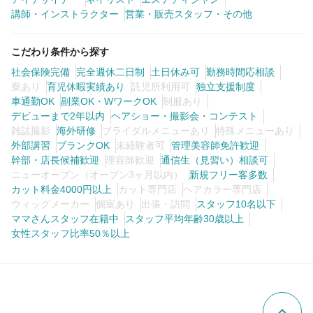
講師・インストラクター
営業・販売スタッフ・その他
こだわり条件から探す
社会保険完備
完全週休二日制
土日休み可
勤務時間応相談
寮あり
育児休暇実績あり
託児所利用可
独立支援制度
車通勤OK
副業OK・WワークOK
制服あり
デビューまで2年以内
ヘアショー・撮影会・コンテスト
雑誌撮影
海外研修
ブライダルメニューあり
特殊メニューあり
外部講習
ブランクOK
未経験者可
管理美容師免許歓迎
幹部・店長候補歓迎
理容師歓迎
通信生（見習い）相談可
ニューオープン（オープン3ヶ月以内）
新規フリー客多数
カット料金4000円以上
カット専門店
ヘアカラー専門店
ウィッグメーカー
個室あり
出張・訪問
スタッフ10名以下
ママさんスタッフ在籍中
スタッフ平均年齢30歳以上
女性スタッフ比率50％以上