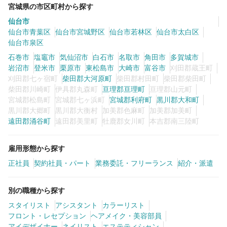
宮城県の市区町村から探す
仙台市
仙台市青葉区
仙台市宮城野区
仙台市若林区
仙台市太白区
仙台市泉区
石巻市
塩竈市
気仙沼市
白石市
名取市
角田市
多賀城市
岩沼市
登米市
栗原市
東松島市
大崎市
富谷市
刈田郡蔵王町
刈田郡七ヶ宿町
柴田郡大河原町
柴田郡村田町
柴田郡柴田町
柴田郡川崎町
伊具郡丸森町
亘理郡亘理町
亘理郡山元町
宮城郡松島町
宮城郡七ヶ浜町
宮城郡利府町
黒川郡大和町
黒川郡大郷町
黒川郡大衡村
加美郡色麻町
加美郡加美町
遠田郡涌谷町
遠田郡美里町
牡鹿郡女川町
本吉郡南三陸町
雇用形態から探す
正社員
契約社員・パート
業務委託・フリーランス
紹介・派遣
別の職種から探す
スタイリスト
アシスタント
カラーリスト
フロント・レセプション
ヘアメイク・美容部員
アイデザイナー
ネイリスト
エステティシャン