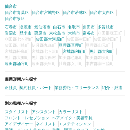
仙台市
仙台市青葉区
仙台市宮城野区
仙台市若林区
仙台市太白区
仙台市泉区
石巻市
塩竈市
気仙沼市
白石市
名取市
角田市
多賀城市
岩沼市
登米市
栗原市
東松島市
大崎市
富谷市
刈田郡蔵王町
刈田郡七ヶ宿町
柴田郡大河原町
柴田郡村田町
柴田郡柴田町
柴田郡川崎町
伊具郡丸森町
亘理郡亘理町
亘理郡山元町
宮城郡松島町
宮城郡七ヶ浜町
宮城郡利府町
黒川郡大和町
黒川郡大郷町
黒川郡大衡村
加美郡色麻町
加美郡加美町
遠田郡涌谷町
遠田郡美里町
牡鹿郡女川町
本吉郡南三陸町
雇用形態から探す
正社員
契約社員・パート
業務委託・フリーランス
紹介・派遣
別の職種から探す
スタイリスト
アシスタント
カラーリスト
フロント・レセプション
ヘアメイク・美容部員
アイデザイナー
ネイリスト
エステティシャン