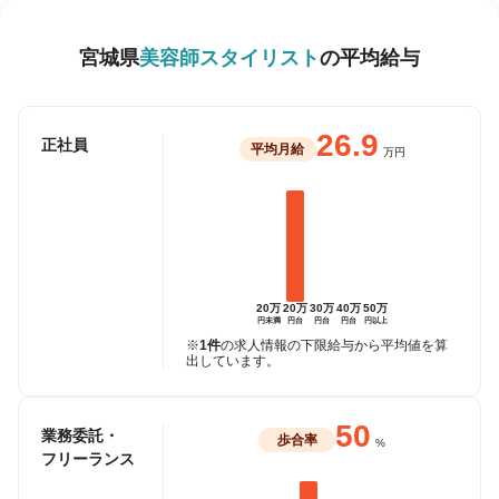
宮城県
美容師スタイリスト
の平均給与
26.9
正社員
平均月給
万円
20万
20万
30万
40万
50万
円未満
円台
円台
円台
円以上
※
1件
の求人情報の下限給与から平均値を算
出しています。
50
業務委託・
歩合率
%
フリーランス