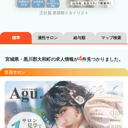
カラーリスト
フロント・レセプション
正社員.美容師スタイリスト
ヘアメイク・美容部員
アイリスト
ネイリスト
エステティシャン
標準
適性サロン
給与順
マップ検索
講師・インストラクター
営業・販売スタッフ・その他
4
宮城県・黒川郡大和町の求人情報が
件見つかりました。
雇用形態
注目サロン
正社員
契約社員・パート
業務委託・フリーランス
紹介・派遣
詳細条件
詳細条件を変更