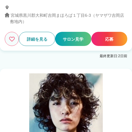
宮城県黒川郡大和町吉岡まほろば１丁目6-3（ヤマザワ吉岡店
敷地内）
詳細を見る
サロン見学
応募
最終更新日:2日前