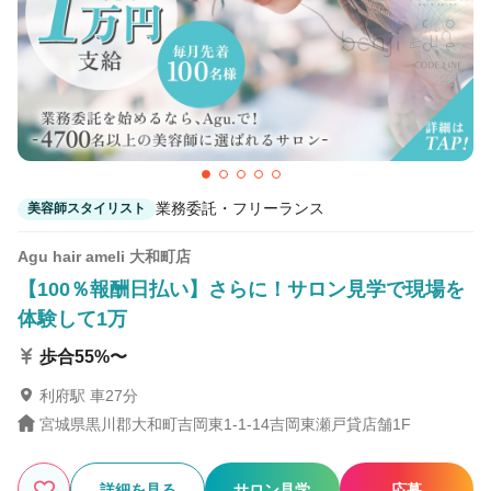
4
この条件の求人数
件
検索する
業務委託・フリーランス
美容師スタイリスト
Agu hair ameli 大和町店
【100％報酬日払い】さらに！サロン見学で現場を
体験して1万
歩合55%〜
利府駅 車27分
宮城県黒川郡大和町吉岡東1-1-14吉岡東瀬戸貸店舗1F
詳細を見る
サロン見学
応募