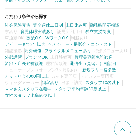
講師・インストラクター
営業・販売スタッフ・その他
こだわり条件から探す
社会保険完備
完全週休二日制
土日休み可
勤務時間応相談
寮あり
育児休暇実績あり
託児所利用可
独立支援制度
車通勤OK
副業OK・WワークOK
制服あり
デビューまで2年以内
ヘアショー・撮影会・コンテスト
雑誌撮影
海外研修
ブライダルメニューあり
特殊メニューあり
外部講習
ブランクOK
未経験者可
管理美容師免許歓迎
幹部・店長候補歓迎
理容師歓迎
通信生（見習い）相談可
ニューオープン（オープン3ヶ月以内）
新規フリー客多数
カット料金4000円以上
カット専門店
ヘアカラー専門店
ウィッグメーカー
個室あり
出張・訪問
スタッフ10名以下
ママさんスタッフ在籍中
スタッフ平均年齢30歳以上
女性スタッフ比率50％以上