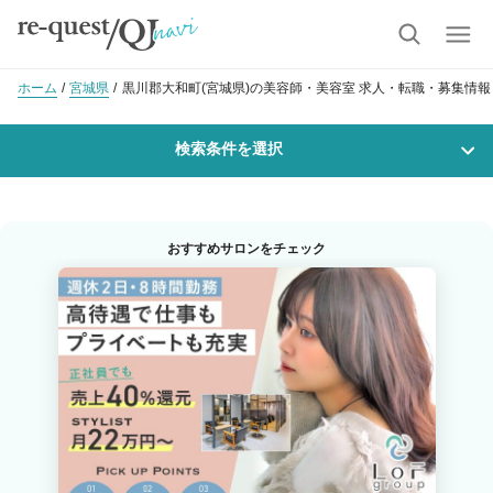
ホーム
宮城県
黒川郡大和町(宮城県)の美容師・美容室 求人・転職・募集情報
検索条件を選択
勤務地
おすすめサロンをチェック
沿線・駅を選択
市区町村を選択
黒川郡大和町
職種・
技能ランク
美容師スタイリスト
美容師アシスタント