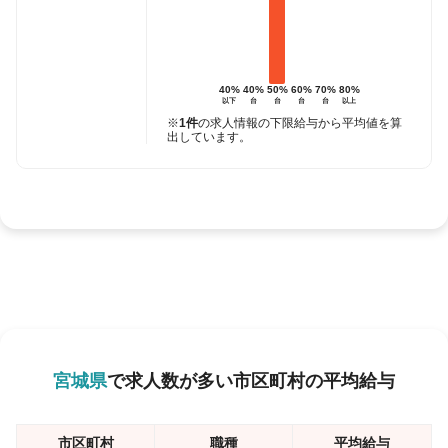
40%
40%
50%
60%
70%
80%
以下
台
台
台
台
以上
※
1件
の求人情報の下限給与から平均値を算
出しています。
宮城県
で求人数が多い市区町村の平均給与
市区町村
職種
平均給与