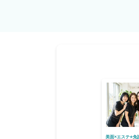
い！充実の研修制度＆スキルアップ体制 入社
からスタート。 脱毛の基礎知識・うなじ矯正
進め方まで、 必要なことをゼロから丁寧にお伝えします♪ さらに現
ニュアル動画、ロープレや質疑応答など万全の
い」「1人で抱える」は一切無し！ POINT 4｜接客だからこそ、一生モノの力が身につ
く うなじ矯正専門店ミースでは、ただ施術を
みを聞き、どうなりたいのかを一緒に整理し、
客」が中心です♪ 人として成長できる営業だ
かせる力になります♪
美面×エステ⭐免