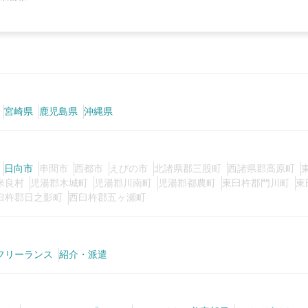
宮崎県
鹿児島県
沖縄県
日向市
串間市
西都市
えびの市
北諸県郡三股町
西諸県郡高原町
米良村
児湯郡木城町
児湯郡川南町
児湯郡都農町
東臼杵郡門川町
東
臼杵郡日之影町
西臼杵郡五ヶ瀬町
フリーランス
紹介・派遣