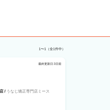
1〜1（全1件中）
最終更新日:3日前
 /
うなじ矯正専門店ミース