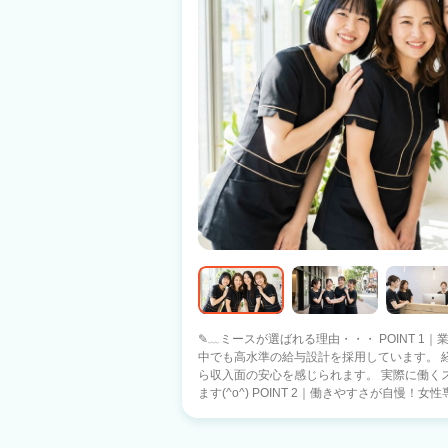
✎﹏ミースが選ばれる理由・・・ POINT 1
中でも高水準の給与設計を採用しています。 
ら収入面の安心を感じられます。 実際に働くスタッフから、そんな声が上がっており
ます(^o^) POINT 2｜働きやすさが自慢！女性専用サロンで安心の職場環境 当店は女性
専用のサロンで、お客様もスタッフも全員女性
で、年齢や経験を問わずフラットで温かな雰囲
がら日々の業務に取り組んでいます。 POINT 3｜未経験・ブランクありは一切関係な