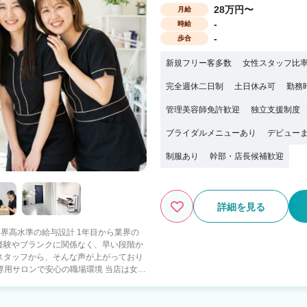
28万円〜
月給
-
時給
-
歩合
新規フリー客多数
女性スタッフ比率
完全週休二日制
土日休み可
勤務
管理美容師免許歓迎
独立支援制度
ブライダルメニューあり
デビューま
制服あり
幹部・店長候補歓迎
詳細を見る
｜業界高水準の給与設計 1年目から業界の
経験やブランクに関係なく、早い段階か
。 スタッフ同士の関係性もとても良好
気♪ 何でも相談しやすく、助け合いな