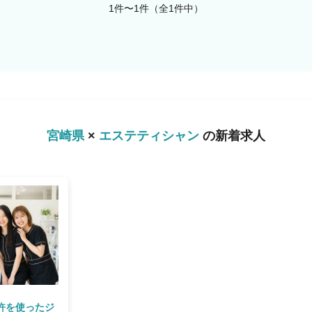
1件〜1件（全1件中）
後は、基礎からしっかり学べる充実研修
の技術・接客マナー・カウンセリングの
場デビュー後もマ
サポート体制があります。 「聞けな
するだけではありません！ お客様のお悩
 最適な提案をしていく「寄り添う接
からこそ、この先どんなキャリアでも活
宮崎県
×
エステティシャン
の新着求人
許を使ったジ