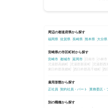
周辺の都道府県から探す
福岡県
佐賀県
長崎県
熊本県
大分県
宮崎県の市区町村から探す
宮崎市
都城市
延岡市
日南市
小林市
児湯郡高鍋町
児湯郡新富町
児湯郡西
東臼杵郡美郷町
西臼杵郡高千穂町
西
雇用形態から探す
正社員
契約社員・パート
業務委託・
別の職種から探す