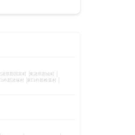
東諸県郡国富町
東諸県郡綾町
臼杵郡諸塚村
東臼杵郡椎葉村