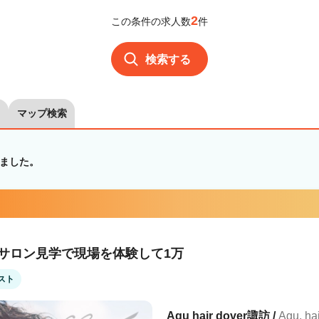
2
この条件の求人数
件
検索する
マップ検索
ました。
！サロン見学で現場を体験して1万
スト
Agu hair dover諏訪 /
Agu. 