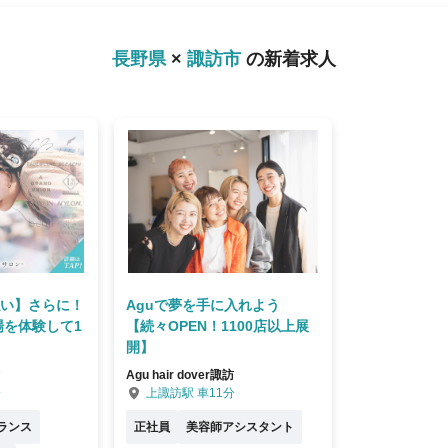
さい。 ご興味を少しでも持
長野県
×
諏訪市
の新着求人
払い】さらに！
Aguで夢を手に入れよう
場を体験して1
【続々OPEN！1100店以上展
開】
Agu hair dover諏訪
分
上諏訪駅 車11分
ランス
正社員
美容師アシスタント