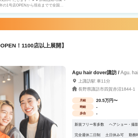
年の1号店OPENから現在までで全国
重視・趣味に没頭－
も －二刀流－ フットサ
ロとして活躍 【当社グループ
ないので、集客面で不安です… A.新規集
0でも問題なく入客できます スタッフ
PEN！1100店以上展開】
か困った時には税理士サポートもありま
保障や、結婚の応援金を支給）※一定条
Agu hair dover諏訪 /
Agu. 
業は『6社』のみ 報酬はすべて
上諏訪駅 車11分
 まずは、サロン見学で当社グループの
“第一歩”を当社グループは応援していま
長野県諏訪市四賀赤沼1844-1
20.5万円〜
月給
-
時給
-
歩合
新規フリー客多数
ヘアショー・撮
完全週休二日制
土日休み可
勤務