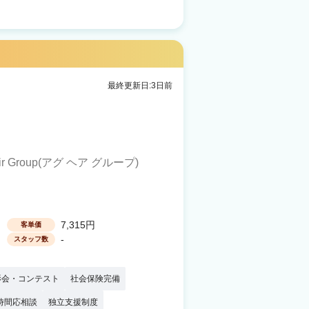
最終更新日:3日前
hair Group(アグ ヘア グループ)
7,315円
客単価
-
スタッフ数
影会・コンテスト
社会保険完備
時間応相談
独立支援制度