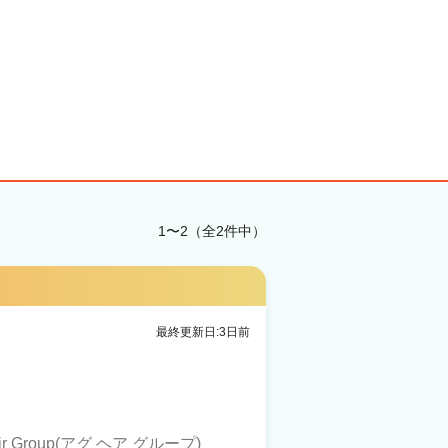
1〜2（全2件中）
最終更新日:3日前
hair Group(アグ ヘア グループ)