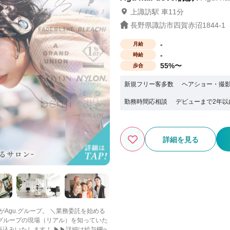
上諏訪駅 車11分
長野県諏訪市四賀赤沼1844-1
-
月給
-
時給
55%〜
歩合
新規フリー客多数
ヘアショー・撮
勤務時間応相談
デビューまで2年以
詳細を見る
ープ。 ＼業務委託を始める
社グループの現場（リアル）を知っていた
振込みいたします！ ▶▶詳細は給与欄へ