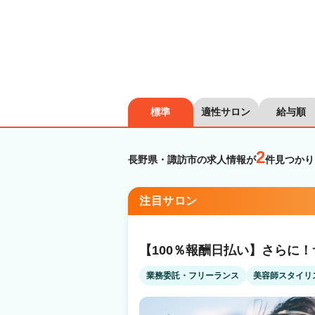
標準
適性サロン
給与順
2
長野県・諏訪市の求人情報が
件見つかり
注目サロン
【100％報酬日払い】さらに
業務委託・フリーランス
美容師スタイリ