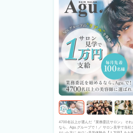
4700名以上が選んだ『業務委託サロン』 それがAgu.グル
なら、Agu.グループで！／ サロン見学で当
だいた方に サロン見学体験金【１万円】をお