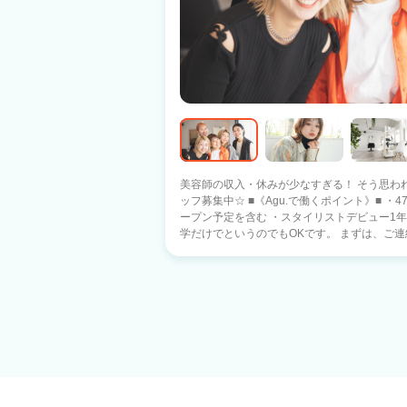
美容師の収入・休みが少なすぎる！ そう思わ
ッフ募集中☆ ■《Agu.で働くポイント》■ ・47都道府県に1100店舗以上展開中！ ※オ
ープン予定を含む ・スタイリストデビュー1年以内 ・
学だけでというのでもOKです。 まずは、ご連絡下さい。 現在、日
県）にAgu.は展開中です。 あなたの働きたい
い！がAgu.ならできます！！】 ●バリバリ派
元に帰って美容師として活躍したい！ ●家庭
間だけ働きたい♪ ・17時までは美容師、17時
しながらも夢を実現したい♪ ・17時退社で夕方から
イリストデビューした後は》■ ・歩合率55％～
Agu.では副業・WワークもOK!! ・フランチ
を使えます。 困った時には税理士サポートを受けられます！ ■《
託)は不安という方へ》■ 14年で1100店舗以上拡
客力(お客様からの信頼) ・働きやすさ(4700名