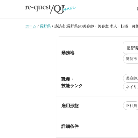
ホーム
長野県
諏訪市(長野県)の美容師・美容室 求人・転職・募
勤務地
諏訪市
美容師
職種・
技能ランク
ネイリ
雇用形態
正社員
詳細条件