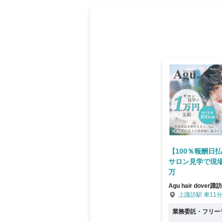
はあるからです。 Agu.は今までの実績があるのでご安心下
って頂けましたら、 ご応募下さい。
【100％報酬日
サロン見学で現
万
Agu hair dover諏訪
上諏訪駅 車11
業務委託・フリー