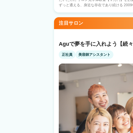
ずっと通える、身近な存在であり続ける 2009
1100店舗以上展開中！ 日数や時間に縛られる働き方ではなく 『あなただけのオリジ
ナルのサロンワーク』をしませんか？ －子育て中のママ－ 好きな曜日に休んで、子ど
もの予定に合わせて早上がり 仕事と家庭のバランスを重視 －休日
注目サロン
好きな日に休んで、好きな時間に帰宅 10連休を取るスタッフ
ルのプロ選手×Agu. スタイリストとして働きながら、プ
への転職を考えているあなたへ】 Q.顧客がい
客は会社の本部が一括対応しているため、顧客
Aguで夢を手に入れよう【続々O
集客満足度94.4%！ Q.業務委託制度がよく分かっていないです… A.確定申告サポート
もあり、簡単・安全の独自システムを導入 何
正社員
美容師アシスタント
す Q.病気やトラブルなど何かあった時の収入面って…? A.スタイリストケア制度をご
用意 （出産・育児・病気での休業にともなう
件あり ☝だから安心！ 当社は2021年11月19日よりグロース市場へ上場 安心・安全の
上場企業サロン ※現時点で美容室経営企業での上場企
日払いで【税込の売上】に対してお支払いなど
『リアル』をぜひ知ってください！ あなたの
す。