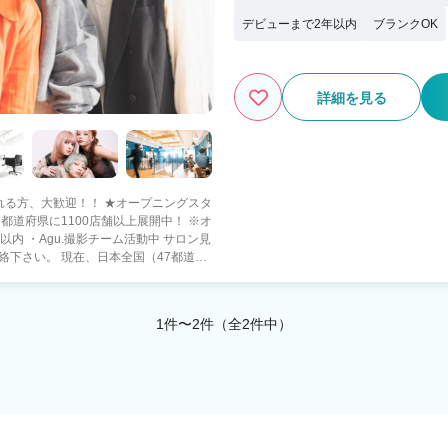
デビューまで2年以内
ブランクOK
詳細を見る
れる方、大歓迎！！ ★オープニングスタ
Agu.撮影チーム活動中 サロン見
本全国（47都道府
場所で、やりたい働き方を! 【○○した
 ・都会で美容師として活躍したい！ ・地
重視派 ・子供を保育園などに預けている
1件〜2件（全2件中）
から主婦・主夫♪ ●ゆったり派 ・美容師を
友達と遊びたい♪ などなど ■《スタ
65％ ・報酬は嬉しい【日払い】 ・
ャイズ制度 ・Agu.独自の確定申告システム
フリーランス(業務委
大をさせて頂いているのは ・新規集
以上の美容師さんからの信頼) がAgu.に