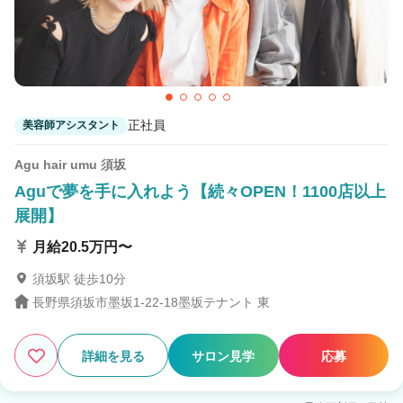
正社員
美容師アシスタント
Agu hair umu 須坂
Aguで夢を手に入れよう【続々OPEN！1100店以上
展開】
月給20.5万円〜
須坂駅 徒歩10分
長野県須坂市墨坂1-22-18墨坂テナント 東
詳細を見る
サロン見学
応募