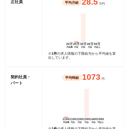
28.5
正社員
平均月給
万円
20万
20万
30万
40万
50万
円未満
円台
円台
円台
円以上
※
1件
の求人情報の下限給与から平均値を算
出しています。
1073
契約社員・
平均時給
円
パート
1100
1100
1200
1300
1400
1500
円未満
円台
円台
円台
円台
円以上
※
1件
の求人情報の下限給与から平均値を算