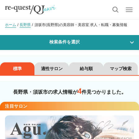
ホーム
長野県
須坂市(長野県)の美容師・美容室 求人・転職・募集情報
検索条件を選択
勤務地
標準
適性サロン
給与順
マップ検索
4
沿線・駅を選択
市区町村を選択
長野県・須坂市の求人情報が
件見つかりました。
須坂市
注目サロン
職種・
技能ランク
美容師スタイリスト
美容師アシスタント