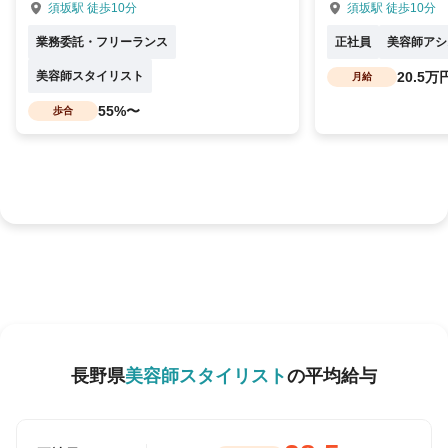
須坂駅 徒歩10分
須坂駅 徒歩10分
業務委託・フリーランス
正社員
美容師アシ
美容師スタイリスト
20.5万
月給
55%〜
歩合
長野県
美容師スタイリスト
の平均給与