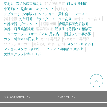
寮あり
育児休暇実績あり
託児所利用可
独立支援制度
車通勤OK
副業OK・WワークOK
制服あり
デビューまで2年以内
ヘアショー・撮影会・コンテスト
雑誌撮影
海外研修
ブライダルメニューあり
特殊メニューあり
外部講習
ブランクOK
未経験者可
管理美容師免許歓迎
幹部・店長候補歓迎
理容師歓迎
通信生（見習い）相談可
ニューオープン（オープン3ヶ月以内）
新規フリー客多数
カット料金4000円以上
カット専門店
ヘアカラー専門店
ウィッグメーカー
個室あり
出張・訪問
スタッフ10名以下
ママさんスタッフ在籍中
スタッフ平均年齢30歳以上
女性スタッフ比率50％以上
美容室経営者の方へ
初めての方へ