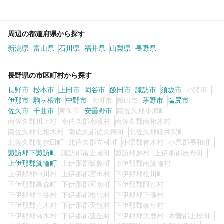
周辺の都道府県から探す
新潟県
富山県
石川県
福井県
山梨県
長野県
長野県の市区町村から探す
長野市
松本市
上田市
岡谷市
飯田市
諏訪市
須坂市
小諸市
伊那市
駒ヶ根市
中野市
大町市
飯山市
茅野市
塩尻市
佐久市
千曲市
東御市
安曇野市
南佐久郡小海町
南佐久郡川上村
南佐久郡南牧村
南佐久郡南相木村
南佐久郡北相木村
南佐久郡佐久穂町
北佐久郡軽井沢町
北佐久郡御代田町
北佐久郡立科町
小県郡青木村
小県郡長和町
諏訪郡下諏訪町
諏訪郡富士見町
諏訪郡原村
上伊那郡辰野町
上伊那郡箕輪町
上伊那郡飯島町
上伊那郡南箕輪村
上伊那郡中川村
上伊那郡宮田村
下伊那郡松川町
下伊那郡高森町
下伊那郡阿南町
下伊那郡阿智村
下伊那郡平谷村
下伊那郡根羽村
下伊那郡下條村
下伊那郡売木村
下伊那郡天龍村
下伊那郡泰阜村
下伊那郡喬木村
下伊那郡豊丘村
下伊那郡大鹿村
木曽郡上松町