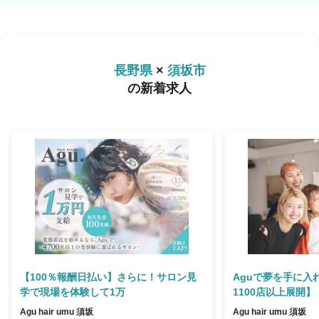
長野県
×
須坂市
の新着求人
【100％報酬日払い】さらに！サロン見
Aguで夢を手に入
学で現場を体験して1万
1100店以上展開】
Agu hair umu 須坂
Agu hair umu 須坂