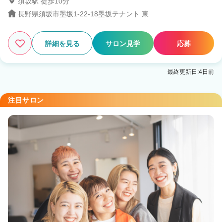
須坂駅 徒歩10分
長野県須坂市墨坂1-22-18墨坂テナント 東
4
この条件の求人数
件
詳細を見る
サロン見学
応募
検索する
最終更新日:4日前
注目サロン