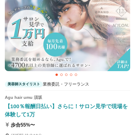
カラーリスト
フロント・レセプション
ヘアメイク・美容部員
アイリスト
ネイリスト
エステティシャン
講師・インストラクター
営業・販売スタッフ・その他
雇用形態
業務委託・フリーランス
美容師スタイリスト
正社員
契約社員・パート
業務委託・フリーランス
紹介・派遣
Agu hair umu 須坂
【100％報酬日払い】さらに！サロン見学で現場を
体験して1万
詳細条件
歩合55%〜
詳細条件を変更