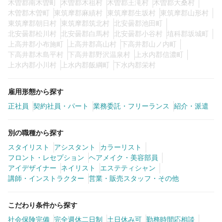
木曽郡南木曽町
木曽郡木祖村
木曽郡王滝村
木曽郡大桑村
木曽郡木曽町
東筑摩郡麻績村
東筑摩郡生坂村
東筑摩郡山形村
東筑摩郡朝日村
東筑摩郡筑北村
北安曇郡池田町
北安曇郡松川村
北安曇郡白馬村
北安曇郡小谷村
埴科郡坂城町
上高井郡小布施町
上高井郡高山村
下高井郡山ノ内町
下高井郡木島平村
下高井郡野沢温泉村
上水内郡信濃町
上水内郡小川村
上水内郡飯綱町
下水内郡栄村
雇用形態から探す
正社員
契約社員・パート
業務委託・フリーランス
紹介・派遣
別の職種から探す
スタイリスト
アシスタント
カラーリスト
フロント・レセプション
ヘアメイク・美容部員
アイデザイナー
ネイリスト
エステティシャン
講師・インストラクター
営業・販売スタッフ・その他
こだわり条件から探す
社会保険完備
完全週休二日制
土日休み可
勤務時間応相談