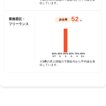
出しています。
52
業務委託・
歩合率
%
フリーランス
40%
40%
50%
60%
70%
80%
以下
台
台
台
台
以上
※
1件
の求人情報の下限給与から平均値を算
出しています。