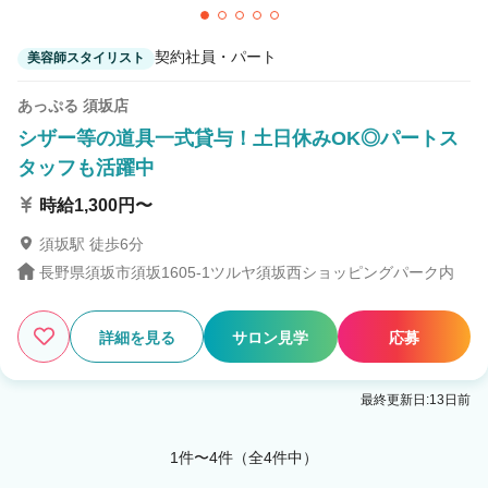
契約社員・パート
美容師スタイリスト
あっぷる 須坂店
シザー等の道具一式貸与！土日休みOK◎パートス
タッフも活躍中
時給1,300円〜
須坂駅 徒歩6分
長野県須坂市須坂1605-1ツルヤ須坂西ショッピングパーク内
詳細を見る
サロン見学
応募
最終更新日:13日前
1件〜4件（全4件中）