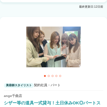
最終更新日:12日前
3
この条件の求人数
件
検索する
契約社員・パート
美容師スタイリスト
ange千曲店
シザー等の道具一式貸与！土日休みOK◎パートス