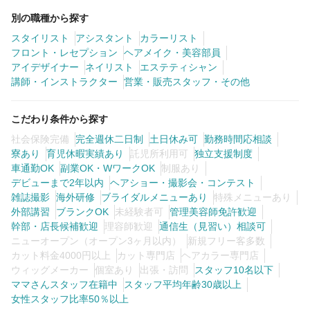
別の職種から探す
スタイリスト
アシスタント
カラーリスト
フロント・レセプション
ヘアメイク・美容部員
アイデザイナー
ネイリスト
エステティシャン
講師・インストラクター
営業・販売スタッフ・その他
こだわり条件から探す
社会保険完備
完全週休二日制
土日休み可
勤務時間応相談
寮あり
育児休暇実績あり
託児所利用可
独立支援制度
車通勤OK
副業OK・WワークOK
制服あり
デビューまで2年以内
ヘアショー・撮影会・コンテスト
雑誌撮影
海外研修
ブライダルメニューあり
特殊メニューあり
外部講習
ブランクOK
未経験者可
管理美容師免許歓迎
幹部・店長候補歓迎
理容師歓迎
通信生（見習い）相談可
ニューオープン（オープン3ヶ月以内）
新規フリー客多数
カット料金4000円以上
カット専門店
ヘアカラー専門店
ウィッグメーカー
個室あり
出張・訪問
スタッフ10名以下
ママさんスタッフ在籍中
スタッフ平均年齢30歳以上
女性スタッフ比率50％以上