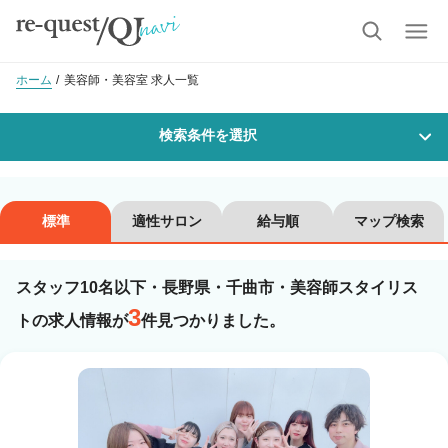
ホーム
美容師・美容室 求人一覧
検索条件を選択
勤務地
標準
適性サロン
給与順
マップ検索
スタッフ10名以下・長野県・千曲市・美容師スタイリス
沿線・駅を選択
市区町村を選択
3
トの求人情報が
件見つかりました。
千曲市
職種・
技能ランク
美容師スタイリスト
美容師アシスタント