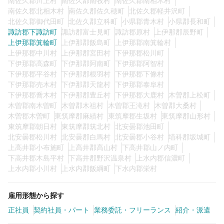
南佐久郡川上村
南佐久郡南牧村
南佐久郡南相木村
南佐久郡北相木村
南佐久郡佐久穂町
北佐久郡軽井沢町
北佐久郡御代田町
北佐久郡立科町
小県郡青木村
小県郡長和町
諏訪郡下諏訪町
諏訪郡富士見町
諏訪郡原村
上伊那郡辰野町
上伊那郡箕輪町
上伊那郡飯島町
上伊那郡南箕輪村
上伊那郡中川村
上伊那郡宮田村
下伊那郡松川町
下伊那郡高森町
下伊那郡阿南町
下伊那郡阿智村
下伊那郡平谷村
下伊那郡根羽村
下伊那郡下條村
下伊那郡売木村
下伊那郡天龍村
下伊那郡泰阜村
下伊那郡喬木村
下伊那郡豊丘村
下伊那郡大鹿村
木曽郡上松町
木曽郡南木曽町
木曽郡木祖村
木曽郡王滝村
木曽郡大桑村
木曽郡木曽町
東筑摩郡麻績村
東筑摩郡生坂村
東筑摩郡山形村
東筑摩郡朝日村
東筑摩郡筑北村
北安曇郡池田町
北安曇郡松川村
北安曇郡白馬村
北安曇郡小谷村
埴科郡坂城町
上高井郡小布施町
上高井郡高山村
下高井郡山ノ内町
下高井郡木島平村
下高井郡野沢温泉村
上水内郡信濃町
上水内郡小川村
上水内郡飯綱町
下水内郡栄村
雇用形態から探す
正社員
契約社員・パート
業務委託・フリーランス
紹介・派遣