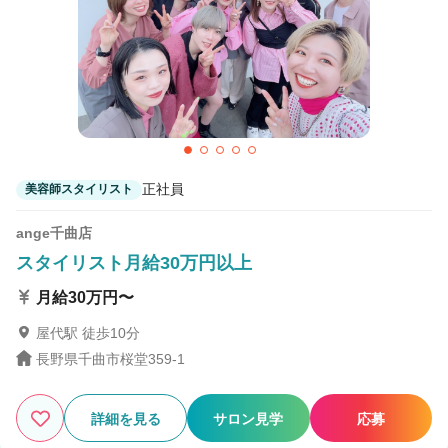
カラーリスト
フロント・レセプション
ヘアメイク・美容部員
アイリスト
ネイリスト
エステティシャン
講師・インストラクター
営業・販売スタッフ・その他
正社員
美容師スタイリスト
雇用形態
ange千曲店
スタイリスト月給30万円以上
正社員
契約社員・パート
月給30万円〜
業務委託・フリーランス
紹介・派遣
屋代駅 徒歩10分
長野県千曲市桜堂359-1
詳細条件
詳細を見る
サロン見学
応募
スタッフ10名以下
詳細条件を変更