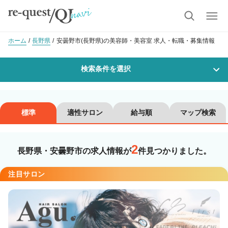
ホーム
長野県
安曇野市(長野県)の美容師・美容室 求人・転職・募集情報
検索条件を選択
勤務地
標準
適性サロン
給与順
マップ検索
2
沿線・駅を選択
市区町村を選択
長野県・安曇野市の求人情報が
件見つかりました。
安曇野市
注目サロン
職種・
技能ランク
美容師スタイリスト
美容師アシスタント