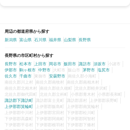
周辺の都道府県から探す
新潟県
富山県
石川県
福井県
山梨県
長野県
長野県の市区町村から探す
長野市
松本市
上田市
岡谷市
飯田市
諏訪市
須坂市
小諸市
伊那市
駒ヶ根市
中野市
大町市
飯山市
茅野市
塩尻市
佐久市
千曲市
東御市
安曇野市
南佐久郡小海町
南佐久郡川上村
南佐久郡南牧村
南佐久郡南相木村
南佐久郡北相木村
南佐久郡佐久穂町
北佐久郡軽井沢町
北佐久郡御代田町
北佐久郡立科町
小県郡青木村
小県郡長和町
諏訪郡下諏訪町
諏訪郡富士見町
諏訪郡原村
上伊那郡辰野町
上伊那郡箕輪町
上伊那郡飯島町
上伊那郡南箕輪村
上伊那郡中川村
上伊那郡宮田村
下伊那郡松川町
下伊那郡高森町
下伊那郡阿南町
下伊那郡阿智村
下伊那郡平谷村
下伊那郡根羽村
下伊那郡下條村