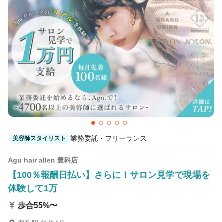
カラーリスト
フロント・レセプション
ヘアメイク・美容部員
アイリスト
ネイリスト
エステティシャン
講師・インストラクター
営業・販売スタッフ・その他
雇用形態
業務委託・フリーランス
美容師スタイリスト
正社員
契約社員・パート
業務委託・フリーランス
紹介・派遣
Agu hair allen 豊科店
【100％報酬日払い】さらに！サロン見学で現場を
体験して1万
詳細条件
歩合55%〜
詳細条件を変更