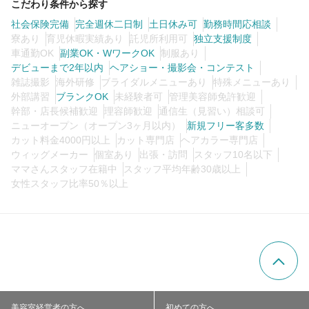
こだわり条件から探す
社会保険完備
完全週休二日制
土日休み可
勤務時間応相談
寮あり
育児休暇実績あり
託児所利用可
独立支援制度
車通勤OK
副業OK・WワークOK
制服あり
デビューまで2年以内
ヘアショー・撮影会・コンテスト
雑誌撮影
海外研修
ブライダルメニューあり
特殊メニューあり
外部講習
ブランクOK
未経験者可
管理美容師免許歓迎
幹部・店長候補歓迎
理容師歓迎
通信生（見習い）相談可
ニューオープン（オープン3ヶ月以内）
新規フリー客多数
カット料金4000円以上
カット専門店
ヘアカラー専門店
ウィッグメーカー
個室あり
出張・訪問
スタッフ10名以下
ママさんスタッフ在籍中
スタッフ平均年齢30歳以上
女性スタッフ比率50％以上
美容室経営者の方へ
初めての方へ