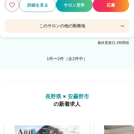
詳細を見る
サロン見学
応募
このサロンの他の勤務地
Agu hair cedar 安曇野
最終更新日:1時間前
南豊科駅 徒歩11分
1件〜2件（全2件中）
長野県
×
安曇野市
の新着求人