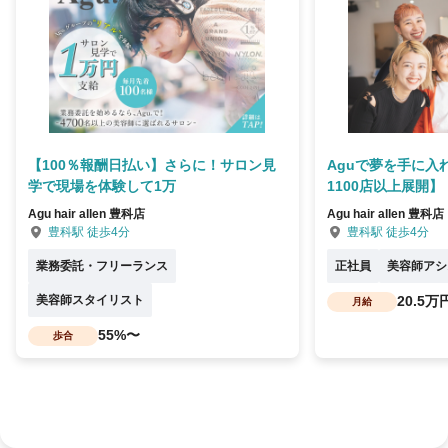
【100％報酬日払い】さらに！サロン見
Aguで夢を手に入
学で現場を体験して1万
1100店以上展開】
Agu hair allen 豊科店
Agu hair allen 豊科店
豊科駅 徒歩4分
豊科駅 徒歩4分
業務委託・フリーランス
正社員
美容師アシ
美容師スタイリスト
20.5万
月給
55%〜
歩合