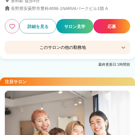
豊科駅 徒歩4分
長野県安曇野市豊科4896-1NARIAIパークビル1階 A
2
この条件の求人数
件
詳細を見る
サロン見学
応募
検索する
このサロンの他の勤務地
Agu hair cedar 安曇野
最終更新日:1時間前
南豊科駅 徒歩11分
注目サロン