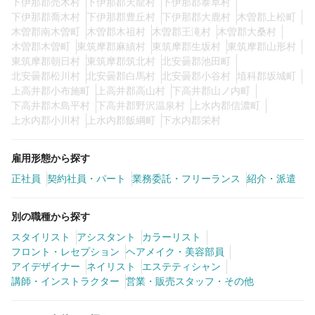
下伊那郡売木村
下伊那郡天龍村
下伊那郡泰阜村
下伊那郡喬木村
下伊那郡豊丘村
下伊那郡大鹿村
木曽郡上松町
木曽郡南木曽町
木曽郡木祖村
木曽郡王滝村
木曽郡大桑村
木曽郡木曽町
東筑摩郡麻績村
東筑摩郡生坂村
東筑摩郡山形村
東筑摩郡朝日村
東筑摩郡筑北村
北安曇郡池田町
北安曇郡松川村
北安曇郡白馬村
北安曇郡小谷村
埴科郡坂城町
上高井郡小布施町
上高井郡高山村
下高井郡山ノ内町
下高井郡木島平村
下高井郡野沢温泉村
上水内郡信濃町
上水内郡小川村
上水内郡飯綱町
下水内郡栄村
雇用形態から探す
正社員
契約社員・パート
業務委託・フリーランス
紹介・派遣
別の職種から探す
スタイリスト
アシスタント
カラーリスト
フロント・レセプション
ヘアメイク・美容部員
アイデザイナー
ネイリスト
エステティシャン
講師・インストラクター
営業・販売スタッフ・その他