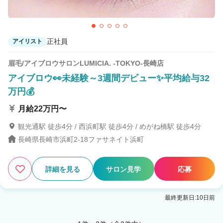
正社員
アイリスト
眉毛/アイブロウサロンLUMICIA. -TOKYO-長崎店
アイブロウ👀未経験～3週間デビュー✨平均給与32
万円💰
月給22万円〜
観光通駅 徒歩4分 / 西浜町駅 徒歩4分 / めがね橋駅 徒歩4分
長崎県長崎市浜町2-18ファサネイト浜町
詳細を見る
サロン見学
応募
最終更新日:10日前