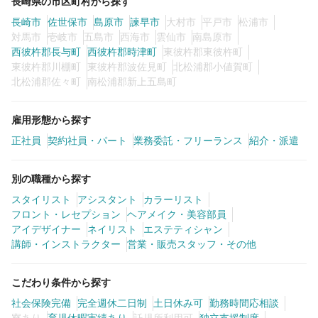
長崎県の市区町村から探す
長崎市
佐世保市
島原市
諫早市
大村市
平戸市
松浦市
対馬市
壱岐市
五島市
西海市
雲仙市
南島原市
西彼杵郡長与町
西彼杵郡時津町
東彼杵郡東彼杵町
東彼杵郡川棚町
東彼杵郡波佐見町
北松浦郡小値賀町
北松浦郡佐々町
南松浦郡新上五島町
雇用形態から探す
正社員
契約社員・パート
業務委託・フリーランス
紹介・派遣
別の職種から探す
スタイリスト
アシスタント
カラーリスト
フロント・レセプション
ヘアメイク・美容部員
アイデザイナー
ネイリスト
エステティシャン
講師・インストラクター
営業・販売スタッフ・その他
こだわり条件から探す
社会保険完備
完全週休二日制
土日休み可
勤務時間応相談