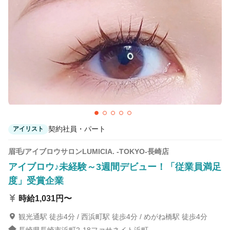
カラーリスト
フロント・レセプション
ヘアメイク・美容部員
アイリスト
ネイリスト
エステティシャン
講師・インストラクター
営業・販売スタッフ・その他
雇用形態
正社員
契約社員・パート
契約社員・パート
アイリスト
業務委託・フリーランス
紹介・派遣
眉毛/アイブロウサロンLUMICIA. -TOKYO-長崎店
アイブロウ♪未経験～3週間デビュー！「従業員満足
詳細条件
度」受賞企業
時給1,031円〜
詳細条件を変更
観光通駅 徒歩4分 / 西浜町駅 徒歩4分 / めがね橋駅 徒歩4分