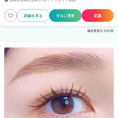
長崎県長崎市浜町2-18ファサネイト浜町
2
この条件の求人数
件
詳細を見る
サロン見学
応募
検索する
最終更新日:10日前