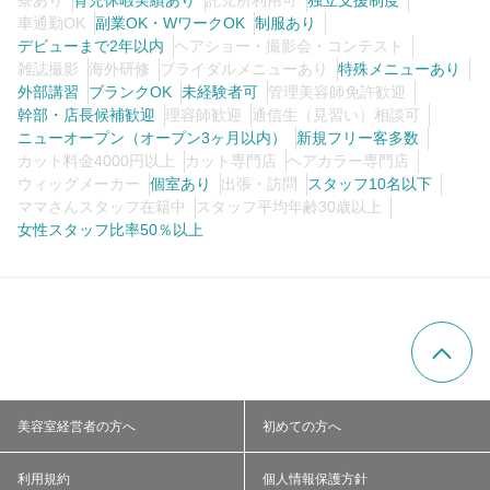
寮あり
育児休暇実績あり
託児所利用可
独立支援制度
車通勤OK
副業OK・WワークOK
制服あり
デビューまで2年以内
ヘアショー・撮影会・コンテスト
雑誌撮影
海外研修
ブライダルメニューあり
特殊メニューあり
外部講習
ブランクOK
未経験者可
管理美容師免許歓迎
幹部・店長候補歓迎
理容師歓迎
通信生（見習い）相談可
ニューオープン（オープン3ヶ月以内）
新規フリー客多数
カット料金4000円以上
カット専門店
ヘアカラー専門店
ウィッグメーカー
個室あり
出張・訪問
スタッフ10名以下
ママさんスタッフ在籍中
スタッフ平均年齢30歳以上
女性スタッフ比率50％以上
美容室経営者の方へ
初めての方へ
利用規約
個人情報保護方針