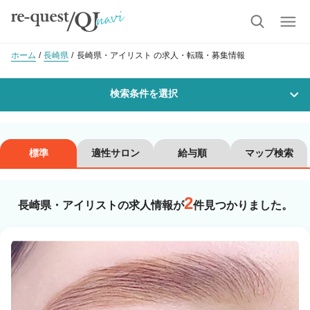
ホーム
長崎県
長崎県・アイリスト の求人・転職・募集情報
検索条件を選択
勤務地
標準
適性サロン
給与順
マップ検索
2
沿線・駅を選択
市区町村を選択
長崎県・アイリストの求人情報が
件見つかりました。
職種・
技能ランク
美容師スタイリスト
美容師アシスタント