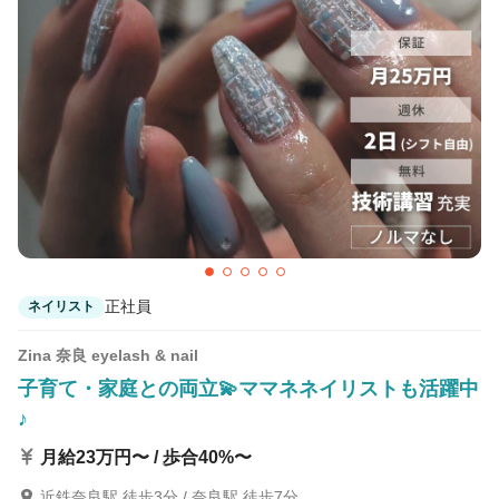
カラーリスト
フロント・レセプション
ヘアメイク・美容部員
アイリスト
ネイリスト
エステティシャン
講師・インストラクター
営業・販売スタッフ・その他
雇用形態
正社員
ネイリスト
正社員
契約社員・パート
Zina 奈良 eyelash & nail
業務委託・フリーランス
紹介・派遣
子育て・家庭との両立💫ママネネイリストも活躍中
♪
詳細条件
月給23万円〜 / 歩合40%〜
詳細条件を変更
近鉄奈良駅 徒歩3分 / 奈良駅 徒歩7分