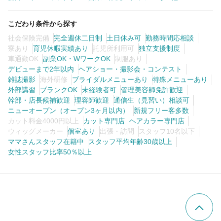
こだわり条件から探す
社会保険完備
完全週休二日制
土日休み可
勤務時間応相談
寮あり
育児休暇実績あり
託児所利用可
独立支援制度
車通勤OK
副業OK・WワークOK
制服あり
デビューまで2年以内
ヘアショー・撮影会・コンテスト
雑誌撮影
海外研修
ブライダルメニューあり
特殊メニューあり
外部講習
ブランクOK
未経験者可
管理美容師免許歓迎
幹部・店長候補歓迎
理容師歓迎
通信生（見習い）相談可
ニューオープン（オープン3ヶ月以内）
新規フリー客多数
カット料金4000円以上
カット専門店
ヘアカラー専門店
ウィッグメーカー
個室あり
出張・訪問
スタッフ10名以下
ママさんスタッフ在籍中
スタッフ平均年齢30歳以上
女性スタッフ比率50％以上