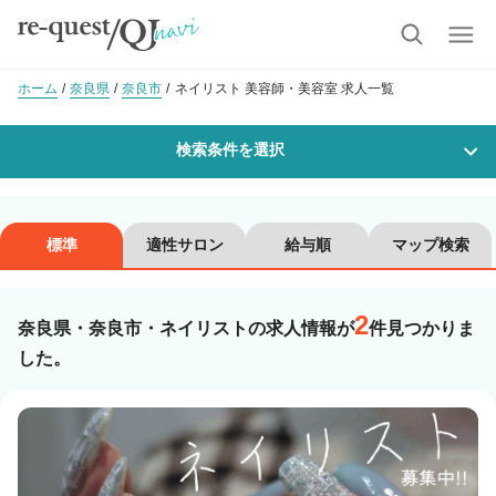
ホーム
奈良県
奈良市
ネイリスト 美容師・美容室 求人一覧
検索条件を選択
勤務地
標準
適性サロン
給与順
マップ検索
2
沿線・駅を選択
市区町村を選択
奈良県・奈良市・ネイリストの求人情報が
件見つかりま
した。
奈良市
職種・
技能ランク
美容師スタイリスト
美容師アシスタント