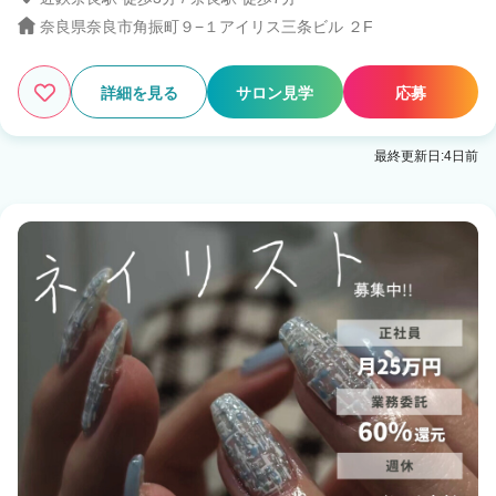
奈良県奈良市角振町９−１アイリス三条ビル ２F
2
この条件の求人数
件
詳細を見る
サロン見学
応募
検索する
最終更新日:4日前