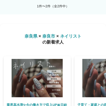
1件〜2件（全2件中）
奈良県
×
奈良市
×
ネイリスト
の新着求人
業界高水準✨今の働き方で収入UP🎀日給
子育て・家庭との両