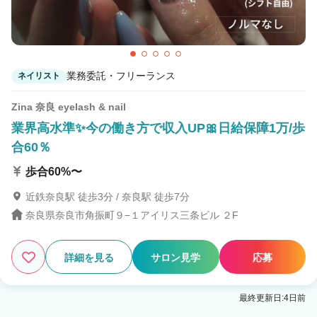
業務委託・フリーランス
ネイリスト
Zina 奈良 eyelash & nail
業界高水準✨今の働き方で収入UP🎀日給保障1万/歩
合60％
歩合60%〜
近鉄奈良駅 徒歩3分 / 奈良駅 徒歩7分
奈良県奈良市角振町９−１アイリス三条ビル ２F
詳細を見る
サロン見学
応募
最終更新日:4日前