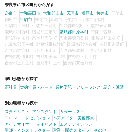
奈良県の市区町村から探す
奈良市
大和高田市
大和郡山市
天理市
橿原市
桜井市
五條市
御所市
生駒市
香芝市
葛城市
宇陀市
山辺郡山添村
生駒郡平群町
生駒郡三郷町
生駒郡斑鳩町
生駒郡安堵町
磯城郡川西町
磯城郡三宅町
磯城郡田原本町
宇陀郡曽爾村
宇陀郡御杖村
高市郡高取町
高市郡明日香村
北葛城郡上牧町
北葛城郡王寺町
北葛城郡広陵町
北葛城郡河合町
吉野郡吉野町
吉野郡大淀町
吉野郡下市町
吉野郡黒滝村
吉野郡天川村
吉野郡野迫川村
吉野郡十津川村
吉野郡下北山村
吉野郡上北山村
吉野郡川上村
吉野郡東吉野村
雇用形態から探す
正社員
契約社員・パート
業務委託・フリーランス
紹介・派遣
別の職種から探す
スタイリスト
アシスタント
カラーリスト
フロント・レセプション
ヘアメイク・美容部員
アイデザイナー
ネイリスト
エステティシャン
講師・インストラクター
営業・販売スタッフ・その他