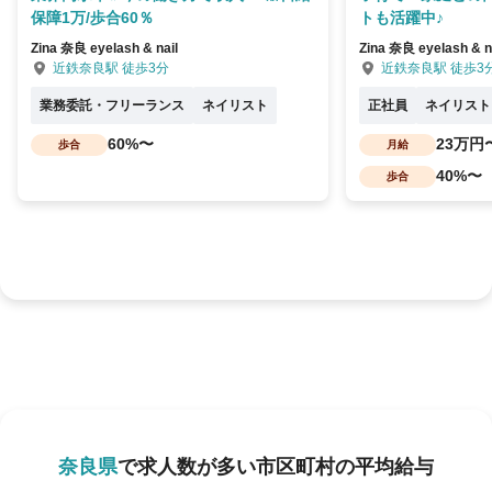
保障1万/歩合60％
トも活躍中♪
Zina 奈良 eyelash & nail
Zina 奈良 eyelash & n
近鉄奈良駅 徒歩3分
近鉄奈良駅 徒歩3
業務委託・フリーランス
ネイリスト
正社員
ネイリスト
60%〜
23万円
歩合
月給
40%〜
歩合
奈良県
で求人数が多い市区町村の平均給与