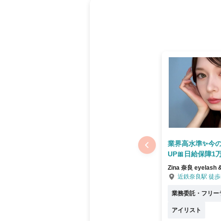
業界高水準✨今
UP🎀日給保障1
Zina 奈良 eyelash &
近鉄奈良駅 徒歩
業務委託・フリー
アイリスト