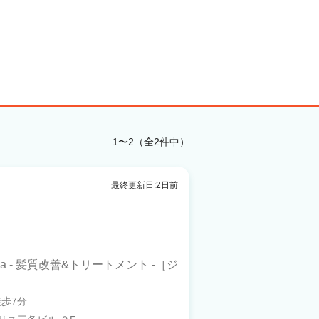
1〜2（全2件中）
最終更新日:2日前
ina - 髪質改善&トリートメント -［ジ
徒歩7分