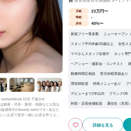
奈良県奈良市角振町９−１アイ
23万円〜
月給
-
時給
40%〜
歩合
新規フリー客多数
ニューオープン（
スタッフ平均年齢30歳以上
女性ス
ママさんスタッフ在籍中
カット専
ヘアショー・撮影会・コンテスト
勤務時間応相談
育児休暇実績あり
理容師歓迎
特殊メニューあり
ブ
デビューまで2年以内
ブランクOK
eyelash&nail 10月 千葉2nd
幹部・店長候補歓迎
通信生（見習
beauty salonです♪ あなた
 新しいお店で是非一緒にお店を作り上げ
詳細を見る