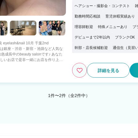
ヘアショー・撮影会・コンテスト
勤務時間応相談
育児休暇実績あり
理容師歓迎
特殊メニューあり
ブ
デビューまで2年以内
ブランクOK
良 eyelash&nail 10月 千葉2nd
幹部・店長候補歓迎
通信生（見習
beauty salonです♪ あなた
 新しいお店で是非一緒にお店を作り上げ
詳細を見る
客力の高いサロンで活躍したい ✅仕事も
万以上の報酬実績多数！！ ワークラ
1件〜2件（全2件中）
た正社員⇔業務委託の契約変更も可能で
い！