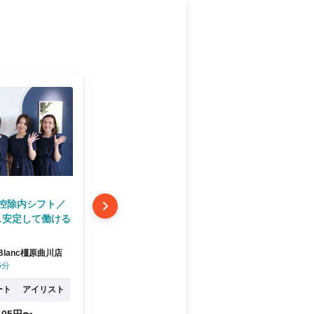
控除内シフト／
社会保険完備✨イキイキと過ご
社会保険
c…安定して働ける
せる環境の両立を目指してい
せる環境
ます✨
ます✨
on Blanc橿原曲川店
Fairy ai
Fairy ai
6分
耳成駅 徒歩15分
耳成駅 
ート
アイリスト
正社員
アイリスト
契約社員・
,105円〜
20.1万円〜
月給
時給