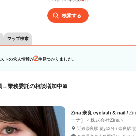
検索する
マップ検索
2
ストの求人情報が
件見つかりました。
員→業務委託の相談増加中🎀
Zina 奈良 eyelash & nail /
Z
ーナ］＜株式会社Zina＞
近鉄奈良駅 徒歩3分 / 奈良駅 