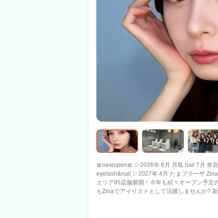
🎀newopen🎀 ▷2026年 6月 月島 nail 7月 奈良 
eyelash&nail ▷2027年 4月 たまプラーザ Zinaは銀座・渋谷・新宿・池袋など人気な
エリア95店舗展開！今年も続々オープン予定の急成長中の
もZinaでアイリストとして活躍しませんか?
ていきましょう🌟 《保障給与 詳細》 -対象店舗- 👉豊洲３rd/勝どき -内容- 👉月給 25
万円保障（月8日休） -保障期間終了後- 👉月給 23万円～ ☆★あなたが活躍できるよう
にバックアップ★☆ 💠新しいお店でノビノビと働きたい 💠今までの経験を活かしてい