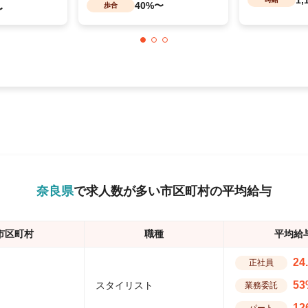
40%〜
歩合
〜
奈良県
で求人数が多い市区町村の平均給与
市区町村
職種
平均給
24
正社員
53
スタイリスト
業務委託
12
パート