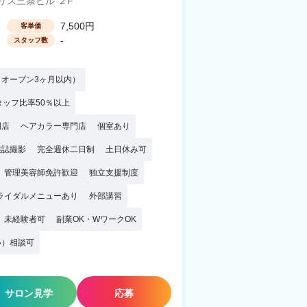
リス三条ビル ２F
7,500円
客単価
-
スタッフ数
オープン3ヶ月以内）
タッフ比率50％以上
門店
ヘアカラー専門店
個室あり
雑誌撮影
完全週休二日制
土日休み可
管理美容師免許歓迎
独立支援制度
ライダルメニューあり
外部講習
未経験者可
副業OK・WワークOK
い）相談可
サロン見学
応募