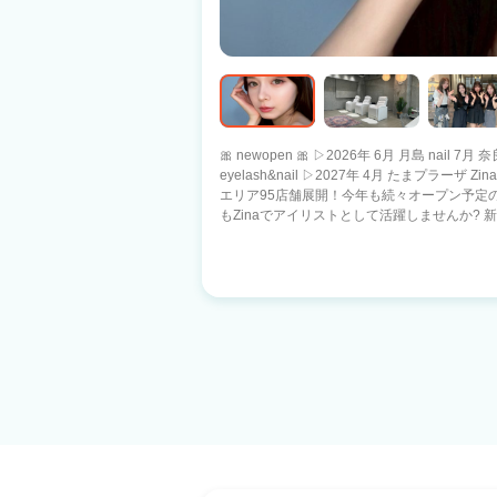
🎀 newopen 🎀 ▷2026年 6月 月島 nail 7月 奈
eyelash&nail ▷2027年 4月 たまプラーザ Zinaは銀座・渋谷・新宿・池袋など人気な
エリア95店舗展開！今年も続々オープン予定の急成長中の
もZinaでアイリストとして活躍しませんか?
ていきましょう🌟 《保障歩合 詳細》 -急募店舗- 👉指名/フリー：60%(3ヶ月)還元 ※
急募店舗：豊洲３rd/勝どき -通常店舗- 👉指名/フリー：50%(6ヶ月)還元 -保障期間終
了後- 👉フリー45%～ 指名50%～ ≪2026年10月以降もインボイスは会社が全額負担
♪≫ ☆★あなたが活躍できるようにバックアップ★☆ ✅新しいお店でノビノビと働き
たい ✅今までの経験を活かしていきたい ✅集
私生活も充実させたい ✅家庭と両立したい ✅月50
イフバランスによってキャリアチェンジ、 ま
す☆ まずはお気軽にサロン見学にお越し下さ