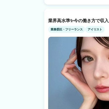
きたい 💠集客力の高いサロンで活躍したい 
両立したい 💠月50万以上の報酬実績多数！ ワークライフバランスによってキャリアチ
ェンジ、 また正社員⇔業務委託の契約変更も可能です☆ まずはお気
お越し下さい！
業界高水準✨今の働き方で収入U
業務委託・フリーランス
アイリスト