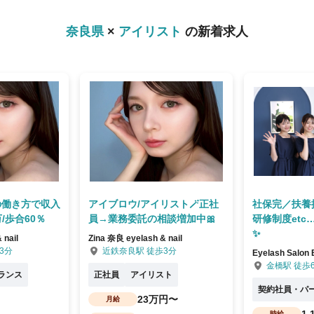
奈良県
×
アイリスト
の新着求人
の働き方で収入
アイブロウ/アイリスト🪄正社
社保完／扶養
万/歩合60％
員→業務委託の相談増加中🎀
研修制度et
✨
 nail
Zina 奈良 eyelash & nail
3分
近鉄奈良駅 徒歩3分
Eyelash Sal
金橋駅 徒歩
ランス
正社員
アイリスト
契約社員・パ
23万円〜
月給
1
時給