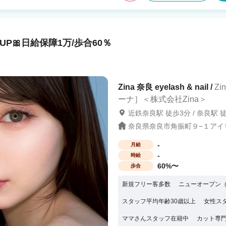
仕事も私生活も充実させたい 💠家庭と
軽にサロン見学に
P🎀日給保障1万/歩合60％
Zina 奈良 eyelash & nail /
Z
ーナ］＜株式会社Zina＞
近鉄奈良駅 徒歩3分 / 奈良駅 
奈良県奈良市角振町９−１アイ
-
月給
-
時給
60%〜
歩合
新規フリー客多数
ニューオープン（
スタッフ平均年齢30歳以上
女性ス
ママさんスタッフ在籍中
カット専