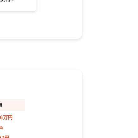
与
.6万円
%
67円