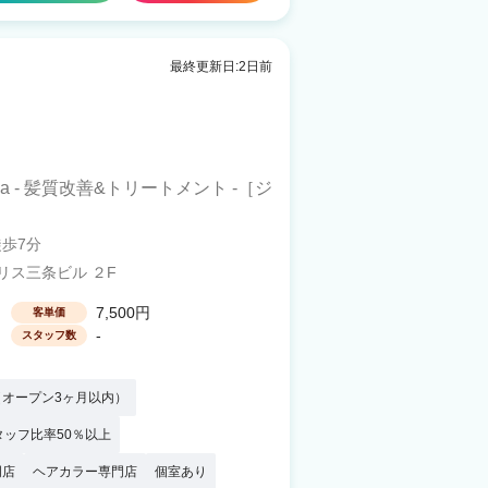
最終更新日:2日前
ina - 髪質改善&トリートメント -［ジ
徒歩7分
リス三条ビル ２F
7,500円
客単価
-
スタッフ数
オープン3ヶ月以内）
タッフ比率50％以上
門店
ヘアカラー専門店
個室あり